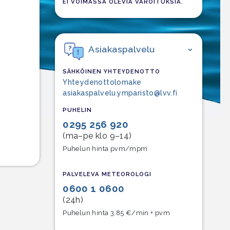
EI VOIMASSA OLEVIA VAROITUKSIA.
Asiakaspalvelu
SÄHKÖINEN YHTEYDENOTTO
Yhteydenottolomake
asiakaspalvelu.ymparisto@lvv.fi
PUHELIN
0295 256 920
(ma–pe klo 9–14)
Puhelun hinta pvm/mpm
PALVELEVA METEOROLOGI
0600 1 0600
(24h)
Puhelun hinta 3,85 €/min + pvm