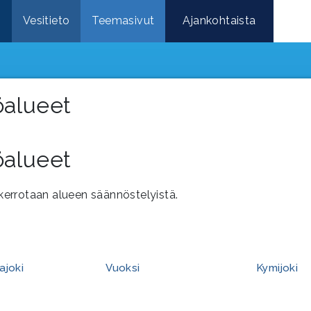
e
Vesitieto
Teemasivut
Ajankohtaista
öalueet
öalueet
a kerrotaan alueen säännöstelyistä.
ajoki
Vuoksi
Kymijoki