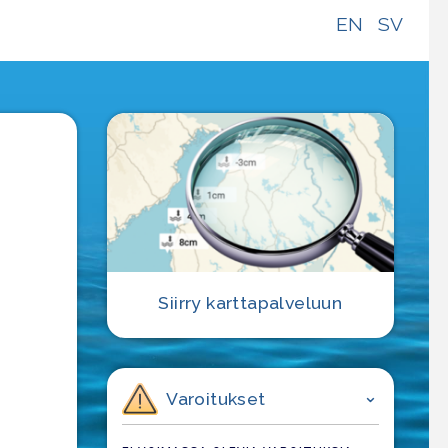
EN
SV
Siirry karttapalveluun
Varoitukset