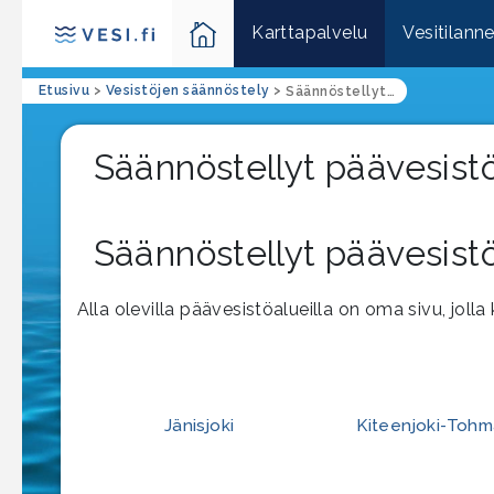
Karttapalvelu
Vesitilann
Etusivu
>
Vesistöjen säännöstely
>
Säännöstellyt päävesistöalueet
Säännöstellyt päävesist
Säännöstellyt päävesist
Alla olevilla päävesistöalueilla on oma sivu, joll
Jänisjoki
Kiteenjoki-Tohm