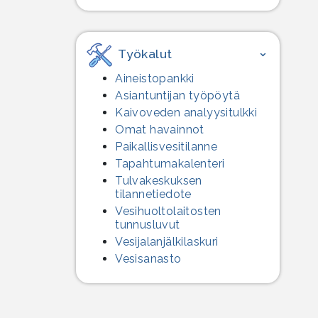
Työkalut
Aineistopankki
Asiantuntijan työpöytä
Kaivoveden analyysitulkki
Omat havainnot
Paikallisvesitilanne
Tapahtumakalenteri
Tulvakeskuksen
tilannetiedote
Vesihuolto­laitosten
tunnusluvut
Vesijalanjälki­laskuri
Vesisanasto