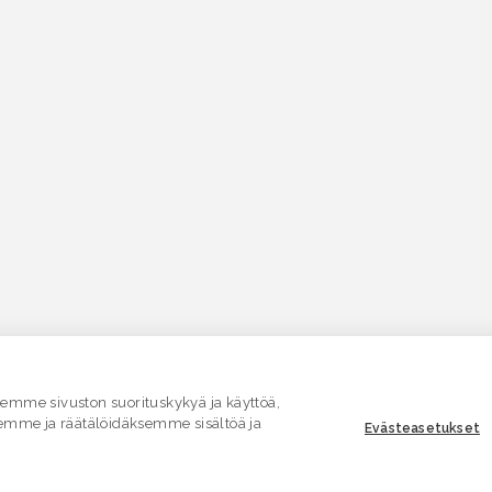
mme sivuston suorituskykyä ja käyttöä,
emme ja räätälöidäksemme sisältöä ja
Evästeasetukset