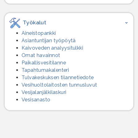
Työkalut
Aineistopankki
Asiantuntijan työpöytä
Kaivoveden analyysitulkki
Omat havainnot
Paikallisvesitilanne
Tapahtumakalenteri
Tulvakeskuksen tilannetiedote
Vesihuolto­laitosten tunnusluvut
Vesijalanjälki­laskuri
Vesisanasto