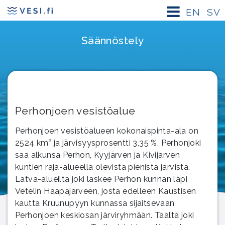
EN
SV
Säännöstely
Perhonjoen vesistöalue
Perhonjoen vesistöalueen kokonaispinta-ala on
2
2524 km
ja järvisyysprosentti 3,35 %. Perhonjoki
saa alkunsa Perhon, Kyyjärven ja Kivijärven
kuntien raja-alueella olevista pienistä järvistä.
Latva-alueilta joki laskee Perhon kunnan läpi
Vetelin Haapajärveen, josta edelleen Kaustisen
kautta Kruunupyyn kunnassa sijaitsevaan
Perhonjoen keskiosan järviryhmään. Täältä joki