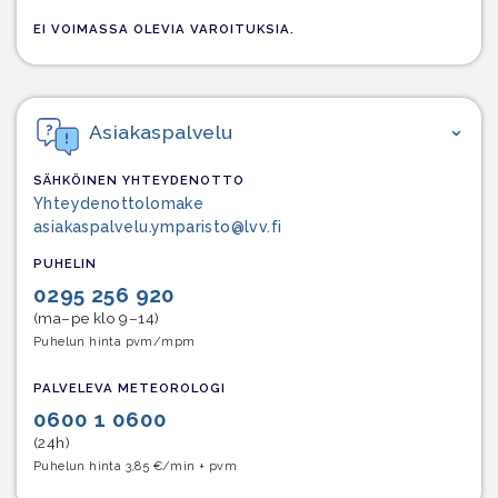
EI VOIMASSA OLEVIA VAROITUKSIA.
Asiakaspalvelu
SÄHKÖINEN YHTEYDENOTTO
Yhteydenottolomake
asiakaspalvelu.ymparisto@lvv.fi
PUHELIN
0295 256 920
(ma–pe klo 9–14)
Puhelun hinta pvm/mpm
PALVELEVA METEOROLOGI
0600 1 0600
(24h)
Puhelun hinta 3,85 €/min + pvm