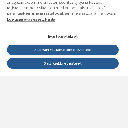
analysoidaksemme sivuston suorituskykyä ja käyttöä,
tarjotaksemme sosiaalisen median ominaisuuksia sekä
parantaaksemme ja räätälöidäksemme sisältöä ja mainoksia.
Lue lisää evästeasetuksista
Evästeasetukset
Salli vain välttämättömät evästeet
Salli kaikki evästeet
VESI.fi
Vesi.fi on vesiaiheisen tutkitun tiedon lähde, joka
palvelee sekä kansalaisia että eri alojen
asiantuntijoita. Tietosisällön sivustolle tuottavat
Suomen ympäristökeskus, Lupa- ja valvontavirasto,