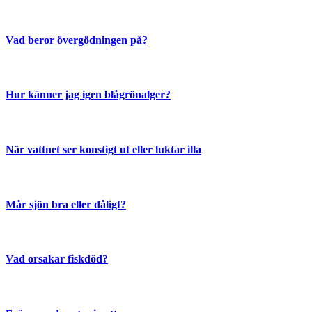
Vad beror övergödningen på?
Hur känner jag igen blågrönalger?
När vattnet ser konstigt ut eller luktar illa
Mår sjön bra eller dåligt?
Vad orsakar fiskdöd?