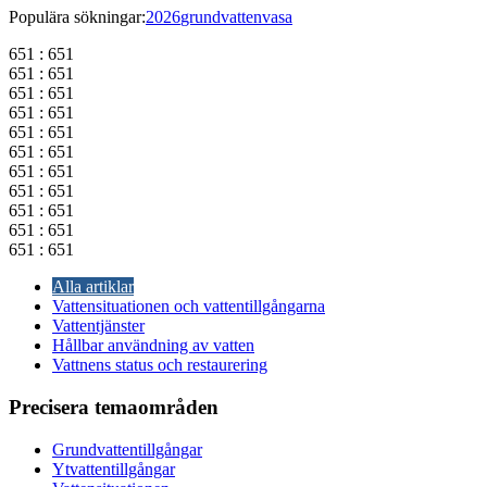
Populära sökningar:
2026
grundvatten
vasa
651 : 651
651 : 651
651 : 651
651 : 651
651 : 651
651 : 651
651 : 651
651 : 651
651 : 651
651 : 651
651 : 651
Alla artiklar
Vattensituationen och vattentillgångarna
Vattentjänster
Hållbar användning av vatten
Vattnens status och restaurering
Precisera temaområden
Grundvattentillgångar
Ytvattentillgångar