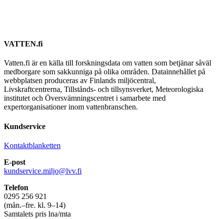
VATTEN.fi
Vatten.fi är en källa till forskningsdata om vatten som betjänar såväl
medborgare som sakkunniga på olika områden. Datainnehållet på
webbplatsen produceras av Finlands miljöcentral,
Livskraftcentrerna, Tillstånds- och tillsynsverket, Meteorologiska
institutet och Översvämningscentret i samarbete med
expertorganisationer inom vattenbranschen.
Kundservice
Kontaktblanketten
E-post
kundservice.miljo@lvv.fi
Telefon
0295 256 921
(mån.–fre. kl. 9–14)
Samtalets pris lna/mta