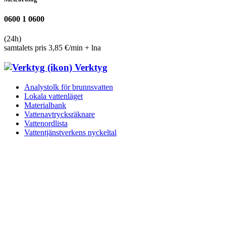
0600 1 0600
(24h)
samtalets pris 3,85 €/min + lna
Verktyg
Analystolk för brunnsvatten
Lokala vattenläget
Materialbank
Vattenavtrycksräknare
Vattenordlista
Vattentjänst­verkens nyckeltal