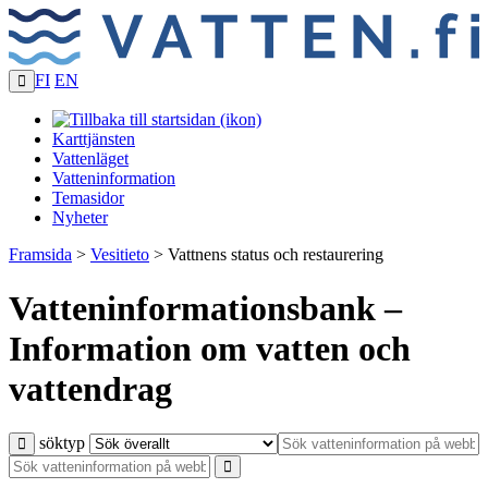
FI
EN
Karttjänsten
Vattenläget
Vatteninformation
Temasidor
Nyheter
Framsida
>
Vesitieto
>
Vattnens status och restaurering
Vatteninformationsbank –
Information om vatten och
vattendrag
söktyp
Sökknapp
Sökknapp