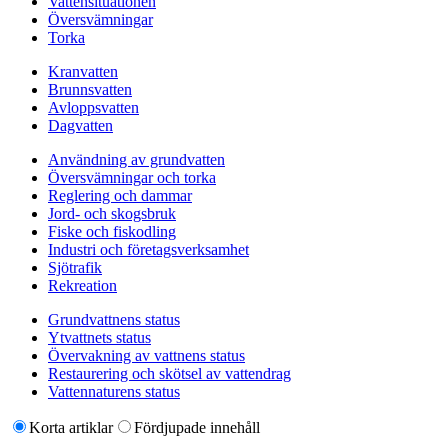
Vattensituationen
Översvämningar
Torka
Kranvatten
Brunnsvatten
Avloppsvatten
Dagvatten
Användning av grundvatten
Översvämningar och torka
Reglering och dammar
Jord- och skogsbruk
Fiske och fiskodling
Industri och företagsverksamhet
Sjötrafik
Rekreation
Grundvattnens status
Ytvattnets status
Övervakning av vattnens status
Restaurering och skötsel av vattendrag
Vattennaturens status
Korta artiklar
Fördjupade innehåll