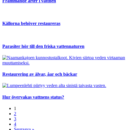
Främmande arter i vattnen
Källorna behöver restaureras
Parasiter hör till den friska vattennaturen
Restaurering av älvar, åar och bäckar
Hur övervakas vattnens status?
1
2
3
4
Seuraava »