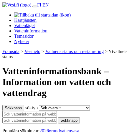
FI
EN
Karttjänsten
Vattenläget
Vatteninformation
Temasidor
Nyheter
Framsida
>
Vesitieto
>
Vattnens status och restaurering
>
Ytvattnets
status
Vatteninformationsbank –
Information om vatten och
vattendrag
söktyp
Sökknapp
Sökknapp
Populära sökningar:
2026
grundvatten
vasa