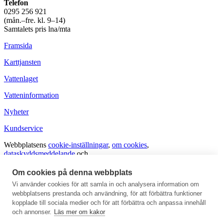
Telefon
0295 256 921
(mån.–fre. kl. 9–14)
Samtalets pris lna/mta
Framsida
Karttjansten
Vattenlaget
Vatteninformation
Nyheter
Kundservice
Webbplatsens
cookie-inställningar
,
om cookies
,
dataskyddsmeddelande
och
tillgänglighetsutlåtande
.
Om cookies på denna webbplats
Vanliga frågor och svar
Vi använder cookies för att samla in och analysera information om
webbplatsens prestanda och användning, för att förbättra funktioner
Ge respons
kopplade till sociala medier och för att förbättra och anpassa innehåll
För medierna
och annonser.
Läs mer om kakor