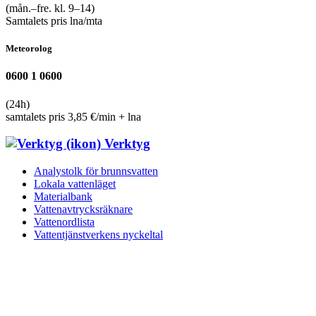
(mån.–fre. kl. 9–14)
Samtalets pris lna/mta
Meteorolog
0600 1 0600
(24h)
samtalets pris 3,85 €/min + lna
Verktyg
Analystolk för brunnsvatten
Lokala vattenläget
Materialbank
Vattenavtrycksräknare
Vattenordlista
Vattentjänst­verkens nyckeltal