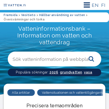
EN
FI
Framsida
>
Vesitieto
>
Hållbar användning av vatten
>
Översvämningar och torka
Vatteninformationsbank –
Information om vatten och
vattendrag
Sökk
Populära sökningar:
2026
grundvatten
vasa
Alla artiklar
Vattensituationen och vattentillgångarna
Precisera temaområden