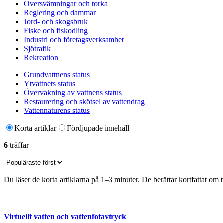
Översvämningar och torka
Reglering och dammar
Jord- och skogsbruk
Fiske och fiskodling
Industri och företagsverksamhet
Sjötrafik
Rekreation
Grundvattnens status
Ytvattnets status
Övervakning av vattnens status
Restaurering och skötsel av vattendrag
Vattennaturens status
Korta artiklar
Fördjupade innehåll
6
träffar
Du läser de korta artiklarna på 1–3 minuter. De berättar kortfattat om
Virtuellt vatten och vattenfotavtryck