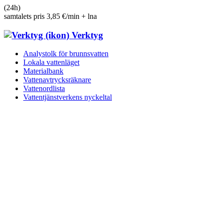
(24h)
samtalets pris 3,85 €/min + lna
Verktyg
Analystolk för brunnsvatten
Lokala vattenläget
Materialbank
Vattenavtrycksräknare
Vattenordlista
Vattentjänst­verkens nyckeltal