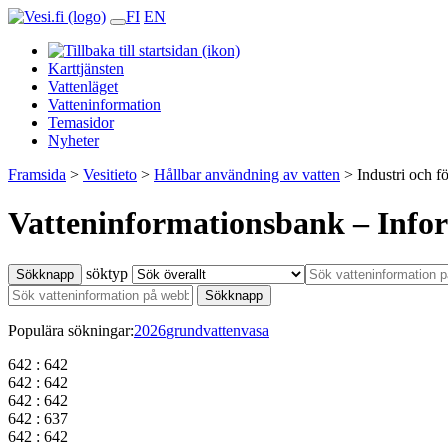
FI
EN
Karttjänsten
Vattenläget
Vatteninformation
Temasidor
Nyheter
Framsida
>
Vesitieto
>
Hållbar användning av vatten
>
Industri och f
Vatteninformationsbank – Info
söktyp
Sökknapp
Sökknapp
Populära sökningar:
2026
grundvatten
vasa
642 : 642
642 : 642
642 : 642
642 : 637
642 : 642