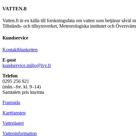
VATTEN.fi
Vatten.fi är en källa till forskningsdata om vatten som betjänar såvä
Tillstånds- och tillsynsverket, Meteorologiska institutet och Översvä
Kundservice
Kontaktblanketten
E-post
kundservice.miljo@lvv.fi
Telefon
0295 256 921
(mån.–fre. kl. 9–14)
Samtalets pris lna/mta
Framsida
Karttjansten
Vattenlaget
Vatteninformation