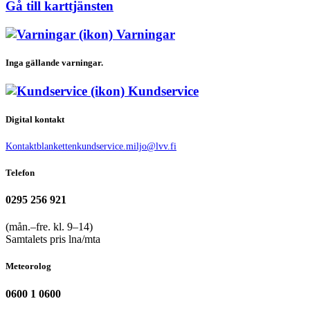
Gå till karttjänsten
Varningar
Inga gällande varningar.
Kundservice
Digital kontakt
Kontaktblanketten
kundservice.miljo@lvv.fi
Telefon
0295 256 921
(mån.–fre. kl. 9–14)
Samtalets pris lna/mta
Meteorolog
0600 1 0600