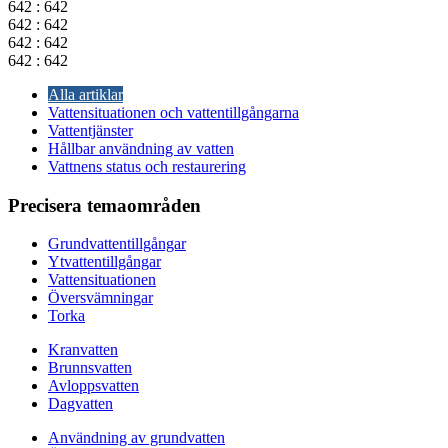
642 : 642
642 : 642
642 : 642
642 : 642
Alla artiklar
Vattensituationen och vattentillgångarna
Vattentjänster
Hållbar användning av vatten
Vattnens status och restaurering
Precisera temaområden
Grundvattentillgångar
Ytvattentillgångar
Vattensituationen
Översvämningar
Torka
Kranvatten
Brunnsvatten
Avloppsvatten
Dagvatten
Användning av grundvatten