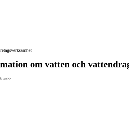
öretagsverksamhet
rmation om vatten och vattendra