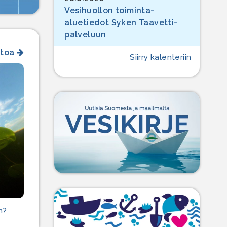
Vesihuollon toiminta-
aluetiedot Syken Taavetti-
palveluun
etoa
Siirry kalenteriin
n?