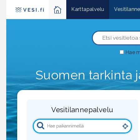
Karttapalvelu
Vesitilann
Hae m
Suomen tarkinta ja
Vesitilannepalvelu