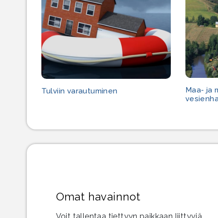
Maa- ja
Tulviin varautuminen
vesienha
Omat havainnot
Voit tallentaa tiettyyn paikkaan liittyviä