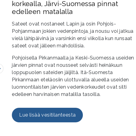
korkealla, Järvi-Suomessa pinnat
edelleen matalalla
Sateet ovat nostaneet Lapin ja osin Pohjois-
Pohjanmaan jokien vedenpintoja, ja nousu voi jatkua
vielä lähipäivinä ja varsinkin ensi viikolla kun runsaat
sateet ovat jälleen mahdollisia.
Pohjoisella Pirkanmaalla ja Keski-Suomessa useiden
järvien pinnat ovat nousseet selvästi heinäkuun
Seuraava
loppupuolen sateiden jäljiltä. Itä-Suomesta
Pirkanmaan eteläosiin ulottuvalla alueella useiden
luonnontilaisten järvien vedenkorkeudet ovat silti
edelleen harvinaisen matalilla tasoilla.
Lue lisää vesitilanteesta