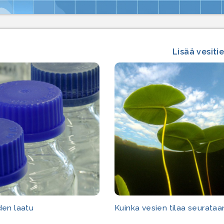
Lisää vesiti
en laatu
Kuinka vesien tilaa seurataa