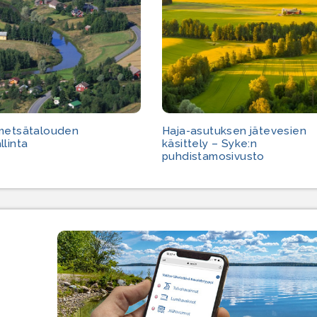
 metsätalouden
Haja-asutuksen jätevesien
llinta
käsittely – Syke:n
puhdistamosivusto