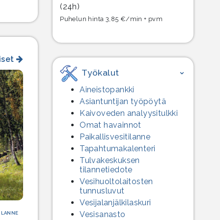
(24h)
Puhelun hinta 3,85 €/min + pvm
iset
Työkalut
Aineistopankki
Asiantuntijan työpöytä
Kaivoveden analyysitulkki
Omat havainnot
Paikallisvesitilanne
Tapahtumakalenteri
Tulvakeskuksen
tilannetiedote
Vesihuolto­laitosten
tunnusluvut
Vesijalanjälki­laskuri
Vesisanasto
ILANNE