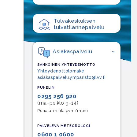
Tulvakeskuksen
tulvatilanne­palvelu
Asiakaspalvelu
SÄHKÖINEN YHTEYDENOTTO
Yhteydenottolomake
asiakaspalvelu.ymparisto@lvv.fi
PUHELIN
0295 256 920
(ma–pe klo 9–14)
Puhelun hinta pvm/mpm
PALVELEVA METEOROLOGI
0600 1 0600