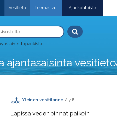
e
Vesitieto
Teemasivut
Ajankohtaista
Haku-painik
yös aineistopankista
 ajantasaisinta vesitieto
Yleinen vesitilanne
/ 7.8.
Lapissa vedenpinnat paikoin