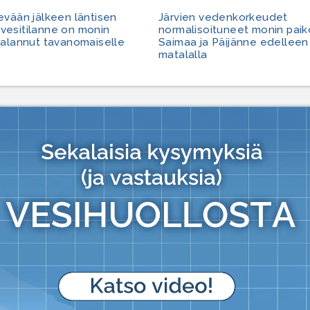
evään jälkeen läntisen
Järvien vedenkorkeudet
esitilanne on monin
normalisoituneet monin paik
palannut tavanomaiselle
Saimaa ja Päijänne edelleen
matalalla