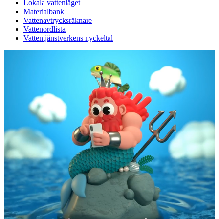
Lokala vattenläget
Materialbank
Vattenavtrycksräknare
Vattenordlista
Vattentjänst­verkens nyckeltal