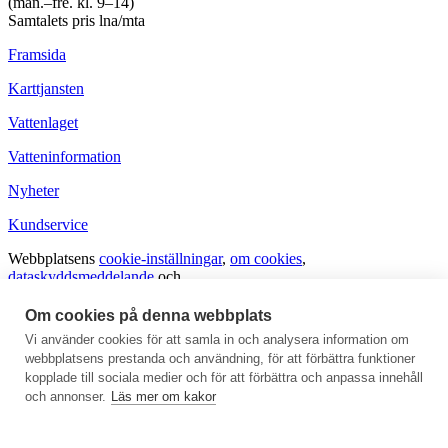
(mån.–fre. kl. 9–14)
Samtalets pris lna/mta
Framsida
Karttjansten
Vattenlaget
Vatteninformation
Nyheter
Kundservice
Webbplatsens
cookie-inställningar
,
om cookies
,
dataskyddsmeddelande
och
tillgänglighetsutlåtande
.
Om cookies på denna webbplats
Vanliga frågor och svar
Vi använder cookies för att samla in och analysera information om
webbplatsens prestanda och användning, för att förbättra funktioner
Ge respons
kopplade till sociala medier och för att förbättra och anpassa innehåll
För medierna
och annonser.
Läs mer om kakor