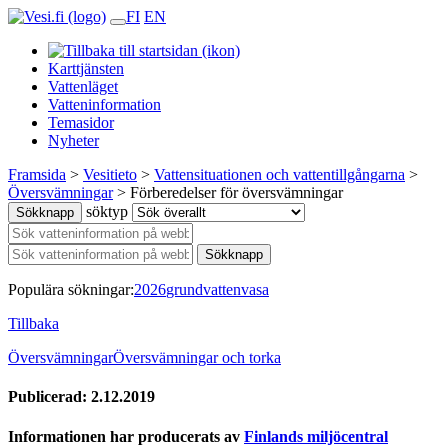
FI
EN
Karttjänsten
Vattenläget
Vatteninformation
Temasidor
Nyheter
Framsida
>
Vesitieto
>
Vattensituationen och vattentillgångarna
>
Översvämningar
>
Förberedelser för översvämningar
söktyp
Sökknapp
Sökknapp
Populära sökningar:
2026
grundvatten
vasa
Tillbaka
Översvämningar
Översvämningar och torka
Publicerad: 2.12.2019
Informationen har producerats av
Finlands miljöcentral