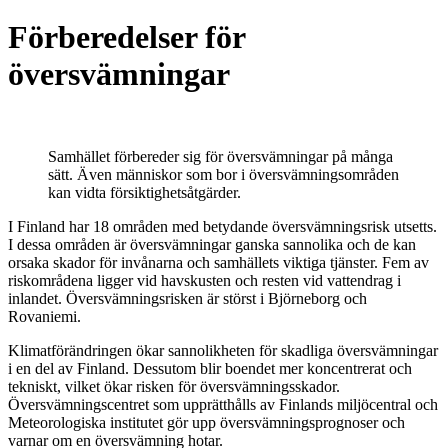
Förberedelser för
översvämningar
Samhället förbereder sig för översvämningar på många
sätt. Även människor som bor i översvämningsområden
kan vidta försiktighetsåtgärder.
I Finland har 18 områden med betydande översvämningsrisk utsetts.
I dessa områden är översvämningar ganska sannolika och de kan
orsaka skador för invånarna och samhällets viktiga tjänster. Fem av
riskområdena ligger vid havskusten och resten vid vattendrag i
inlandet. Översvämningsrisken är störst i Björneborg och
Rovaniemi.
Klimatförändringen ökar sannolikheten för skadliga översvämningar
i en del av Finland. Dessutom blir boendet mer koncentrerat och
tekniskt, vilket ökar risken för översvämningsskador.
Översvämningscentret som upprätthålls av Finlands miljöcentral och
Meteorologiska institutet gör upp översvämningsprognoser och
varnar om en översvämning hotar.