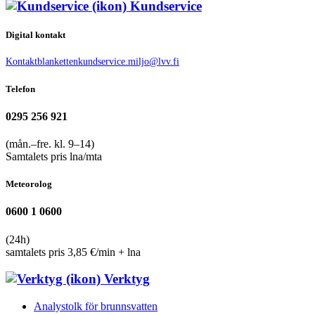
Kundservice
Digital kontakt
Kontaktblanketten
kundservice.miljo@lvv.fi
Telefon
0295 256 921
(mån.–fre. kl. 9–14)
Samtalets pris lna/mta
Meteorolog
0600 1 0600
(24h)
samtalets pris 3,85 €/min + lna
Verktyg
Analystolk för brunnsvatten