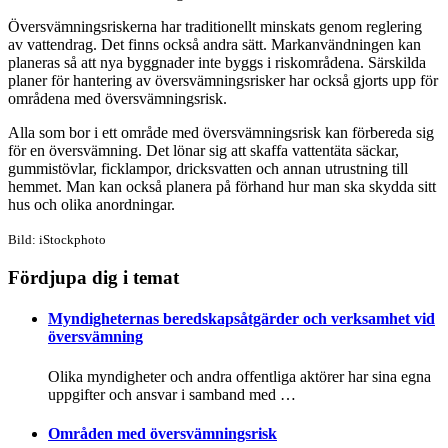
Översvämningsriskerna har traditionellt minskats genom reglering
av vattendrag. Det finns också andra sätt. Markanvändningen kan
planeras så att nya byggnader inte byggs i riskområdena. Särskilda
planer för hantering av översvämningsrisker har också gjorts upp för
områdena med översvämningsrisk.
Alla som bor i ett område med översvämningsrisk kan förbereda sig
för en översvämning. Det lönar sig att skaffa vattentäta säckar,
gummistövlar, ficklampor, dricksvatten och annan utrustning till
hemmet. Man kan också planera på förhand hur man ska skydda sitt
hus och olika anordningar.
Bild: iStockphoto
Fördjupa dig i temat
Myndigheternas beredskapsåtgärder och verksamhet vid
översvämning
Olika myndigheter och andra offentliga aktörer har sina egna
uppgifter och ansvar i samband med …
Områden med översvämningsrisk