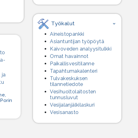
Työkalut
Aineistopankki
Asiantuntijan työpöytä
Kaivoveden analyysitulkki
Omat havainnot
Paikallisvesitilanne
Tapahtumakalenteri
Tulvakeskuksen
tilannetiedote
Vesihuolto­laitosten
me,
tunnusluvut
 Porin
Vesijalanjälki­laskuri
Vesisanasto