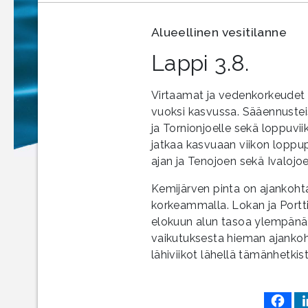
Alueellinen vesitilanne
Lappi 3.8.
Virtaamat ja vedenkorkeudet 
vuoksi kasvussa. Sääennusteis
ja Tornionjoelle sekä loppuvii
jatkaa kasvuaan viikon loppup
ajan ja Tenojoen sekä Ivaloj
Kemijärven pinta on ajankoh
korkeammalla. Lokan ja Portt
elokuun alun tasoa ylempänä.
vaikutuksesta hieman ajanko
lähiviikot lähellä tämänhetkis