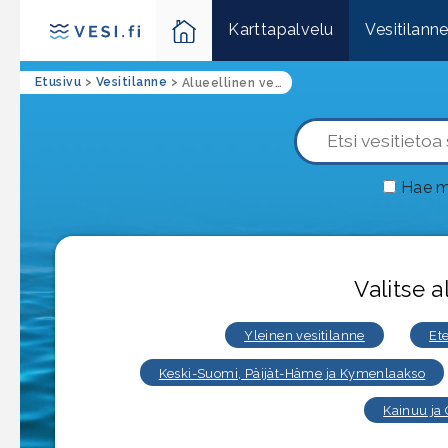
Karttapalvelu
Vesitilann
Etusivu
>
Vesitilanne
>
Alueellinen vesitilanne Lappi
Hae m
Valitse a
Yleinen vesitilanne
Et
Keski-Suomi, Päijät-Häme ja Kymenlaakso
Kainuu ja