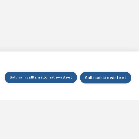
Salli vain välttämättömät evästeet
Salli kaikki evästeet
tusivu