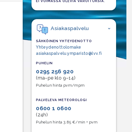
EI VOIMASSA OLEVIA VAROITUKSIA.
Asiakaspalvelu
SÄHKÖINEN YHTEYDENOTTO
Yhteydenottolomake
asiakaspalvelu.ymparisto@lvv.fi
PUHELIN
0295 256 920
(ma–pe klo 9–14)
Puhelun hinta pvm/mpm
PALVELEVA METEOROLOGI
0600 1 0600
(24h)
Puhelun hinta 3,85 €/min + pvm