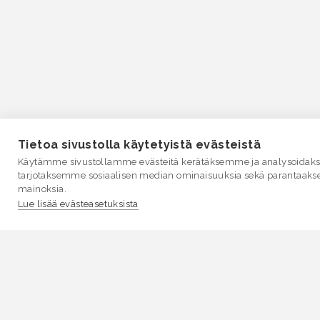
Tietoa sivustolla käytetyistä evästeistä
Käytämme sivustollamme evästeitä kerätäksemme ja analysoidakse
tarjotaksemme sosiaalisen median ominaisuuksia sekä parantaaks
mainoksia.
Lue lisää evästeasetuksista
VESI.fi