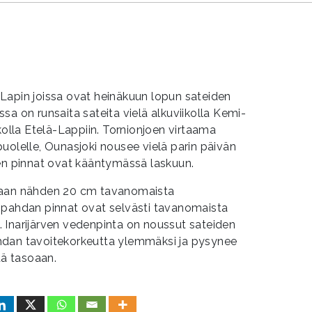
Lapin joissa ovat heinäkuun lopun sateiden
sa on runsaita sateita vielä alkuviikolla Kemi-
kolla Etelä-Lappiin. Tornionjoen virtaama
uolelle, Ounasjoki nousee vielä parin päivän
oen pinnat ovat kääntymässä laskuun.
taan nähden 20 cm tavanomaista
ipahdan pinnat ovat selvästi tavanomaista
 Inarijärven vedenpinta on noussut sateiden
hdan tavoitekorkeutta ylemmäksi ja pysynee
tä tasoaan.