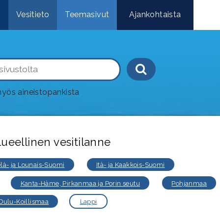
e
Vesitieto
Teemasivut
Ajankohtaista
Haku-painik
yös aineistopankista
lueellinen vesitilanne
elä- ja Lounais-Suomi
Itä- ja Kaakkois-Suomi
Kanta-Häme, Pirkanmaa ja Porin seutu
Pohjanmaa
 Oulu-Koillismaa
Lappi