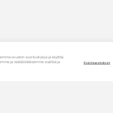
mme sivuston suorituskykyä ja käyttöä,
emme ja räätälöidäksemme sisältöä ja
Evästeasetukset
ASIAKASPALVELU
E
Yhteydenottolomake