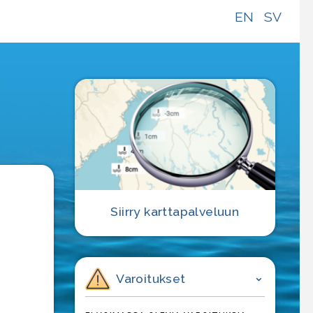
EN
SV
e
Siirry karttapalveluun
Varoitukset