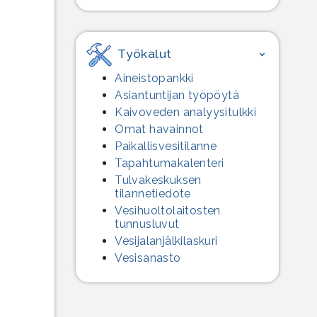
Työkalut
Aineistopankki
Asiantuntijan työpöytä
Kaivoveden analyysitulkki
Omat havainnot
Paikallisvesitilanne
Tapahtumakalenteri
Tulvakeskuksen
tilannetiedote
Vesihuolto­laitosten
tunnusluvut
Vesijalanjälki­laskuri
Vesisanasto