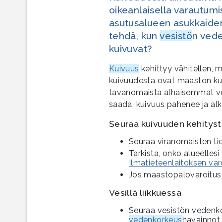
oikeanlaisella varautumis
asutusalueen asukkaiden 
tehdä, kun
vesistö
n vede
kuivuvat?
Kuivuus
kehittyy vähitellen, 
kuivuudesta ovat maaston k
tavanomaista alhaisemmat v
saada, kuivuus pahenee ja al
Seuraa kuivuuden kehitys
Seuraa viranomaisten tie
Tarkista, onko alueelles
Ilmatieteenlaitoksen var
Jos maastopalovaroitus 
Vesillä liikkuessa
Seuraa vesistön vedenko
vedenkorkeus
havainnot