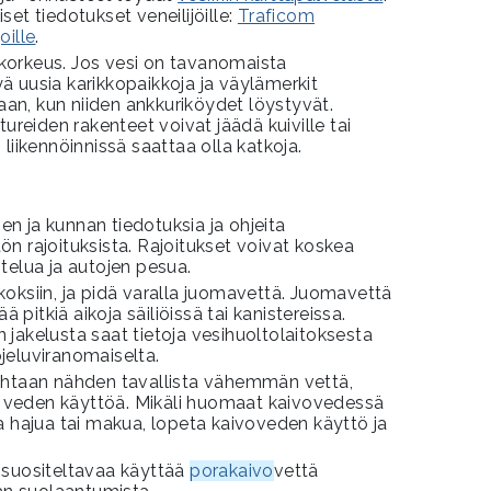
et tiedotukset veneilijöille:
Traficom
oille
.
korkeus. Jos vesi on tavanomaista
ä uusia karikkopaikkoja ja väylämerkit
taan, kun niiden ankkuriköydet löystyvät.
tureiden rakenteet voivat jäädä kuiville tai
liikennöinnissä saattaa olla katkoja.
sen ja kunnan tiedotuksia ja ohjeita
n rajoituksista. Rajoitukset voivat koskea
telua ja autojen pesua.
oksiin, ja pidä varalla juomavettä. Juomavettä
ää pitkiä aikoja säiliöissä tai kanistereissa.
jakelusta saat tietoja vesihuoltolaitoksesta
jeluviranomaiselta.
ohtaan nähden tavallista vähemmän vettä,
veden käyttöä. Mikäli huomaat kaivovedessä
a hajua tai makua, lopeta kaivoveden käyttö ja
 suositeltavaa käyttää
porakaivo
vettä