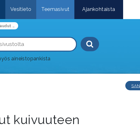
e
Vesitieto
Teemasivut
Ajankohtaista
Näin varaudut kuivuuteen
Haku-painik
yös aineistopankista
SAN
ut kuivuuteen