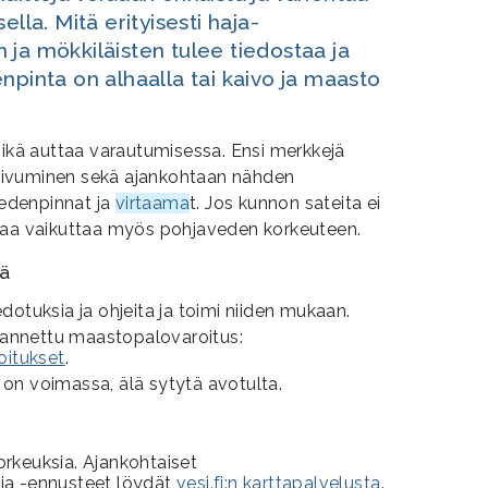
ella. Mitä erityisesti haja-
ja mökkiläisten tulee tiedostaa ja
npinta on alhaalla tai kaivo ja maasto
mikä auttaa varautumisessa. Ensi merkkejä
uivuminen sekä ajankohtaan nähden
edenpinnat ja
virtaama
t. Jos kunnon sateita ei
kaa vaikuttaa myös pohjaveden korkeuteen.
tä
dotuksia ja ohjeita ja toimi niiden mukaan.
i annettu maastopalovaroitus:
oitukset
.
on voimassa, älä sytytä avotulta.
rkeuksia. Ajankohtaiset
 ja -ennusteet löydät
vesi.fi:n karttapalvelusta
.