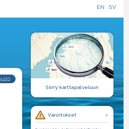
EN
SV
e
ASTO
Siirry karttapalveluun
Varoitukset