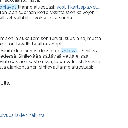
ään suolaantumista.
ohjavesi
tilanne alueellasi:
vesi.fi karttapalvelu
.
itenkaan suoraan kerro yksittäisten kaivojen
alliset vaihtelut voivat olla suuria.
isen ja sukeltamisen turvallisuus aina, mutta
keus on tavallista alhaisempi.
vesiurheilua, kun vedessä on
sinilevä
ä. Sinilevä
essä. Sinilevää sisältävää vettä ei saa
vintokasvien kastelussa, ruuanvalmistuksessa
sta ajankohtainen sinilevätilanne alueellasi:
illa.
ivuusriskien hallinta