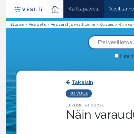
Karttapalvelu
Vesitilann
Etusivu
>
Vesitieto
>
Vesivarat ja vesitilanne
>
Kuivuus
>
Hae m
Takaisin
KUIVUUS
Julkaistu: 24.6.2025
Näin varaud