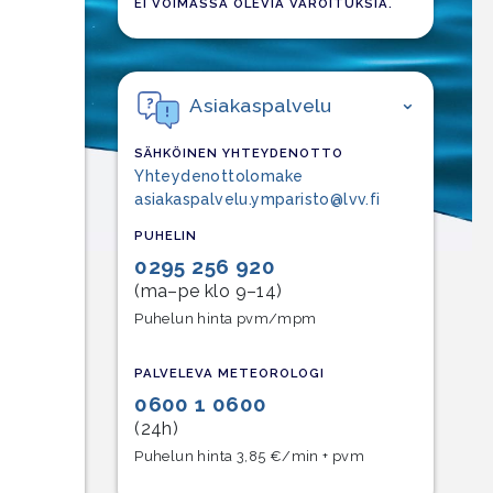
EI VOIMASSA OLEVIA VAROITUKSIA.
Asiakaspalvelu
SÄHKÖINEN YHTEYDENOTTO
Yhteydenottolomake
asiakaspalvelu.ymparisto@lvv.fi
PUHELIN
0295 256 920
(ma–pe klo 9–14)
Puhelun hinta pvm/mpm
PALVELEVA METEOROLOGI
0600 1 0600
(24h)
Puhelun hinta 3,85 €/min + pvm