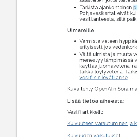
säästellen, jotta vältet
Tarkista ajankohtainen
p
Pohjavesikartat eivät ku
vesitilanteesta, sillä paik
Uimareille
Varmista veteen hyppääm
erityisesti, jos vedenkor
Vältä uimista ja muuta 
menestyy lämpimässä ved
käyttää juomavetenä, ra
taikka löylyvetenä. Tarki
vesi.fi sinilevätilanne
.
Kuva tehty OpenAI:n Sora mall
Lisää tietoa aiheesta:
Vesi.fi artikkelit:
Kuivuuteen varautuminen ja ku
Kuivuuden vaikutukset