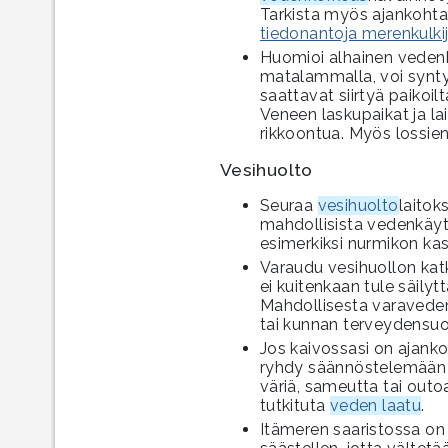
Tarkista myös ajankohtais
tiedonantoja merenkulkij
Huomioi alhainen veden
matalammalla, voi synty
saattavat siirtyä paikoil
Veneen laskupaikat ja lai
rikkoontua. Myös lossien 
Vesihuolto
Seuraa
vesihuolto
laitok
mahdollisista vedenkäytö
esimerkiksi nurmikon kas
Varaudu vesihuollon katk
ei kuitenkaan tule säilytt
Mahdollisesta varaveden 
tai kunnan terveydensuo
Jos kaivossasi on ajank
ryhdy säännöstelemään 
väriä, sameutta tai outo
tutkituta
veden laatu
.
Itämeren saaristossa on