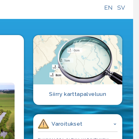
EN
SV
Siirry karttapalveluun
Varoitukset