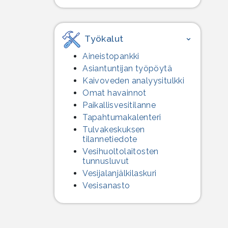
Työkalut
Aineistopankki
Asiantuntijan työpöytä
Kaivoveden analyysitulkki
Omat havainnot
Paikallisvesitilanne
Tapahtumakalenteri
Tulvakeskuksen
tilannetiedote
Vesihuolto­laitosten
tunnusluvut
Vesijalanjälki­laskuri
Vesisanasto