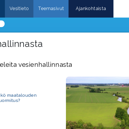
e
Vesitieto
Teemasivut
Ajankohtaista
hallinnasta
eleita vesienhallinnasta
kö maatalouden
uormitus?