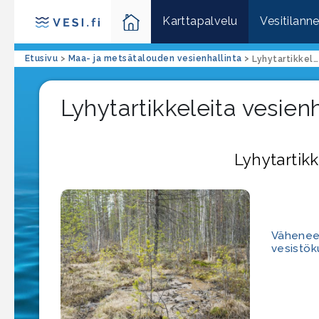
Karttapalvelu
Vesitilann
Etusivu
>
Maa- ja metsätalouden vesienhallinta
>
Lyhytartikkeleita vesienhallinnasta
Lyhytartikkeleita vesien
Lyhytartikk
Vähenee
vesistök