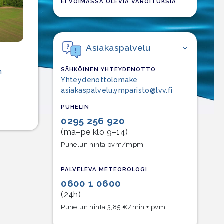
EI VOIMASSA OLEVIA VAROITUKSIA.
Asiakaspalvelu
SÄHKÖINEN YHTEYDENOTTO
n
Yhteydenottolomake
asiakaspalvelu.ymparisto@lvv.fi
PUHELIN
0295 256 920
(ma–pe klo 9–14)
Puhelun hinta pvm/mpm
PALVELEVA METEOROLOGI
0600 1 0600
(24h)
Puhelun hinta 3,85 €/min + pvm