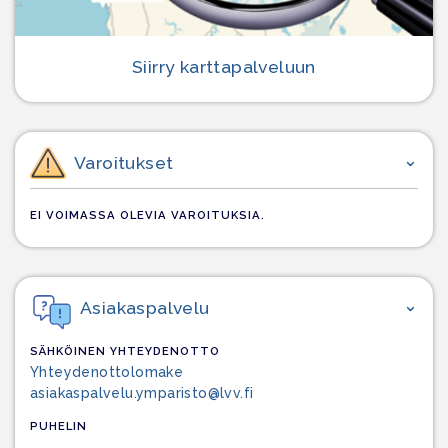
Siirry karttapalveluun
Varoitukset
EI VOIMASSA OLEVIA VAROITUKSIA.
Asiakaspalvelu
SÄHKÖINEN YHTEYDENOTTO
Yhteydenottolomake
asiakaspalvelu.ymparisto@lvv.fi
PUHELIN