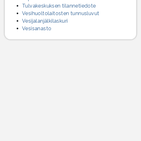
Tulvakeskuksen tilannetiedote
Vesihuolto­laitosten tunnusluvut
Vesijalanjälki­laskuri
Vesisanasto