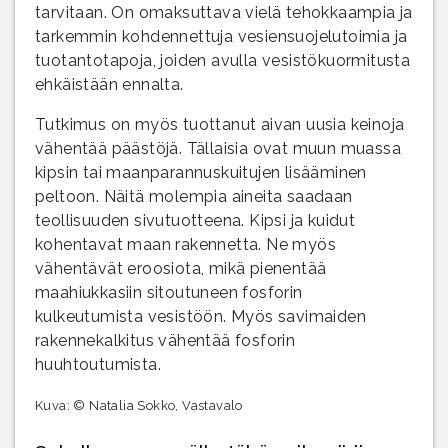
tarvitaan. On omaksuttava vielä tehokkaampia ja
tarkemmin kohdennettuja vesiensuojelutoimia ja
tuotantotapoja, joiden avulla vesistökuormitusta
ehkäistään ennalta.
Tutkimus on myös tuottanut aivan uusia keinoja
vähentää päästöjä. Tällaisia ovat muun muassa
kipsin tai maanparannuskuitujen lisääminen
peltoon. Näitä molempia aineita saadaan
teollisuuden sivutuotteena. Kipsi ja kuidut
kohentavat maan rakennetta. Ne myös
vähentävät eroosiota, mikä pienentää
maahiukkasiin sitoutuneen fosforin
kulkeutumista vesistöön. Myös savimaiden
rakennekalkitus vähentää fosforin
huuhtoutumista.
Kuva: © Natalia Sokko, Vastavalo