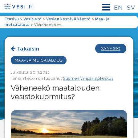
EN
SV
Etusivu
>
Vesitieto
>
Vesien kestävä käyttö
>
Maa- ja
metsätalous
>
Väheneekö maatalouden vesistökuormitus?
Takaisin
SANASTO
MAA- JA METSÄTALOUS
Julkaistu: 20.9.2021
Tämän tiedon on tuottanut
Suomen ympäristökeskus
Väheneekö maatalouden
vesistökuormitus?