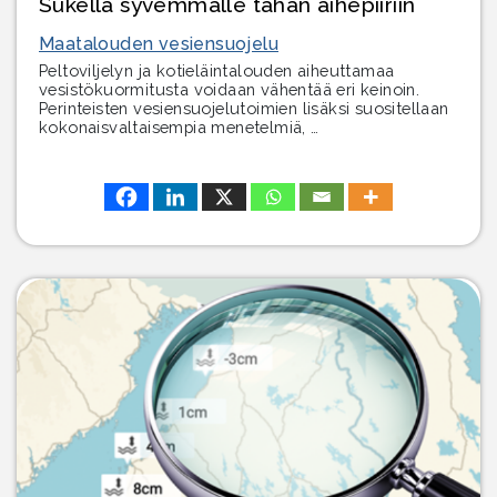
Sukella syvemmälle tähän aihepiiriin
Maatalouden vesiensuojelu
Peltoviljelyn ja kotieläintalouden aiheuttamaa
vesistökuormitusta voidaan vähentää eri keinoin.
Perinteisten vesiensuojelutoimien lisäksi suositellaan
kokonaisvaltaisempia menetelmiä, …