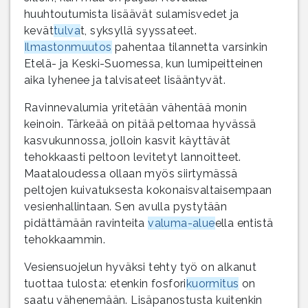
huuhtoutumista lisäävät sulamisvedet ja
kevät
tulva
t, syksyllä syyssateet.
Ilmastonmuutos
pahentaa tilannetta varsinkin
Etelä- ja Keski-Suomessa, kun lumipeitteinen
aika lyhenee ja talvisateet lisääntyvät.
Ravinnevalumia yritetään vähentää monin
keinoin. Tärkeää on pitää peltomaa hyvässä
kasvukunnossa, jolloin kasvit käyttävät
tehokkaasti peltoon levitetyt lannoitteet.
Maataloudessa ollaan myös siirtymässä
peltojen kuivatuksesta kokonaisvaltaisempaan
vesienhallintaan. Sen avulla pystytään
pidättämään ravinteita
valuma-alue
ella entistä
tehokkaammin.
Vesiensuojelun hyväksi tehty työ on alkanut
tuottaa tulosta: etenkin fosfori
kuormitus
on
saatu vähenemään. Lisäpanostusta kuitenkin