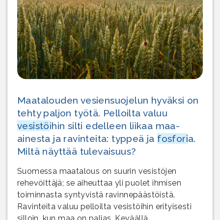
Maatalouden vesiensuojelun hyväksi on
tehty paljon työtä. Pelloilta valuu
vesistö
ihin silti edelleen liikaa maa-
ainesta ja ravinteita: typpeä ja
fosfori
a.
Miltä näyttää tulevaisuus?
Suomessa maatalous on suurin vesistöjen
rehevöittäjä; se aiheuttaa yli puolet ihmisen
toiminnasta syntyvistä ravinnepäästöistä.
Ravinteita valuu pelloilta vesistöihin erityisesti
silloin, kun maa on paljas. Keväällä