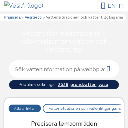
EN
FI
Framsida
>
Vesitieto
>
Vattensituationen och vattentillgångarna
Vatteninformationsbank –
Information om vatten och
vattendrag
Sökk
Populära sökningar:
2026
grundvatten
vasa
Alla artiklar
Vattensituationen och vattentillgångarna
Precisera temaområden