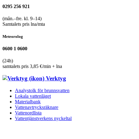
0295 256 921
(mån.–fre. kl. 9–14)
Samtalets pris lna/mta
Meteorolog
0600 1 0600
(24h)
samtalets pris 3,85 €/min + lna
Verktyg
Analystolk för brunnsvatten
Lokala vattenläget
Materialbank
Vattenavtrycksräknare
Vattenordlista
Vattentjänst­verkens nyckeltal