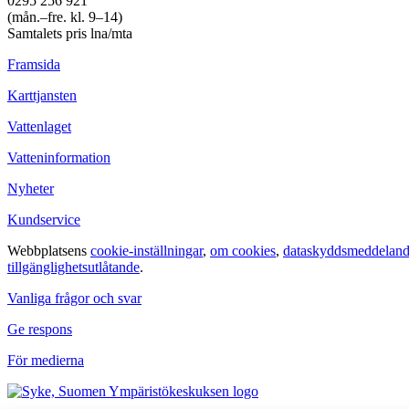
0295 256 921
(mån.–fre. kl. 9–14)
Samtalets pris lna/mta
Framsida
Karttjansten
Vattenlaget
Vatteninformation
Nyheter
Kundservice
Webbplatsens
cookie-inställningar
,
om cookies
,
dataskyddsmeddelan
tillgänglighetsutlåtande
.
Vanliga frågor och svar
Ge respons
För medierna