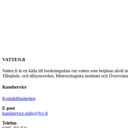
VATTEN.fi
Vatten.fi är en källa till forskningsdata om vatten som betjänar såvä
Tillstånds- och tillsynsverket, Meteorologiska institutet och Översvä
Kundservice
Kontaktblanketten
E-post
kundservice.miljo@lvv.fi
Telefon