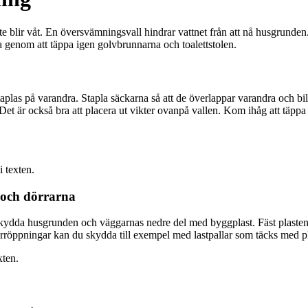
te blir våt. En översvämningsvall hindrar vattnet från att nå husgrunde
 genom att täppa igen golvbrunnarna och toalettstolen.
s på varandra. Stapla säckarna så att de överlappar varandra och bildar
ts. Det är också bra att placera ut vikter ovanpå vallen. Kom ihåg att tä
 och dörrarna
 skydda husgrunden och väggarnas nedre del med byggplast. Fäst plasten i
rröppningar kan du skydda till exempel med lastpallar som täcks med pl