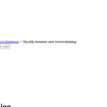
rsvämningar
>
Skydda hemmet mot översvämning
ing