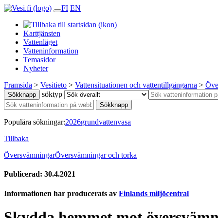
FI
EN
Karttjänsten
Vattenläget
Vatteninformation
Temasidor
Nyheter
Framsida
>
Vesitieto
>
Vattensituationen och vattentillgångarna
>
Öve
söktyp
Sökknapp
Sökknapp
Populära sökningar:
2026
grundvatten
vasa
Tillbaka
Översvämningar
Översvämningar och torka
Publicerad: 30.4.2021
Informationen har producerats av
Finlands miljöcentral
Skydda hemmet mot översvämn