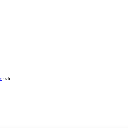
de
och