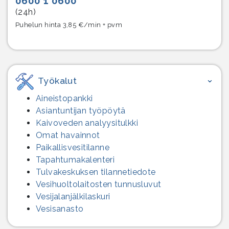
0600 1 0600
(24h)
Puhelun hinta 3,85 €/min + pvm
Työkalut
Aineistopankki
Asiantuntijan työpöytä
Kaivoveden analyysitulkki
Omat havainnot
Paikallisvesitilanne
Tapahtumakalenteri
Tulvakeskuksen tilannetiedote
Vesihuolto­laitosten tunnusluvut
Vesijalanjälki­laskuri
Vesisanasto