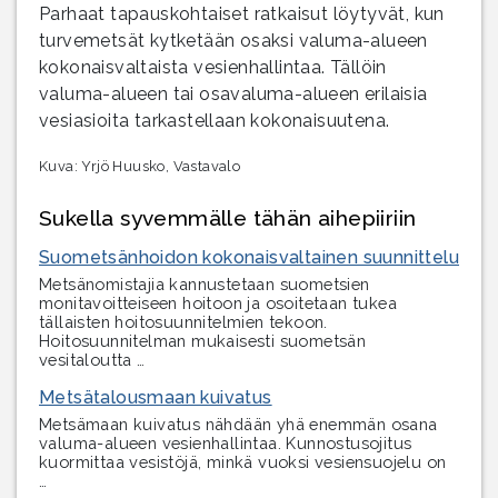
Parhaat tapauskohtaiset ratkaisut löytyvät, kun
turvemetsät kytketään osaksi valuma-alueen
kokonaisvaltaista vesienhallintaa. Tällöin
valuma-alueen tai osavaluma-alueen erilaisia
vesiasioita tarkastellaan kokonaisuutena.
Kuva: Yrjö Huusko, Vastavalo
Sukella syvemmälle tähän aihepiiriin
Suometsänhoidon kokonaisvaltainen suunnittelu
Metsänomistajia kannustetaan suometsien
monitavoitteiseen hoitoon ja osoitetaan tukea
tällaisten hoitosuunnitelmien tekoon.
Hoitosuunnitelman mukaisesti suometsän
vesitaloutta …
Metsätalousmaan kuivatus
Metsämaan kuivatus nähdään yhä enemmän osana
valuma-alueen vesienhallintaa. Kunnostusojitus
kuormittaa vesistöjä, minkä vuoksi vesiensuojelu on
…