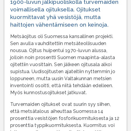
1900-luvun jälkipuoliskolla turvemaiden
voimallisella ojituksella. Ojitukset
kuormittavat yhä vesistöjä, mutta
haittojen vähentämiseen on keinoja.
Metsäojitus oli Suomessa kansallinen projekti.
Sen avulla vauhditettiin metsäteollisuuden
nousua. Ojitus huipentui 1970-luvun alussa,
jolloin noin prosentti Suomen maapinta-alasta
ojitettiin vuosittain. Sen jälkeen ojitusala alkoi
supistua. Uudisojitusten ajateltiin nyttemmin jo
loppuneen, mutta uusin Valtakunnan metsien
inventointi osoitti, että niitä tehdään edelleen.
Myös kunnostusojitukset jatkuvat.
Turvemaiden ojitukset ovat suurin syy siihen,
että metsätalous aiheuttaa Suomessa 14
prosenttia vesistöjen fosforikuormituksesta ja 12
prosenttia typpikuormituksesta. Kuormitus voi