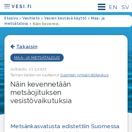
EN
SV
Etusivu
>
Vesitieto
>
Vesien kestävä käyttö
>
Maa- ja
metsätalous
>
Näin kevennetään metsäojituksen vesistövaikutuksia
Takaisin
MAA- JA METSÄTALOUS
Julkaistu: 21.3.2022
Tämän tiedon on tuottanut
Suomen ympäristökeskus
Näin kevennetään
metsäojituksen
vesistövaikutuksia
Metsänkasvatusta edistettiin Suomessa