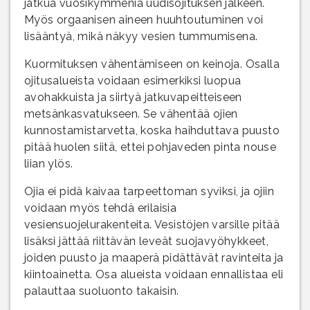
jatkua vuosikymmeniä uudisojituksen jälkeen.
Myös orgaanisen aineen huuhtoutuminen voi
lisääntyä, mikä näkyy vesien tummumisena.
Kuormituksen vähentämiseen on keinoja. Osalla
ojitusalueista voidaan esimerkiksi luopua
avohakkuista ja siirtyä jatkuvapeitteiseen
metsänkasvatukseen. Se vähentää ojien
kunnostamistarvetta, koska haihduttava puusto
pitää huolen siitä, ettei pohjaveden pinta nouse
liian ylös.
Ojia ei pidä kaivaa tarpeettoman syviksi, ja ojiin
voidaan myös tehdä erilaisia
vesiensuojelurakenteita. Vesistöjen varsille pitää
lisäksi jättää riittävän leveät suojavyöhykkeet,
joiden puusto ja maaperä pidättävät ravinteita ja
kiintoainetta. Osa alueista voidaan ennallistaa eli
palauttaa suoluonto takaisin.