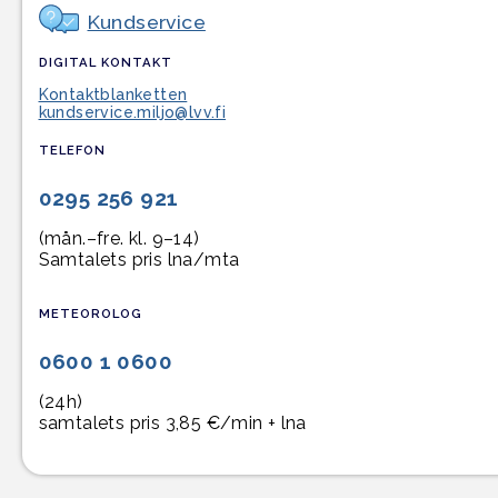
Kundservice
DIGITAL KONTAKT
Kontaktblanketten
kundservice.miljo@lvv.fi
TELEFON
0295 256 921
(mån.–fre. kl. 9–14)
Samtalets pris lna/mta
METEOROLOG
0600 1 0600
(24h)
samtalets pris 3,85 €/min + lna