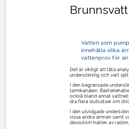
Brunnsvattn
Vatten som pumpas
innehålla olika äm
vattenprov för an
Det är viktigt att låta ana
undersökning och vart sjät
I den begränsade undersök
tarmkanalen. Bakteriehalt
också bland annat vattnets
dra flera slutsatser om dri
I den utvidgade undersökn
vissa andra ämnen samt va
dessutom halten av radon, 