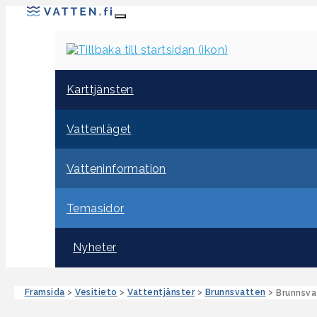
Karttjänsten
Vattenläget
Vatteninformation
Temasidor
Nyheter
Framsida
>
Vesitieto
>
Vattentjänster
>
Brunnsvatten
>