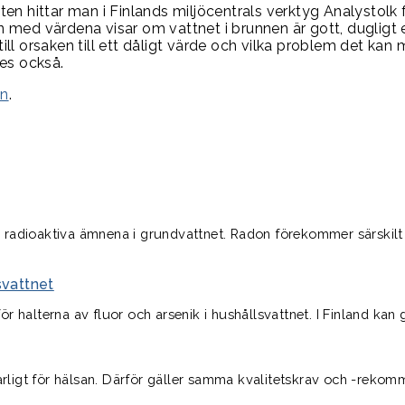
ten hittar man i Finlands miljöcentrals verktyg Analystolk 
 med värdena visar om vattnet i brunnen är gott, dugligt el
ill orsaken till ett dåligt värde och vilka problem det kan
ges också.
en
.
o
e radioaktiva ämnena i grundvattnet. Radon förekommer särskilt 
svattnet
ör halterna av fluor och arsenik i hushållsvattnet. I Finland kan
rligt för hälsan. Därför gäller samma kvalitetskrav och -rekom