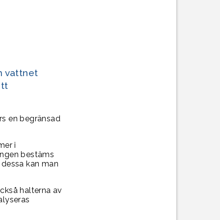
n vattnet
tt
görs en begränsad
mer i
ningen bestäms
ån dessa kan man
ckså halterna av
alyseras