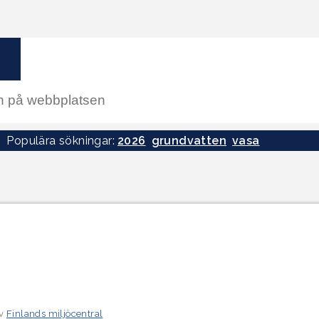
Populära sökningar:
2026
grundvatten
vasa
av
Finlands miljöcentral