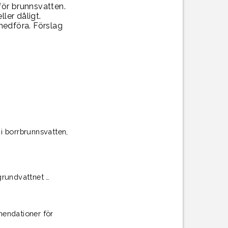
för brunnsvatten.
ler dåligt.
 medföra. Förslag
i borrbrunnsvatten,
 grundvattnet …
mendationer för