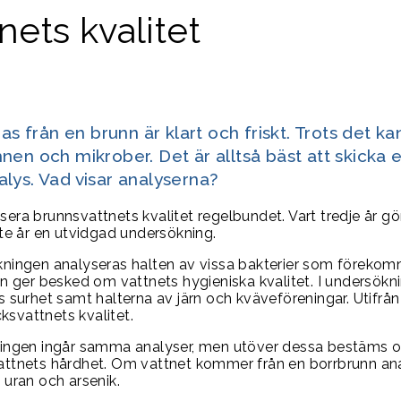
ets kvalitet
 från en brunn är klart och friskt. Trots det ka
nen och mikrober. Det är alltså bäst att skicka e
alys. Vad visar analyserna?
lysera brunnsvattnets kvalitet regelbundet. Vart tredje år 
te år en utvidgad undersökning.
ningen analyseras halten av vissa bakterier som förekom
en ger besked om vattnets hygieniska kvalitet. I undersök
 surhet samt halterna av järn och kväveföreningar. Utifr
cksvattnets kvalitet.
ingen ingår samma analyser, men utöver dessa bestäms o
ttnets hårdhet. Om vattnet kommer från en borrbrunn an
uran och arsenik.