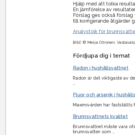
Hjälp med att tolka resulta
En jämförelse av resultaten
Förslag
ges också förslag t
till korrigerande åtgärder 
Analystolk för brunnsvatt
Bild: © Merja Otronen, Vastaval
Fördjupa dig i temat
Radon i hushållsvattnet
Radon är det viktigaste av d
…
Fluor och arsenik i hushåll
Maximivärden har fastställts f
Brunnsvattnets kvalitet
Brunnsvattnet måste vara ofa
brunnsvatten som …