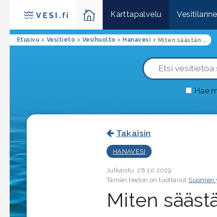
Karttapalvelu
Vesitilann
Etusivu
>
Vesitieto
>
Vesihuolto
>
Hanavesi
>
Miten säästän vettä?
Hae m
Takaisin
HANAVESI
Julkaistu: 28.10.2019
Tämän tiedon on tuottanut
Suomen 
Miten säästä