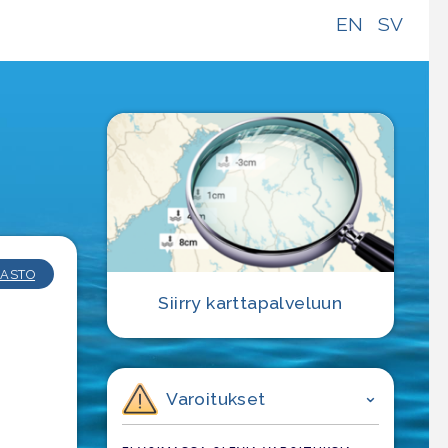
EN
SV
e
ASTO
Siirry karttapalveluun
Varoitukset