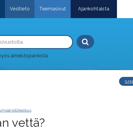
e
Vesitieto
Teemasivut
Ajankohtaista
Haku-painik
yös aineistopankista
SAN
ympäristökeskus
n vettä?