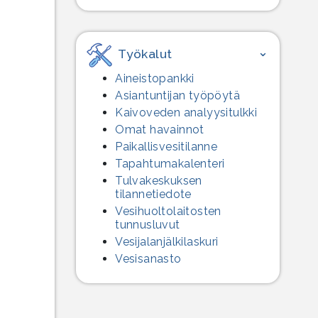
Työkalut
Aineistopankki
Asiantuntijan työpöytä
Kaivoveden analyysitulkki
Omat havainnot
Paikallisvesitilanne
Tapahtumakalenteri
Tulvakeskuksen
tilannetiedote
Vesihuolto­laitosten
tunnusluvut
Vesijalanjälki­laskuri
Vesisanasto