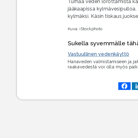
Turhaa veden lorottamista kan
jääkaapissa kylmävesipulloa,
kylmäksi. Käsin tiskaus juoks
Kuva: iStockphoto
Sukella syvemmälle tähän
Vastuullinen vedenkäyttö
Hanaveden valmistamiseen ja jak
raakavedestä voi olla myös paik