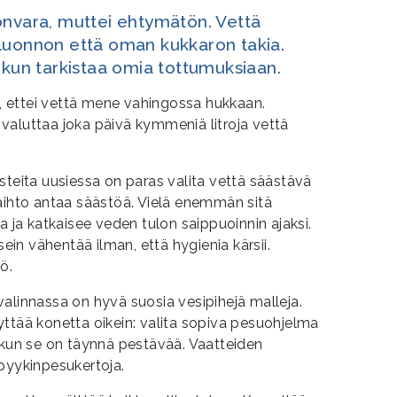
onvara, muttei ehtymätön. Vettä
luonnon että oman kukkaron takia.
 kun tarkistaa omia tottumuksiaan.
tä, ettei vettä mene vahingossa hukkaan.
valuttaa joka päivä kymmeniä litroja vettä
steita uusiessa on paras valita vettä säästävä
vaihto antaa säästöä. Vielä enemmän sitä
a ja katkaisee veden tulon saippuoinnin ajaksi.
sein vähentää ilman, että hygienia kärsii.
ö.
alinnassa on hyvä suosia vesipihejä malleja.
ttää konetta oikein: valita sopiva pesuohjelma
 kun se on täynnä pestävää. Vaatteiden
pyykinpesukertoja.