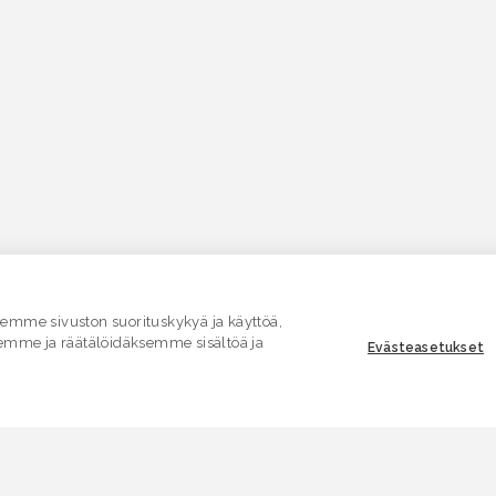
mme sivuston suorituskykyä ja käyttöä,
emme ja räätälöidäksemme sisältöä ja
Evästeasetukset