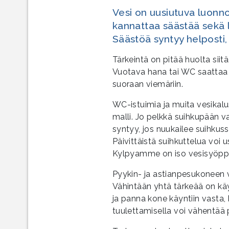
Vesi on uusiutuva luonn
kannattaa säästää sekä 
Säästöä syntyy helposti,
Tärkeintä on pitää huolta sii
Vuotava hana tai WC saattaa 
suoraan viemäriin.
WC-istuimia ja muita vesikalu
malli. Jo pelkkä suihkupään 
syntyy, jos nuukailee suihkuss
Päivittäistä suihkuttelua voi u
Kylpyamme on iso vesisyöpp
Pyykin- ja astianpesukoneen v
Vähintään yhtä tärkeää on käy
ja panna kone käyntiin vasta,
tuulettamisella voi vähentää 