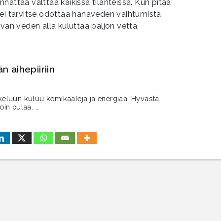
nattaa välttää kaikissa tilanteissa. Kun pitää
 ei tarvitse odottaa hanaveden vaihtumista
evan veden alla kuluttaa paljon vettä.
 aihepiiriin
eluun kuluu kemikaaleja ja energiaa. Hyvästä
oin pulaa. …