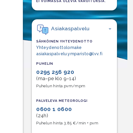
EI VOIMASSA OLEVIA VAROITUKSIA.
Asiakaspalvelu
SÄHKÖINEN YHTEYDENOTTO
Yhteydenottolomake
asiakaspalvelu.ymparisto@lvv.fi
PUHELIN
0295 256 920
(ma–pe klo 9–14)
Puhelun hinta pvm/mpm
PALVELEVA METEOROLOGI
0600 1 0600
(24h)
Puhelun hinta 3,85 €/min + pvm