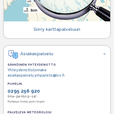
Siirry karttapalveluun
Asiakaspalvelu
SÄHKÖINEN YHTEYDENOTTO
Yhteydenottolomake
asiakaspalvelu.ymparisto@lvv.fi
PUHELIN
0295 256 920
(ma–pe klo 9–14)
Puhelun hinta pvm/mpm
PALVELEVA METEOROLOGI