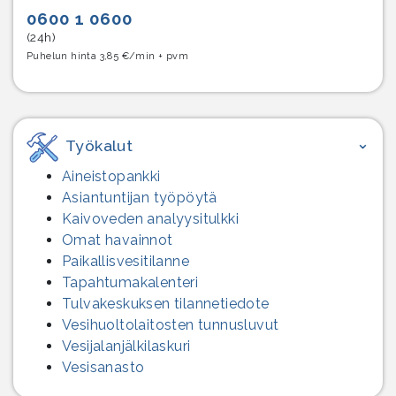
0600 1 0600
(24h)
Puhelun hinta 3,85 €/min + pvm
Työkalut
Aineistopankki
Asiantuntijan työpöytä
Kaivoveden analyysitulkki
Omat havainnot
Paikallisvesitilanne
Tapahtumakalenteri
Tulvakeskuksen tilannetiedote
Vesihuolto­laitosten tunnusluvut
Vesijalanjälki­laskuri
Vesisanasto