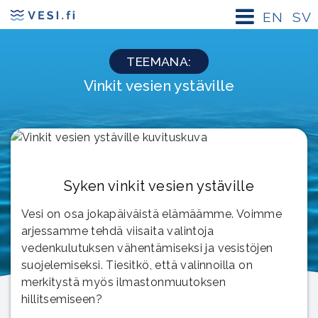
EN
SV
TEEMANA:
Vinkit vesien ystäville
Syken vinkit vesien ystäville
Vesi on osa jokapäiväistä elämäämme. Voimme
arjessamme tehdä viisaita valintoja
vedenkulutuksen vähentämiseksi ja vesistöjen
suojelemiseksi. Tiesitkö, että valinnoilla on
merkitystä myös ilmastonmuutoksen
hillitsemiseen?