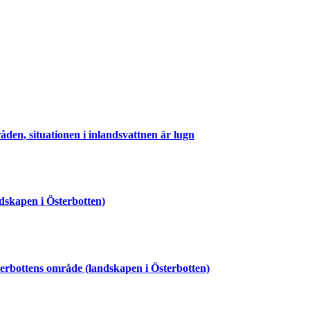
åden, situationen i inlandsvattnen är lugn
ndskapen i Österbotten)
terbottens område (landskapen i Österbotten)