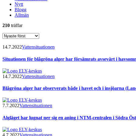
Nytt
Blogg
Allmän
210
träffar
14.7.2022
Vattensituationen
Situationen för blågröna alger har försämrats avsevärt i havsomr
14.7.2022
Vattensituationen
Blågröna alger har observerats både i havet och i insjöarna (La
7.7.2022
Vattensituationen
Algläget har lugnat ner sig en aning i NTM-centralen i Södra Ös
4.7.2022
Vattensituationen