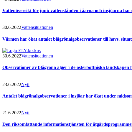
Vattenöversikt för juni: vattenstånden i åarna och insjöarna har s
30.6.2022
Vattensituationen
Värmen har ökat antalet blågrönalgobservationer till havs, situati
30.6.2022
Vattensituationen
Observationer av blågröna alger i de österbottniska landskapen 
23.6.2022
Nytt
Antalet blågrönalgobservationer i insjöar har ökat under midsom
21.6.2022
Nytt
Den riksomfattande informationstjänsten för åtgärdsprogramme