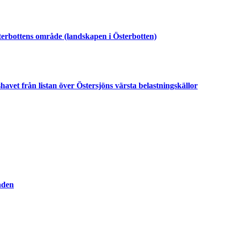
terbottens område (landskapen i Österbotten)
avet från listan över Östersjöns värsta belastningskällor
åden