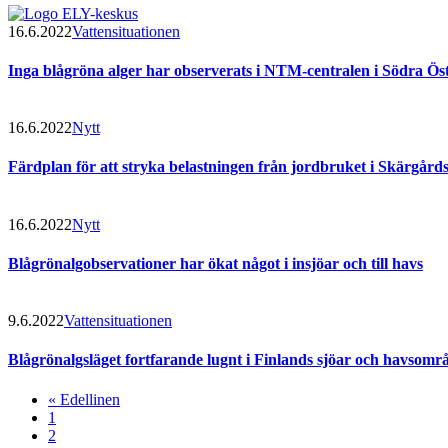
16.6.2022
Vattensituationen
Inga blågröna alger har observerats i NTM-centralen i Södra Ös
16.6.2022
Nytt
Färdplan för att stryka belastningen från jordbruket i Skärgårdsh
16.6.2022
Nytt
Blågrönalgobservationer har ökat något i insjöar och till havs
9.6.2022
Vattensituationen
Blågrönalgsläget fortfarande lugnt i Finlands sjöar och havsomr
« Edellinen
1
2