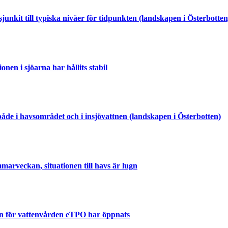
junkit till typiska nivåer för tidpunkten (landskapen i Österbotten
onen i sjöarna har hållits stabil
både i havsområdet och i insjövattnen (landskapen i Österbotten)
marveckan, situationen till havs är lugn
n för vattenvården eTPO har öppnats