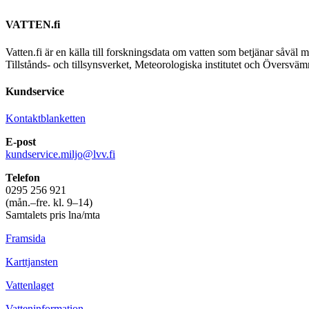
VATTEN.fi
Vatten.fi är en källa till forskningsdata om vatten som betjänar såvä
Tillstånds- och tillsynsverket, Meteorologiska institutet och Översvä
Kundservice
Kontaktblanketten
E-post
kundservice.miljo@lvv.fi
Telefon
0295 256 921
(mån.–fre. kl. 9–14)
Samtalets pris lna/mta
Framsida
Karttjansten
Vattenlaget
Vatteninformation