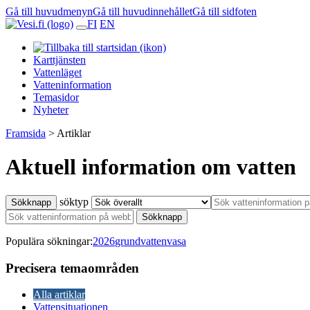
Gå till huvudmenyn
Gå till huvudinnehållet
Gå till sidfoten
FI
EN
Karttjänsten
Vattenläget
Vatteninformation
Temasidor
Nyheter
Framsida
>
Artiklar
Aktuell information om vatten
söktyp
Sökknapp
Sökknapp
Populära sökningar:
2026
grundvatten
vasa
Precisera temaområden
Alla artiklar
Vattensituationen