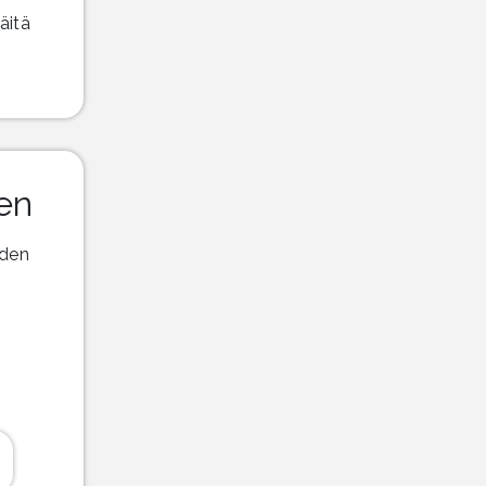
äitä
nen
iden