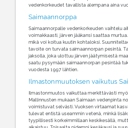
vedenkorkeudet tavallista alempana aina vu
Saimaannorppa
Saimaannorpalle vedenkorkeuden vaihtelu ai
voimakkaasti, järven jääkansi saattaa murtua
mikä voi koitua kuutin kohtaloksi. Suunnitelt
tavoite on turvata saimaannorpan pesintä. Ta
jaksolla, joka ulottuu järven jäätymisestä ma
saatu pysymään saimaannorpan pesintää tukevi
vuodesta 1997 lähtien.
Ilmastonmuutoksen vaikutus Sai
Ilmastonmuutos vaikuttaa merkittävästi myös
Mallinnusten mukaan Saimaan vedenpinta nous
voimistuvat selvästi. Vuoksen virtaamat kasvav
tulevat entistä useammin vetenä, minkä lisäk
tyypillisesti korkeimmillaan keskikesällä, mut
aikaistuu. Toisaalta pidempi kesäkausi ja su