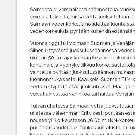
Saimaata ei varsinaisesti säännöstellä. Vuok
voimalaitoksella, missä vettä juoksutetaan p
Saimaan vedenkorkeus noudattaa luontaista va
vedenkorkeuksia pyritään kuitenkin estämää
Vuonna 1991 tuli voimaan Suomen ja Venäjän 
Siihen liittyvässä juoksutussäännössä veden
ulottuu 50 cm ajankohdan keskivedenkorkeude
korkuinen, ja vyöhyke liikkuu korkeusastei
vaihtelua pyritään juoksutussäännön mukaan
luonnonmukaisesta. Kaakkois-Suomen ELY-kesk
Fortum Oyj toteuttaa juoksutukset. Maa- ja m
voivat aiheuttaa vahinkoa tai haittaa Venäjän 
Tulvan uhatessa Saimaan vettä juoksutetaa
uhatessa vähemmän. Erityisesti pyritään estä
nousee yli korkeustason 76,60 m (NN-korkeus
purjehduskaudella eli toukokuun alusta joulu
korkeusjärjestelmässä). Alarajan alittamine