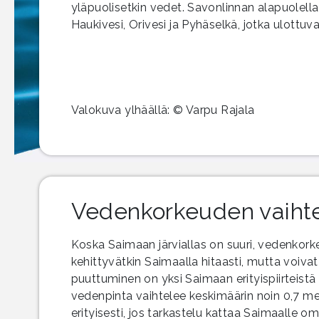
yläpuolisetkin vedet. Savonlinnan alapuolella
Haukivesi, Orivesi ja Pyhäselkä, jotka ulottuv
Valokuva ylhäällä: © Varpu Rajala
Vedenkorkeuden vaihtel
Koska Saimaan järviallas on suuri, vedenkorkeu
kehittyvätkin Saimaalla hitaasti, mutta voiv
puuttuminen on yksi Saimaan erityispiirteist
vedenpinta vaihtelee keskimäärin noin 0,7 met
erityisesti, jos tarkastelu kattaa Saimaalle omi