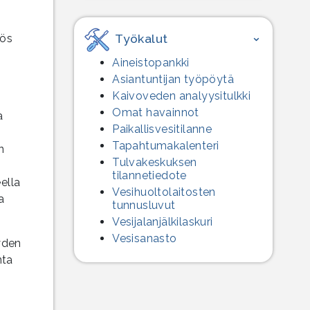
Työkalut
yös
Aineistopankki
Asiantuntijan työpöytä
Kaivoveden analyysitulkki
Omat havainnot
a
Paikallisvesitilanne
Tapahtumakalenteri
n
Tulvakeskuksen
tilannetiedote
ella
Vesihuolto­laitosten
a
tunnusluvut
Vesijalanjälki­laskuri
Vesisanasto
yden
nta