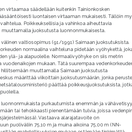
sen virtaamaa säädellään kuitenkin Tainionkosken
ääsääntöisesti luontaisen virtaaman mukaisesti. Tällöin m
ihtelua. Poikkeuksellisia ja vahinkoa aiheuttavia
n muuttamalla juoksutusta luonnonmukaisesta.
välinen valtiosopimus (91/1991) Saimaan juoksutuksista.
korkeuden normaalina vaihteluna pidetään vyöhykettä, jok
n ylä- ja alapuolelle. Normaalivyöhyke on siis metrin
kolla vuodenaikojen mukaan. Tätä suurempaa vedenkorkeude
 hillitsemään muuttamalla Saimaan juoksutusta
us määrittää viikoittain juoksutusmäärän, jonka peruste
etsätalousministeriö päättää poikkeusjuoksutuksista, jotk
puolella.
n luonnonmukaista purkautumista enemmän ja vähävetisy
mään tai tehokkaasti pienentämään tulvia, joissa vedenpi
järjestelmässä). Vastaava alarajatavoite on
kuun puoliväliin 75,10 m ja muina aikoina 75,00 m (NN-
n pyritään mahdollisuuksien mukaan estämään tinkimättä