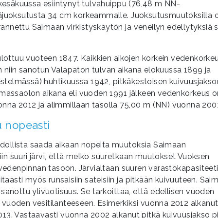
kesäkuussa esiintynyt tulvahuippu (76,48 m NN-
lisäjuoksutusta 34 cm korkeammalle. Juoksutusmuutoksilla 
rannettu Saimaan virkistyskäytön ja veneilyn edellytyksiä 
lottuu vuoteen 1847. Kaikkien aikojen korkein vedenkorke
n niin sanotun Valapaton tulvan aikana elokuussa 1899 ja
estelmässä) huhtikuussa 1942, pitkäkestoisen kuivuusjakso
massaolon aikana eli vuoden 1991 jälkeen vedenkorkeus o
onna 2012 ja alimmillaan tasolla 75,00 m (NN) vuonna 200
 nopeasti
hdollista saada aikaan nopeita muutoksia Saimaan
iin suuri järvi, että melko suuretkaan muutokset Vuoksen
vedenpinnan tasoon. Järvialtaan suuren varastokapasiteet
aasti myös runsaisiin sateisiin ja pitkään kuivuuteen. Sai
 sanottu ylivuotisuus. Se tarkoittaa, että edellisen vuoden
n vuoden vesitilanteeseen. Esimerkiksi vuonna 2012 alkanu
013. Vastaavasti vuonna 2002 alkanut pitkä kuivuusjakso pi