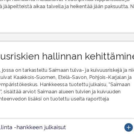
jääpeitteistä aikaa talvella ja heikentää jään paksuutta. N
usriskien hallinnan kehittämi
jossa on tarkasteltu Saimaan tulva- ja kuivuusriskejä ja ni
tuivat Kaakkois-Suomen, Etelä-Savon, Pohjois-Karjalan ja
päristökeskus. Hankkeessa tuotettu julkaisu, ”Saimaan
, sisältää arviot Saimaan alueen tulvien ja kuivuuden
 Yhteenvedon lisäksi on tuotettu useita raportteja
llinta -hankkeen julkaisut