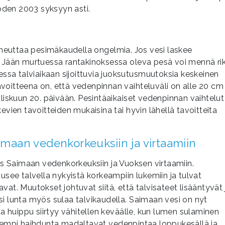
oden 2003 syksyyn asti.
heuttaa pesimäkaudella ongelmia. Jos vesi laskee
. Jään murtuessa rantakinoksessa oleva pesä voi mennä rik
aessa talviaikaan sijoittuvia juoksutusmuutoksia keskeinen
voitteena on, että vedenpinnan vaihteluväli on alle 20 cm
aliskuun 20. päivään. Pesintäaikaiset vedenpinnan vaihtelut
en tavoitteiden mukaisina tai hyvin lähellä tavoitteita
maan vedenkorkeuksiin ja virtaamiin
 Saimaan vedenkorkeuksiin ja Vuoksen virtaamiin.
ee talvella nykyistä korkeampiin lukemiin ja tulvat
at. Muutokset johtuvat siitä, että talvisateet lisääntyvät 
si lunta myös sulaa talvikaudella. Saimaan vesi on nyt
ta huippu siirtyy vähitellen keväälle, kun lumen sulaminen
urempi haihdunta madaltavat vedenpintaa loppukesällä ja