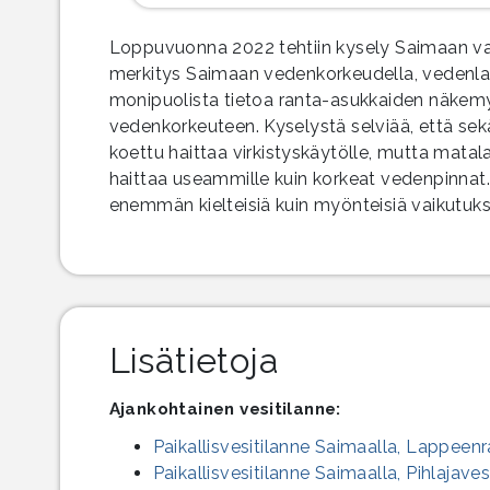
Loppuvuonna 2022 tehtiin kysely Saimaan vakit
merkitys Saimaan vedenkorkeudella, vedenlaad
monipuolista tietoa ranta-asukkaiden näkemy
vedenkorkeuteen. Kyselystä selviää, että se
koettu haittaa virkistyskäytölle, mutta mata
haittaa useammille kuin korkeat vedenpinnat.
enemmän kielteisiä kuin myönteisiä vaikutuksi
Lisätietoja
Ajankohtainen vesitilanne:
Paikallisvesitilanne Saimaalla, Lappeen
Paikallisvesitilanne Saimaalla, Pihlajaves