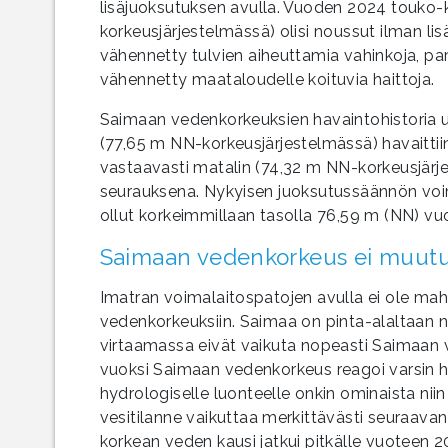
lisäjuoksutuksen avulla. Vuoden 2024 touko-
korkeusjärjestelmässä) olisi noussut ilman 
vähennetty tulvien aiheuttamia vahinkoja, pa
vähennetty maataloudelle koituvia haittoja.
Saimaan vedenkorkeuksien havaintohistoria u
(77,65 m NN-korkeusjärjestelmässä) havaittii
vastaavasti matalin (74,32 m NN-korkeusjärj
seurauksena. Nykyisen juoksutussäännön voi
ollut korkeimmillaan tasolla 76,59 m (NN) vu
Saimaan vedenkorkeus ei muutu
Imatran voimalaitospatojen avulla ei ole ma
vedenkorkeuksiin. Saimaa on pinta-alaltaan n
virtaamassa eivät vaikuta nopeasti Saimaan 
vuoksi Saimaan vedenkorkeus reagoi varsin hit
hydrologiselle luonteelle onkin ominaista niin
vesitilanne vaikuttaa merkittävästi seuraava
korkean veden kausi jatkui pitkälle vuoteen 2