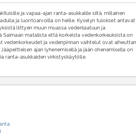
uisille ja vapaa-ajan ranta-asukkaille siitä, millainen
ulla ja luontoarvoilla on heille. Kyselyn tulokset antavat
ksistä liittyen muun muassa vedenlaatuun ja
kä Saimaan matalista että korkeista vedenkorkeuksista on
lat vedenkorkeudet ja vedenpinnan vaihtelut ovat aiheutta
 Jääpeitteisen ajan lyhenemisellä ja jään ohenemisella on
a ranta-asukkaiden virkistyskäytölle.
ranta
i