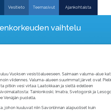
e
Vesitieto
Teemasivut
Ajankohtaista
enkorkeuden vaihtelu
 kuuluu Vuoksen vesistöalueeseen. Saimaan valuma-alue ka
i, noin viidennes. Valuma-alueen suurimmat järvet ovat Piel
ta pitkin vesi virtaa Laatokkaan ja sieltä edelleen
ivoimalaitosta: Tainionkoski, Imatra, Svetogorsk ja Lesogo
ee Venäjän puolella.
ta, johon kuuluvat niin Savonlinnan alapuoliset kuin