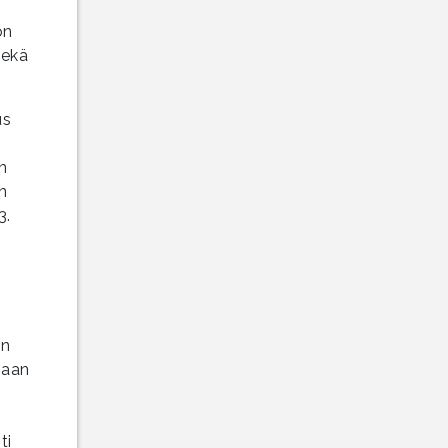
on
sekä
us
n
n
3.
in
maan
t
ti