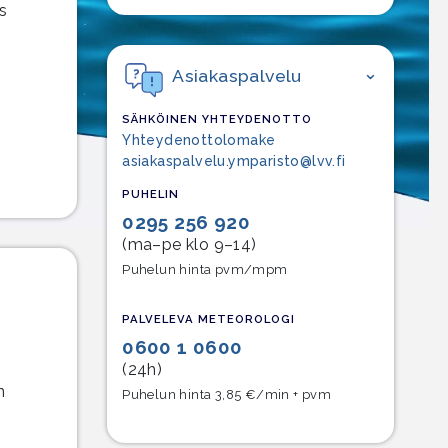
s
Asiakaspalvelu
SÄHKÖINEN YHTEYDENOTTO
Yhteydenottolomake
asiakaspalvelu.ymparisto@lvv.fi
PUHELIN
0295 256 920
(ma–pe klo 9–14)
Puhelun hinta pvm/mpm
PALVELEVA METEOROLOGI
0600 1 0600
(24h)
n
Puhelun hinta 3,85 €/min + pvm