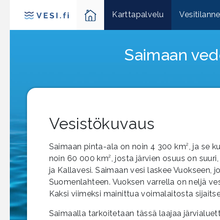
Karttapalvelu
Vesitilann
Saimaan ved
Vesistökuvaus
2
Saimaan pinta-ala on noin 4 300 km
, ja se
2
noin 60 000 km
, josta järvien osuus on suur
ja Kallavesi. Saimaan vesi laskee Vuokseen, jo
Suomenlahteen. Vuoksen varrella on neljä ves
Kaksi viimeksi mainittua voimalaitosta sijaits
Saimaalla tarkoitetaan tässä laajaa järvialuet