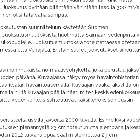
3
 Juoksutus pyritään pitämään vähintään tasolla 300 m
/s
minen olisi tätä vähäisempää.
uoksutusten suunnitteluun käytetään Suomen
ä. Juoksutusmuutoksista huolimatta Saimaan vedenpinta v
 ulkopuolelle. Juoksutusmuutoksia toteutettaessa otetaa
ssa että Venäjällä. Erittäin suuret juoksutukset aiheutta
ssäännön mukaista normaalivyöhykettä, joka perustuu jakso
uoden päivänä. Kuvaajassa näkyy myös havaintohistorian
uritsalan havaintoasemalla. Kuvaajan vaaka-akselilla on
alla hiirtä kuvaajan päällä näet, miten keskivedenkorkeus
aittu vedenkorkeus suhteutuvat kaksikerroksisen bussin
rusteella useilla jaksoilla 2000-luvulla. Esimerkiksi vuod
ksutuksen pienennystä 23 cm toteutunutta alempana ja kesä
uoden 2012 tulvahuippua saatiin alennettua 29 cm