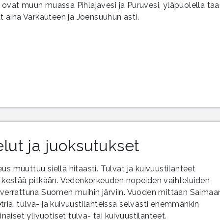
 ovat muun muassa Pihlajavesi ja Puruvesi, yläpuolella taa
at aina Varkauteen ja Joensuuhun asti.
ut ja juoksutukset
s muuttuu siellä hitaasti. Tulvat ja kuivuustilanteet
at kestää pitkään. Vedenkorkeuden nopeiden vaihteluiden
ä verrattuna Suomen muihin järviin. Vuoden mittaan Saimaa
riä, tulva- ja kuivuustilanteissa selvästi enemmänkin
naiset ylivuotiset tulva- tai kuivuustilanteet.