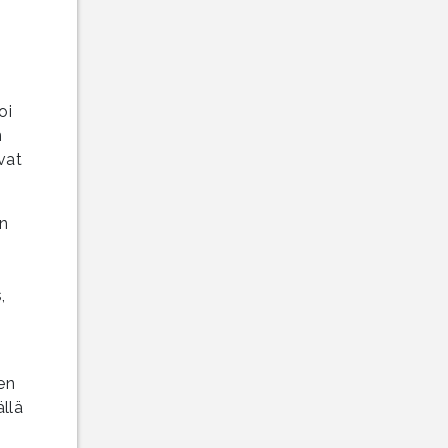
oi
n
vat
n
,
en
llä