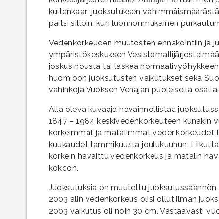
kuitenkaan juoksutuksen vähimmäismäärästä.
paitsi silloin, kun luonnonmukainen purkautu
Vedenkorkeuden muutosten ennakointiin ja j
ympäristökeskuksen Vesistömallijärjestelmä
joskus nousta tai laskea normaalivyöhykkeen
huomioon juoksutusten vaikutukset sekä Suome
vahinkoja Vuoksen Venäjän puoleisella osalla.
Alla oleva kuvaaja havainnollistaa juoksutu
1847 – 1984 keskivedenkorkeuteen kunakin v
korkeimmat ja matalimmat vedenkorkeudet La
kuukaudet tammikuusta joulukuuhun. Liikuttam
korkein havaittu vedenkorkeus ja matalin hav
kokoon.
Juoksutuksia on muutettu juoksutussäännön pe
2003 alin vedenkorkeus olisi ollut ilman juo
2003 vaikutus oli noin 30 cm. Vastaavasti v