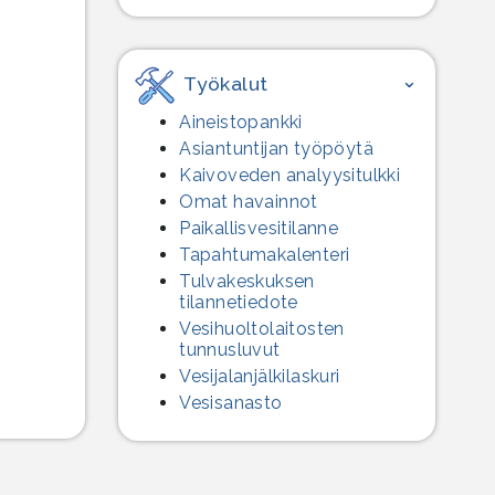
Työkalut
Aineistopankki
Asiantuntijan työpöytä
Kaivoveden analyysitulkki
Omat havainnot
Paikallisvesitilanne
Tapahtumakalenteri
Tulvakeskuksen
tilannetiedote
Vesihuolto­laitosten
tunnusluvut
Vesijalanjälki­laskuri
Vesisanasto