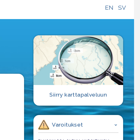
EN
SV
e
Siirry karttapalveluun
Varoitukset