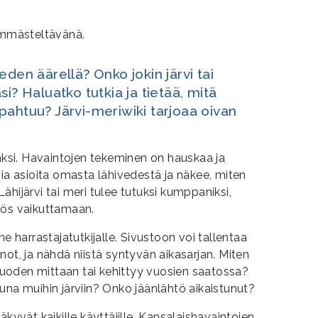
den äärellä? Onko jokin järvi tai
i? Haluatko tutkia ja tietää, mitä
pahtuu? Järvi-meriwiki tarjoaa oivan
jaksi. Havaintojen tekeminen on hauskaa ja
sia asioita omasta lähivedestä ja näkee, miten
hijärvi tai meri tulee tutuksi kumppaniksi,
yös vaikuttamaan.
e harrastajatutkijalle. Sivustoon voi tallentaa
ot, ja nähdä niistä syntyvän aikasarjan. Miten
oden mittaan tai kehittyy vuosien saatossa?
una muihin järviin? Onko jäänlähtö aikaistunut?
äkyvät kaikille käyttäjille. Kansalaishavaintojen