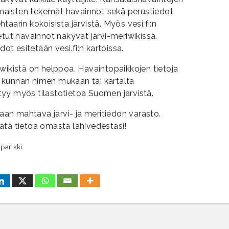
nomaisten tekemät havainnot sekä perustiedot
aarin kokoisista järvistä. Myös vesi.fi:n
etut havainnot näkyvät järvi-meriwikissä.
dot esitetään vesi.fi:n kartoissa.
wikistä on helppoa. Havaintopaikkojen tietoja
ai kunnan nimen mukaan tai kartalta
yy myös tilastotietoa Suomen järvistä.
iaan mahtava järvi- ja meritiedon varasto.
isätä tietoa omasta lähivedestäsi!
apankki