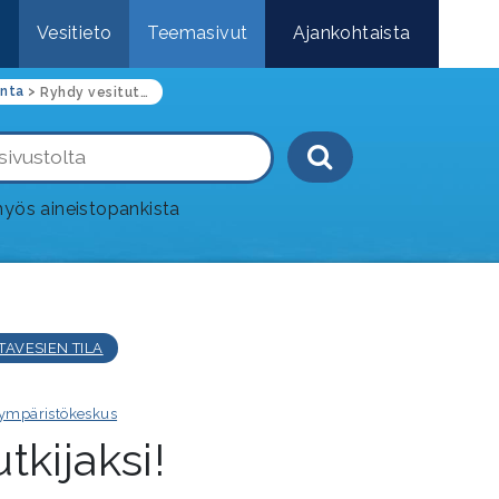
e
Vesitieto
Teemasivut
Ajankohtaista
anta
>
Ryhdy vesitutkijaksi!
Haku-painik
yös aineistopankista
TAVESIEN TILA
ympäristökeskus
tkijaksi!