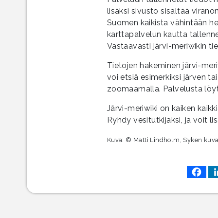
lisäksi sivusto sisältää vira
Suomen kaikista vähintään heht
karttapalvelun kautta tallenn
Vastaavasti järvi-meriwikin tie
Tietojen hakeminen järvi-meri
voi etsiä esimerkiksi järven t
zoomaamalla. Palvelusta löyt
Järvi-meriwiki on kaiken kaikk
Ryhdy vesitutkijaksi, ja voit l
Kuva: © Matti Lindholm, Syken kuv