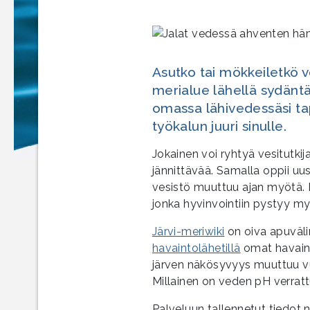
Asutko tai mökkeiletkö ve
merialue lähellä sydäntäs
omassa lähivedessäsi ta
työkalun juuri sinulle.
Jokainen voi ryhtyä vesitutki
jännittävää. Samalla oppii uu
vesistö muuttuu ajan myötä. Lä
jonka hyvinvointiin pystyy m
Järvi-meriwiki
on oiva apuvälin
havaintolähetillä
omat havainn
järven näkösyvyys muuttuu vu
Millainen on veden pH verratt
Palveluun tallennetut tiedot n