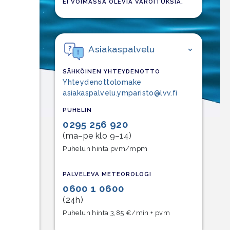
EI VOIMASSA OLEVIA VAROITUKSIA.
Asiakaspalvelu
SÄHKÖINEN YHTEYDENOTTO
Yhteydenottolomake
asiakaspalvelu.ymparisto@lvv.fi
PUHELIN
0295 256 920
(ma–pe klo 9–14)
Puhelun hinta pvm/mpm
PALVELEVA METEOROLOGI
0600 1 0600
(24h)
Puhelun hinta 3,85 €/min + pvm