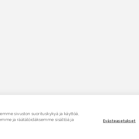
mme sivuston suorituskykyä ja käyttöä,
emme ja räätälöidäksemme sisältöä ja
Evästeasetukset