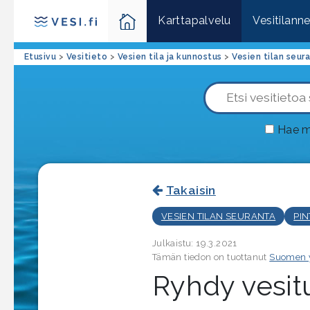
Karttapalvelu
Vesitilann
Etusivu
>
Vesitieto
>
Vesien tila ja kunnostus
>
Vesien tilan seur
Hae m
Takaisin
VESIEN TILAN SEURANTA
PIN
Julkaistu: 19.3.2021
Tämän tiedon on tuottanut
Suomen 
Ryhdy vesitu