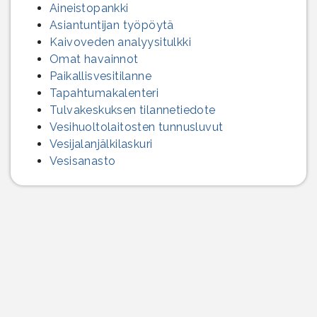
Aineistopankki
Asiantuntijan työpöytä
Kaivoveden analyysitulkki
Omat havainnot
Paikallisvesitilanne
Tapahtumakalenteri
Tulvakeskuksen tilannetiedote
Vesihuolto­laitosten tunnusluvut
Vesijalanjälki­laskuri
Vesisanasto