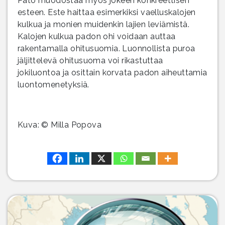
Pato muodostaa myös jokeen konkreettisen
esteen. Este haittaa esimerkiksi vaelluskalojen
kulkua ja monien muidenkin lajien leviämistä.
Kalojen kulkua padon ohi voidaan auttaa
rakentamalla ohitusuomia. Luonnollista puroa
jäljittelevä ohitusuoma voi rikastuttaa
jokiluontoa ja osittain korvata padon aiheuttamia
luontomenetyksiä.
Kuva: © Milla Popova