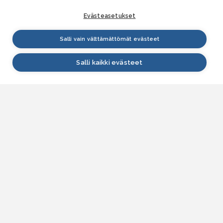
Evästeasetukset
Salli vain välttämättömät evästeet
Salli kaikki evästeet
VESI.fi
Vesi.fi on vesiaiheisen tutkitun tiedon lähde, joka
palvelee sekä kansalaisia että eri alojen
asiantuntijoita. Tietosisällön sivustolle tuottavat
Suomen ympäristökeskus, Lupa- ja valvontavirasto,
Elinvoimakeskukset, Ilmatieteen laitos ja Tulvakeskus
yhteistyössä vesialan asiantuntijaorganisaatioiden
kanssa.
ASIAKASPALVELU