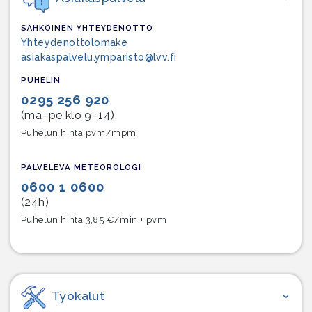
SÄHKÖINEN YHTEYDENOTTO
Yhteydenottolomake
asiakaspalvelu.ymparisto@lvv.fi
PUHELIN
0295 256 920
(ma–pe klo 9–14)
Puhelun hinta pvm/mpm
PALVELEVA METEOROLOGI
0600 1 0600
(24h)
Puhelun hinta 3,85 €/min + pvm
Työkalut