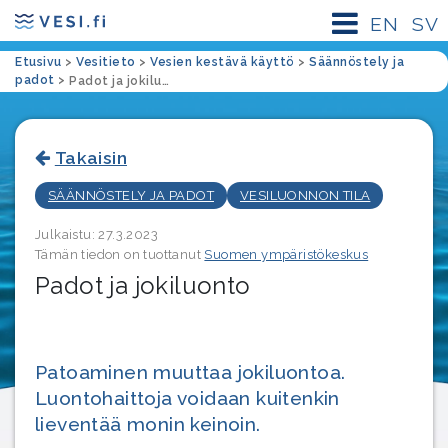
EN
SV
Etusivu
>
Vesitieto
>
Vesien kestävä käyttö
>
Säännöstely ja
padot
>
Padot ja jokiluonto
Takaisin
SÄÄNNÖSTELY JA PADOT
VESILUONNON TILA
Julkaistu: 27.3.2023
Tämän tiedon on tuottanut
Suomen ympäristökeskus
Padot ja jokiluonto
Patoaminen muuttaa jokiluontoa.
Luontohaittoja voidaan kuitenkin
lieventää monin keinoin.