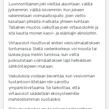
Luonnontilainen joki viettää alavirtaan, välillä
jyrkemmin, välillä loivemmin. Kun jokeen
rakennetaan voimalaitospato, joen vietto
kasataan pitkältä matkalta yhteen kohtaan.
Tällainen muutos vaikuttaa joen virtausoloihin ja
sitä kautta monen kasvi- ja eläinlajin elinoloihin.
Virtausolot muuttuvat eniten vesivoimalaitoksen
tuntumassa. Siellä vedenkorkeus voi nousta tai
laskea jopa metrin tunnissa, kun vettä
juoksutetaan voimalaitoksen läpi hetkellisen
sähköntarpeen mukaan.
Vaikutuksia voidaan lieventää, kun vesivoiman
tuotantoon liitetään niin sanottu
ympäristövirtaama. Se tarkoittaa, että
virtausolot säädetään ekosysteemille
mahdollisimman suotuisiksi.