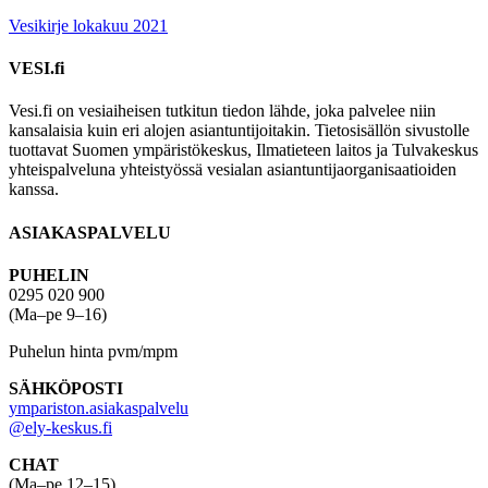
Vesikirje lokakuu 2021
VESI.fi
Vesi.fi on vesiaiheisen tutkitun tiedon lähde, joka palvelee niin
kansalaisia kuin eri alojen asiantuntijoitakin. Tietosisällön sivustolle
tuottavat Suomen ympäristökeskus, Ilmatieteen laitos ja Tulvakeskus
yhteispalveluna yhteistyössä vesialan asiantuntijaorganisaatioiden
kanssa.
ASIAKASPALVELU
PUHELIN
0295 020 900
(Ma–pe 9–16)
Puhelun hinta pvm/mpm
SÄHKÖPOSTI
ympariston.asiakaspalvelu
@ely-keskus.fi
CHAT
(Ma–pe 12–15)