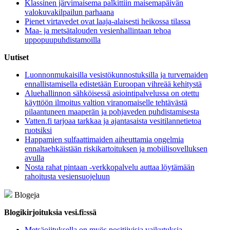
Klassinen järvimaisema palkittiin maisemapäivän
valokuvakilpailun parhaana
Pienet virtavedet ovat laaja-alaisesti heikossa tilassa
Maa- ja metsätalouden vesienhallintaan tehoa
uppopuupuhdistamoilla
Uutiset
Luonnonmukaisilla vesistökunnostuksilla ja turvemaiden
ennallistamisella edistetään Euroopan vihreää kehitystä
Aluehallinnon sähköisessä asiointipalvelussa on otettu
käyttöön ilmoitus valtion viranomaiselle tehtävästä
pilaantuneen maaperän ja pohjaveden puhdistamisesta
Vatten.fi tarjoaa tarkkaa ja ajantasaista vesitilannetietoa
ruotsiksi
Happamien sulfaattimaiden aiheuttamia ongelmia
ennaltaehkäistään riskikartoituksen ja mobiilisovelluksen
avulla
Nosta rahat pintaan -verkkopalvelu auttaa löytämään
rahoitusta vesiensuojeluun
Blogeja
Blogikirjoituksia vesi.fi:ssä
Metsäojituksella on myös positiivisia vaikutuksia