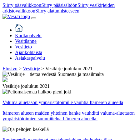
Siirry päävalikkoon
Siirry pääsisältöön
Siirry vesikirjeiden
arkistovalikkoon
Siirry alatunnisteeseen
Karttapalvelu
Vesitilanne
Vesitieto
Ajankohtaista
Asiakaspalvelu
Etusivu
>
Vesikirje
>
Vesikirje joulukuu 2021
Vesikirje joulukuu 2021
Valuma-aluetason ympäristötoimille vauhtia Itämeren alueella
Itämeren alueen maiden yhteinen hanke vauhditti valuma-aluetason
ympäristötoimien suunnittelua Itämeren alueella.
Rantametsät parantavat maatalousjokien ekologista tilaa