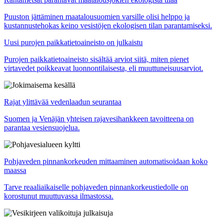
Puuston jättäminen maatalousuomien varsille olisi helppo ja
kustannustehokas keino vesistöjen ekologisen tilan parantamiseksi.
Uusi purojen paikkatietoaineisto on julkaistu
Purojen paikkatietoaineisto sisältää arviot siitä, miten pienet
virtavedet poikkeavat luonnontilaisesta, eli muuttuneisuusarviot.
Rajat ylittävää vedenlaadun seurantaa
Suomen ja Venäjän yhteisen rajavesihankkeen tavoitteena on
parantaa vesiensuojelua.
Pohjaveden pinnankorkeuden mittaaminen automatisoidaan koko
maassa
Tarve reaaliaikaiselle pohjaveden pinnankorkeustiedolle on
korostunut muuttuvassa ilmastossa.