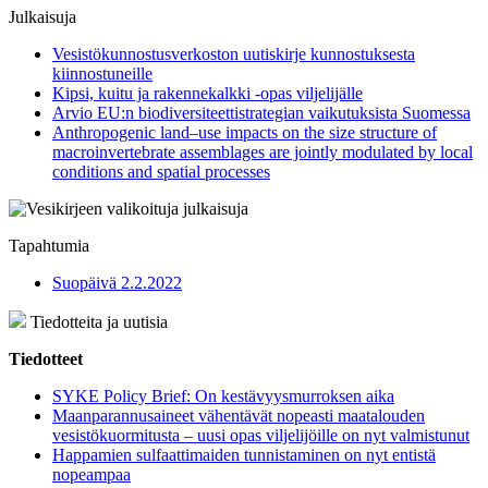
Julkaisuja
Vesistökunnostusverkoston uutiskirje kunnostuksesta
kiinnostuneille
Kipsi, kuitu ja rakennekalkki -opas viljelijälle
Arvio EU:n biodiversiteettistrategian vaikutuksista Suomessa
Anthropogenic land‒use impacts on the size structure of
macroinvertebrate assemblages are jointly modulated by local
conditions and spatial processes
Tapahtumia
Suopäivä 2.2.2022
Tiedotteita ja uutisia
Tiedotteet
SYKE Policy Brief: On kestävyysmurroksen aika
Maanparannusaineet vähentävät nopeasti maatalouden
vesistökuormitusta – uusi opas viljelijöille on nyt valmistunut
Happamien sulfaattimaiden tunnistaminen on nyt entistä
nopeampaa