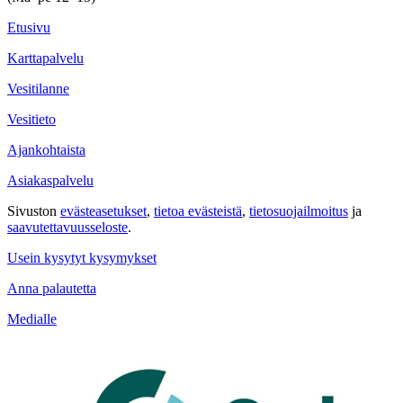
Etusivu
Karttapalvelu
Vesitilanne
Vesitieto
Ajankohtaista
Asiakaspalvelu
Sivuston
evästeasetukset
,
tietoa evästeistä
,
tietosuojailmoitus
ja
saavutettavuus­seloste
.
Usein kysytyt kysymykset
Anna palautetta
Medialle