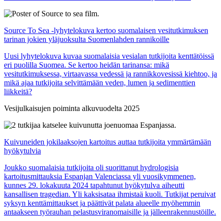
Source To Sea -lyhytelokuva kertoo suomalaisen vesitutkimuksen
tarinan jokien yläjuoksulta Suomenlahden rannikoille
Uusi lyhytelokuva kuvaa suomalaisia vesialan tutkijoita kenttätöissä
eri puolilla Suomea. Se kertoo heidän tarinansa: mikä
vesitutkimuksessa, virtaavassa vedessä ja rannikkovesissä kiehtoo, ja
mikä ajaa tutkijoita selvittämään veden, lumen ja sedimenttien
liikkeitä?
Vesijulkaisujen poiminta alkuvuodelta 2025
Kuivuneiden jokilaaksojen kartoitus auttaa tutkijoita ymmärtämään
hyökytulvia
Joukko suomalaisia tutkijoita oli suorittanut hydrologisia
kartoitusmittauksia Espanjan Valenciassa yli vuosikymmenen,
kunnes 29. lokakuuta 2024 tapahtunut hyökytulva aiheutti
kansallisen tragedian. Yli kaksisataa ihmistaä kuoli. Tutkijat peruivat
syksyn kenttämittaukset ja päättivät palata alueelle myöhemmin
antaakseen työrauhan pelastusviranomaisille ja jälleenrakennustöille.