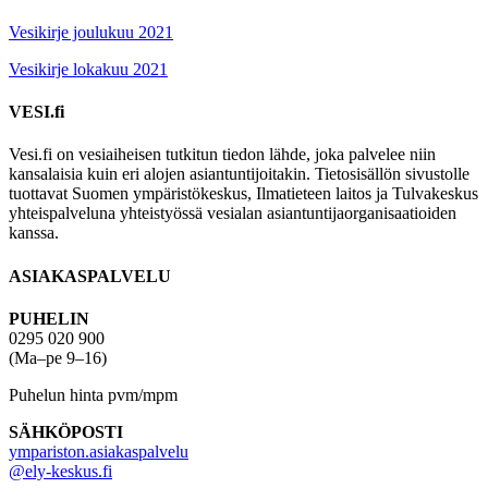
Vesikirje joulukuu 2021
Vesikirje lokakuu 2021
VESI.fi
Vesi.fi on vesiaiheisen tutkitun tiedon lähde, joka palvelee niin
kansalaisia kuin eri alojen asiantuntijoitakin. Tietosisällön sivustolle
tuottavat Suomen ympäristökeskus, Ilmatieteen laitos ja Tulvakeskus
yhteispalveluna yhteistyössä vesialan asiantuntijaorganisaatioiden
kanssa.
ASIAKASPALVELU
PUHELIN
0295 020 900
(Ma–pe 9–16)
Puhelun hinta pvm/mpm
SÄHKÖPOSTI
ympariston.asiakaspalvelu
@ely-keskus.fi