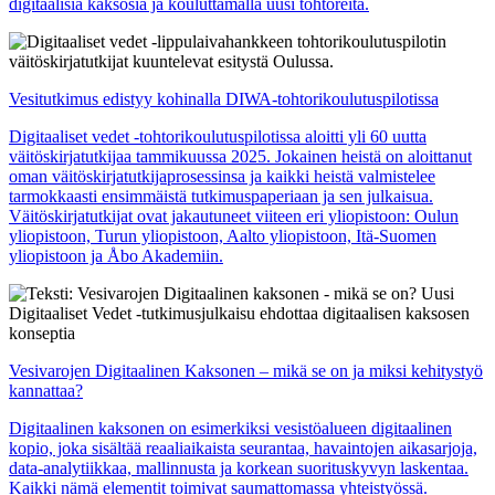
digitaalisia kaksosia ja kouluttamalla uusi tohtoreita.
Vesitutkimus edistyy kohinalla DIWA-tohtorikoulutuspilotissa
Digitaaliset vedet -tohtorikoulutuspilotissa aloitti yli 60 uutta
väitöskirjatutkijaa tammikuussa 2025. Jokainen heistä on aloittanut
oman väitöskirjatutkijaprosessinsa ja kaikki heistä valmistelee
tarmokkaasti ensimmäistä tutkimuspaperiaan ja sen julkaisua.
Väitöskirjatutkijat ovat jakautuneet viiteen eri yliopistoon: Oulun
yliopistoon, Turun yliopistoon, Aalto yliopistoon, Itä-Suomen
yliopistoon ja Åbo Akademiin.
Vesivarojen Digitaalinen Kaksonen – mikä se on ja miksi kehitystyö
kannattaa?
Digitaalinen kaksonen on esimerkiksi vesistöalueen digitaalinen
kopio, joka sisältää reaaliaikaista seurantaa, havaintojen aikasarjoja,
data-analytiikkaa, mallinnusta ja korkean suorituskyvyn laskentaa.
Kaikki nämä elementit toimivat saumattomassa yhteistyössä.