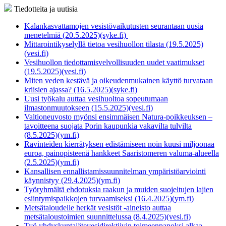
Tiedotteita ja uutisia
Kalankasvattamojen vesistövaikutusten seurantaan uusia
menetelmiä (20.5.2025)(syke.fi)
Mittarointikyselyllä tietoa vesihuollon tilasta (19.5.2025)
(vesi.fi)
Vesihuollon tiedottamisvelvollisuuden uudet vaatimukset
(19.5.2025)(vesi.fi)
Miten veden kestävä ja oikeudenmukainen käyttö turvataan
kriisien ajassa? (16.5.2025)(syke.fi)
Uusi työkalu auttaa vesihuoltoa sopeutumaan
ilmastonmuutokseen (15.5.2025)(vesi.fi)
Valtioneuvosto myönsi ensimmäisen Natura-poikkeuksen –
tavoitteena suojata Porin kaupunkia vakavilta tulvilta
(8.5.2025)(ym.fi)
Ravinteiden kierrätyksen edistämiseen noin kuusi miljoonaa
euroa, painopisteenä hankkeet Saaristomeren valuma-alueella
(2.5.2025)(ym.fi)
Kansallisen ennallistamissuunnitelman ympäristöarviointi
käynnistyy (29.4.2025)(ym.fi)
Työryhmältä ehdotuksia raakun ja muiden suojeltujen lajien
esiintymispaikkojen turvaamiseksi (16.4.2025)(ym.fi)
Metsätaloudelle herkät vesistöt -aineisto auttaa
metsätaloustoimien suunnittelussa (8.4.2025)(vesi.fi)
Työ yhdyskuntajätevesidirektiivin toimeenpanoksi alkaa –