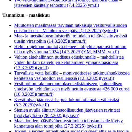
jätevesien käsittely tehostuu (7.4.2025)(ym.fi)
Tammikuu – maaliskuu
Muutosten maailmassa tarvitaan ratkaisuja vesiturvallisuuden
edistämiseen – Maailman vesipäivä (21.3.2025)(syke.fi)
Maa- ja metsätalousministeriön toimialan tehtäviä siirtymässä
uusiin virastoihin (14.3.2025)(mmm.fi)
Helmi-ohjelman luontotyö etenee – ohjelma paransi luonnon
tilaa myös vuonna 2024 (14.3.2025)(YM, MMM, ym.fi)
Valtion aluehallinnon uudistus eduskunnalle – mahdollistaa
yhden luukun palvelujen kehittämisen ympäristöasioissa
(13.3.2025)(ym.fi)
Turvallista vettä kaikille – monivuotisessa tutkimushankkeessa
kehitetään vesihuollon resilienssiä (12.3.2025)(vesi.fi)
Vesihuollon rakennemuutoksen edistämiseen ja alueellisen
yhteistyön kehittämiseen myönnettiin avustusta 426 000 euroa
(10.3.2025)(mmm.fi)
Kevättulvat jäämässä Lappia lukuun ottamatta vähäisiksi
(5.3.2025)(syke.fi)
Sienien avulla elintarviketeollisuuden jätevesien ravinteet
hyötykäyttöön (28.2.2025)(syke.fi)
Maatalouden päästövähennystoimien tehostamiselle löytyy
kannatusta alan toimijoilta (27.2.2025) (syke.fi)
Jokien ja järvien nitraattipitoisuudet pysyneet alhaisella tasolla