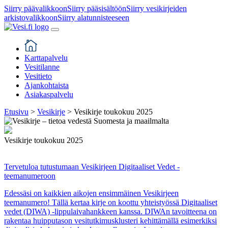
Siirry päävalikkoon
Siirry pääsisältöön
Siirry vesikirjeiden
arkistovalikkoon
Siirry alatunnisteeseen
Karttapalvelu
Vesitilanne
Vesitieto
Ajankohtaista
Asiakaspalvelu
Etusivu
>
Vesikirje
>
Vesikirje toukokuu 2025
Vesikirje toukokuu 2025
Tervetuloa tutustumaan Vesikirjeen Digitaaliset Vedet -
teemanumeroon
Edessäsi on kaikkien aikojen ensimmäinen Vesikirjeen
teemanumero! Tällä kertaa kirje on koottu yhteistyössä Digitaaliset
vedet (DIWA) -lippulaivahankkeen kanssa. DIWAn tavoitteena on
rakentaa huipputason vesitutkimusklusteri kehittämällä esimerkiksi