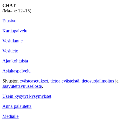
CHAT
(Ma–pe 12–15)
Etusivu
Karttapalvelu
Vesitilanne
Vesitieto
Ajankohtaista
Asiakaspalvelu
Sivuston
evästeasetukset
,
tietoa evästeistä
,
tietosuojailmoitus
ja
saavutettavuus­seloste
.
Usein kysytyt kysymykset
Anna palautetta
Medialle