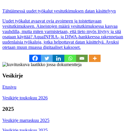
Tähtäimessä uudet työkalut vesitutkimuksen datan käsittelyyn
Uudet työkalut avaavat ovia avoimeen ja toistettavaan
vesitutkimukseen. Aineistojen määrä vesitutkimuksessa kasvaa
vauhdilla, mutta miten varmistetaan, että tieto myös löytyy ja sitä
osataan käyttää? AquaINFRA- ja DIWA-hankkeessa rakennetaan
uudenlaisia työkaluja, jotka helpottavat datan käsittelyä. Avuksi
otetaan muun muassa digitaaliset kaksoset.
Vesikirje
Etusivu
Vesikirje toukokuu 2026
2025
Vesikirje marraskuu 2025
Vesikirje toukokuu 2025