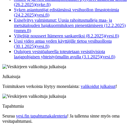
(26.2.2025)(syke.fi)
Syken asiantuntijat edistämässä vesihuollon ilmastotoimia
(24.2.2025)(vesi.fi)
Esiselvitys valmistunut: Uusia rahoitusmalleja maa- ja
metsätalouden hajakuormituksen pienentämiseen (12.2.2025)
(mmm.fi)
Viljelijät nousseet Itämeren sankareiksi (8.2.2025)(vesi.fi)
Uusi video antaa veden käyttäjille tietoa vesihuollosta
(30.1.2025)(vesi.fi)
Oulujoen vesistöalueella toteutetaan vesistövisiota
laajapohjaisen yhteistyömallin avulla (3.1.2025)(vesi.fi)
Julkaisuja
Toimituksen verkoista löytyy monenlaista:
valikoidut julkaisut
!
Tapahtumia
Seuraa
vesi.fin tapahtumakalenteria
! Ja tallenna sinne myös oma
vesitapahtumasi.