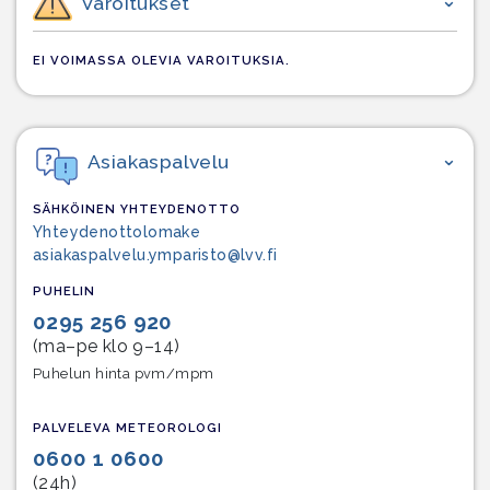
Varoitukset
EI VOIMASSA OLEVIA VAROITUKSIA.
Asiakaspalvelu
SÄHKÖINEN YHTEYDENOTTO
Yhteydenottolomake
asiakaspalvelu.ymparisto@lvv.fi
PUHELIN
0295 256 920
(ma–pe klo 9–14)
Puhelun hinta pvm/mpm
PALVELEVA METEOROLOGI
0600 1 0600
(24h)