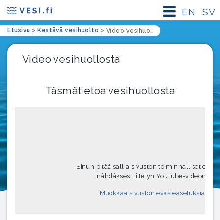
EN
SV
Etusivu
>
Kestävä vesihuolto
>
Video vesihuollosta
Video vesihuollosta
Täsmätietoa vesihuollosta
Sinun pitää sallia sivuston toiminnalliset eväst
nähdäksesi liitetyn YouTube-videon.
Muokkaa sivuston evästeasetuksia