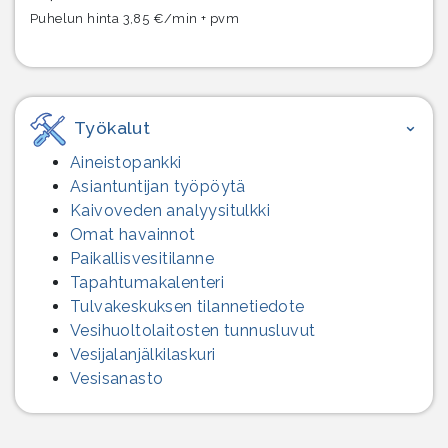
Puhelun hinta 3,85 €/min + pvm
Työkalut
Aineistopankki
Asiantuntijan työpöytä
Kaivoveden analyysitulkki
Omat havainnot
Paikallisvesitilanne
Tapahtumakalenteri
Tulvakeskuksen tilannetiedote
Vesihuolto­laitosten tunnusluvut
Vesijalanjälki­laskuri
Vesisanasto