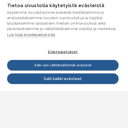
Tietoa sivustolla käytetyistä evästeistä
Käytämme sivustollamme evästeitä kerätäksemme ja
analysoidaksemme sivuston suorituskykyä ja käyttöä,
tarjotaksemme sosiaalisen median ominaisuuksia sekä
parantaaksemme ja räätälöidäksemme sisältöä ja mainoksia.
Lue lisää evästeasetuksista
Evästeasetukset
Salli vain välttämättömät evästeet
Salli kaikki evästeet
VESI.fi
Vesi.fi on vesiaiheisen tutkitun tiedon lähde, joka