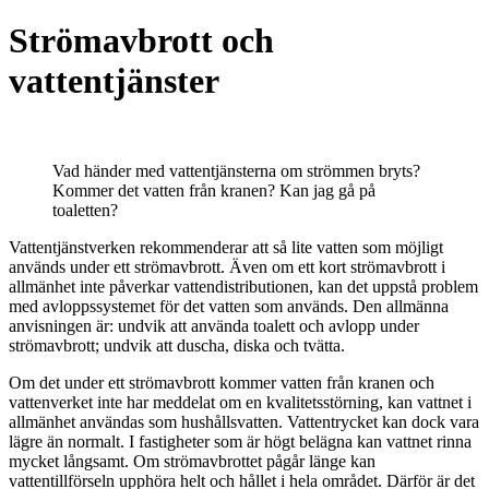
Strömavbrott och
vattentjänster
Vad händer med vattentjänsterna om strömmen bryts?
Kommer det vatten från kranen? Kan jag gå på
toaletten?
Vattentjänstverken rekommenderar att så lite vatten som möjligt
används under ett strömavbrott. Även om ett kort strömavbrott i
allmänhet inte påverkar vattendistributionen, kan det uppstå problem
med avloppssystemet för det vatten som används. Den allmänna
anvisningen är: undvik att använda toalett och avlopp under
strömavbrott; undvik att duscha, diska och tvätta.
Om det under ett strömavbrott kommer vatten från kranen och
vattenverket inte har meddelat om en kvalitetsstörning, kan vattnet i
allmänhet användas som hushållsvatten. Vattentrycket kan dock vara
lägre än normalt. I fastigheter som är högt belägna kan vattnet rinna
mycket långsamt. Om strömavbrottet pågår länge kan
vattentillförseln upphöra helt och hållet i hela området. Därför är det