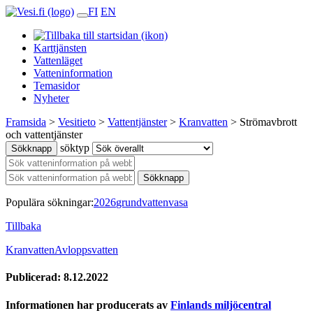
FI
EN
Karttjänsten
Vattenläget
Vatteninformation
Temasidor
Nyheter
Framsida
>
Vesitieto
>
Vattentjänster
>
Kranvatten
>
Strömavbrott
och vattentjänster
söktyp
Sökknapp
Sökknapp
Populära sökningar:
2026
grundvatten
vasa
Tillbaka
Kranvatten
Avloppsvatten
Publicerad: 8.12.2022
Informationen har producerats av
Finlands miljöcentral