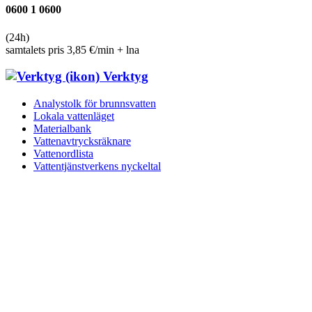
0600 1 0600
(24h)
samtalets pris 3,85 €/min + lna
Verktyg
Analystolk för brunnsvatten
Lokala vattenläget
Materialbank
Vattenavtrycksräknare
Vattenordlista
Vattentjänst­verkens nyckeltal