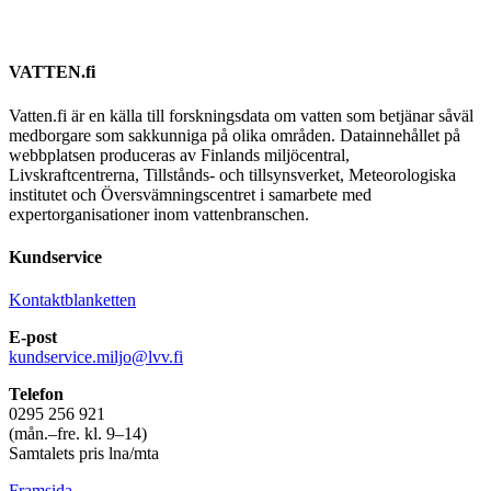
VATTEN.fi
Vatten.fi är en källa till forskningsdata om vatten som betjänar såväl
medborgare som sakkunniga på olika områden. Datainnehållet på
webbplatsen produceras av Finlands miljöcentral,
Livskraftcentrerna, Tillstånds- och tillsynsverket, Meteorologiska
institutet och Översvämningscentret i samarbete med
expertorganisationer inom vattenbranschen.
Kundservice
Kontaktblanketten
E-post
kundservice.miljo@lvv.fi
Telefon
0295 256 921
(mån.–fre. kl. 9–14)
Samtalets pris lna/mta
Framsida