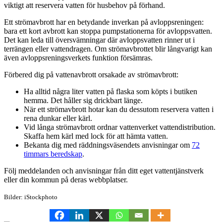
viktigt att reservera vatten för husbehov på förhand.
Ett strömavbrott har en betydande inverkan på avloppsreningen:
bara ett kort avbrott kan stoppa pumpstationerna för avloppsvatten.
Det kan leda till översvämningar där avloppsvatten rinner ut i
terrängen eller vattendragen. Om strömavbrottet blir långvarigt kan
även avloppsreningsverkets funktion försämras.
Förbered dig på vattenavbrott orsakade av strömavbrott:
Ha alltid några liter vatten på flaska som köpts i butiken
hemma. Det håller sig drickbart länge.
När ett strömavbrott hotar kan du dessutom reservera vatten i
rena dunkar eller kärl.
Vid långa strömavbrott ordnar vattenverket vattendistribution.
Skaffa hem kärl med lock för att hämta vatten.
Bekanta dig med räddningsväsendets anvisningar om
72
timmars beredskap
.
Följ meddelanden och anvisningar från ditt eget vattentjänstverk
eller din kommun på deras webbplatser.
Bilder: iStockphoto