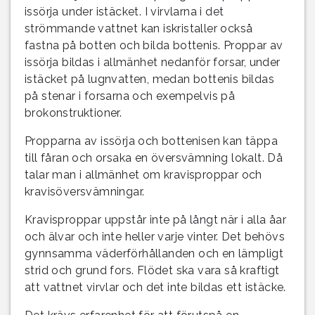
issörja under istäcket. I virvlarna i det
strömmande vattnet kan iskristaller också
fastna på botten och bilda bottenis. Proppar av
issörja bildas i allmänhet nedanför forsar, under
istäcket på lugnvatten, medan bottenis bildas
på stenar i forsarna och exempelvis på
brokonstruktioner.
Propparna av issörja och bottenisen kan täppa
till fåran och orsaka en översvämning lokalt. Då
talar man i allmänhet om kravisproppar och
kravisöversvämningar.
Kravisproppar uppstår inte på långt när i alla åar
och älvar och inte heller varje vinter. Det behövs
gynnsamma väderförhållanden och en lämpligt
strid och grund fors. Flödet ska vara så kraftigt
att vattnet virvlar och det inte bildas ett istäcke.