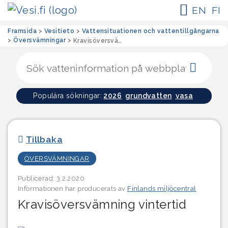
EN
FI
Framsida
>
Vesitieto
>
Vattensituationen och vattentillgångarna
>
Översvämningar
>
Kravisöversvämning vintertid
Sökk
Populära sökningar:
2026
grundvatten
vasa
Tillbaka
ÖVERSVÄMNINGAR
Publicerad: 3.2.2020
Informationen har producerats av
Finlands miljöcentral
Kravisöversvämning vintertid