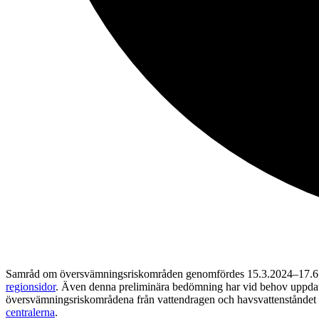
Samråd om översvämningsriskområden genomfördes 15.3.2024–17.6.2024
regionsidor
. Även denna preliminära bedömning har vid behov uppdat
översvämningsriskområdena från vattendragen och havsvattenståndet f
centralerna
.