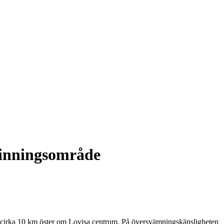
rinningsområde
n cirka 10 km öster om Lovisa centrum. På översvämningskänsligheten