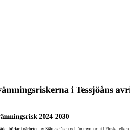
vämningsriskerna i Tessjöåns av
vämningsrisk 2024-2030
ådet börjar i närheten av Stängselåsen och ån mynnar ut i Finska vike