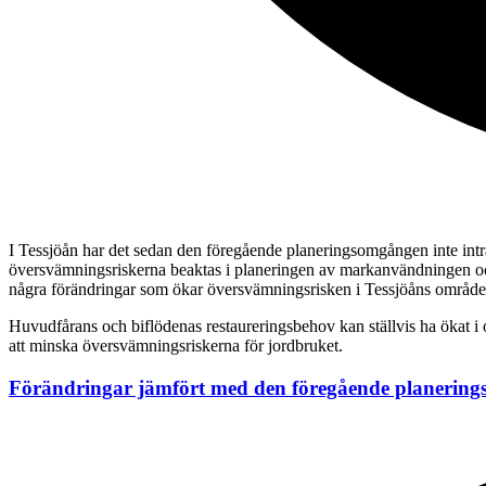
I Tessjöån har det sedan den föregående planeringsomgången inte intr
översvämningsriskerna beaktas i planeringen av markanvändningen och
några förändringar som ökar översvämningsrisken i Tessjöåns område
Huvudfårans och biflödenas restaureringsbehov kan ställvis ha ökat 
att minska översvämningsriskerna för jordbruket.
Förändringar jämfört med den föregående planering