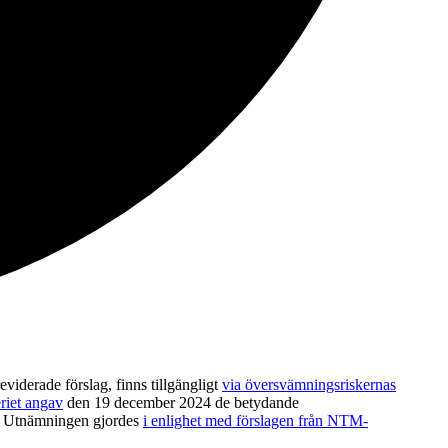
derade förslag, finns tillgängligt
via översvämningsriskernas
riet angav
den 19 december 2024 de betydande
n. Utnämningen gjordes
i enlighet med förslagen från NTM-