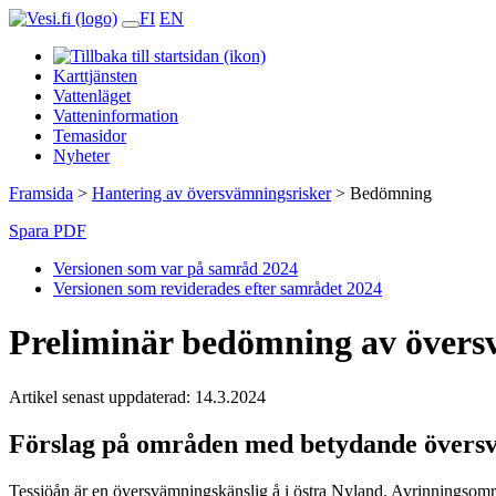
FI
EN
Karttjänsten
Vattenläget
Vatteninformation
Temasidor
Nyheter
Framsida
>
Hantering av översvämningsrisker
>
Bedömning
Spara PDF
Versionen som var på samråd 2024
Versionen som reviderades efter samrådet 2024
Preliminär bedömning av övers
Artikel senast uppdaterad: 14.3.2024
Förslag på områden med betydande övers
Tessjöån är en översvämningskänslig å i östra Nyland. Avrinningsomr