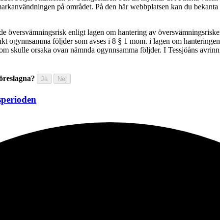
amt markanvändningen på området. På den här webbplatsen kan du bekanta
 översvämningsrisk enligt lagen om hantering av översvämningsrisker (
t ogynnsamma följder som avses i 8 § 1 mom. i lagen om hanteringen a
 som skulle orsaka ovan nämnda ogynnsamma följder. I Tessjöåns avrinn
föreslagna?
Ja
Nej
sperioden