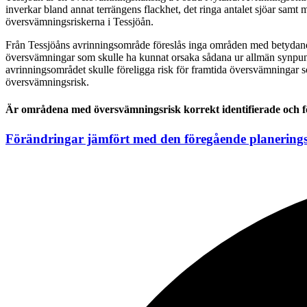
inverkar bland annat terrängens flackhet, det ringa antalet sjöar s
översvämningsriskerna i Tessjöån.
Från Tessjöåns avrinningsområde föreslås inga områden med betydande
översvämningar som skulle ha kunnat orsaka sådana ur allmän synpunk
avrinningsområdet skulle föreligga risk för framtida översvämningar
översvämningsrisk.
Är områdena med översvämningsrisk korrekt identifierade och 
Förändringar jämfört med den föregående planering