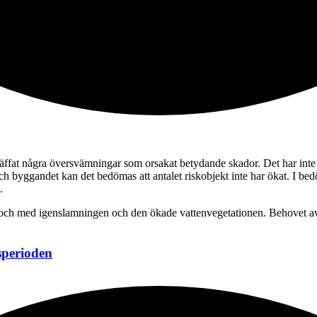
äffat några översvämningar som orsakat betydande skador. Det har inte 
 byggandet kan det bedömas att antalet riskobjekt inte har ökat. I be
.
i och med igenslamningen och den ökade vattenvegetationen. Behovet av
sperioden