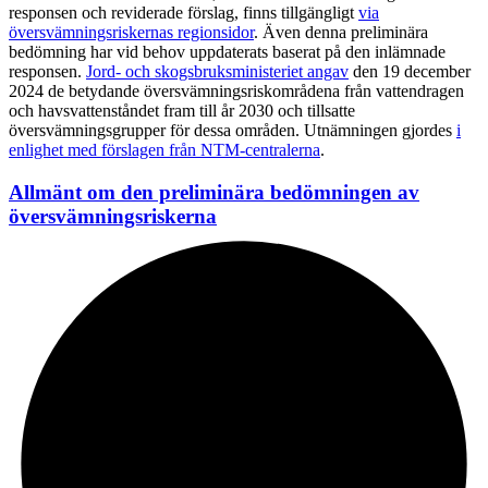
responsen och reviderade förslag, finns tillgängligt
via
översvämningsriskernas regionsidor
. Även denna preliminära
bedömning har vid behov uppdaterats baserat på den inlämnade
responsen.
Jord- och skogsbruksministeriet angav
den 19 december
2024 de betydande översvämningsriskområdena från vattendragen
och havsvattenståndet fram till år 2030 och tillsatte
översvämningsgrupper för dessa områden. Utnämningen gjordes
i
enlighet med förslagen från NTM-centralerna
.
Allmänt om den preliminära bedömningen av
översvämningsriskerna