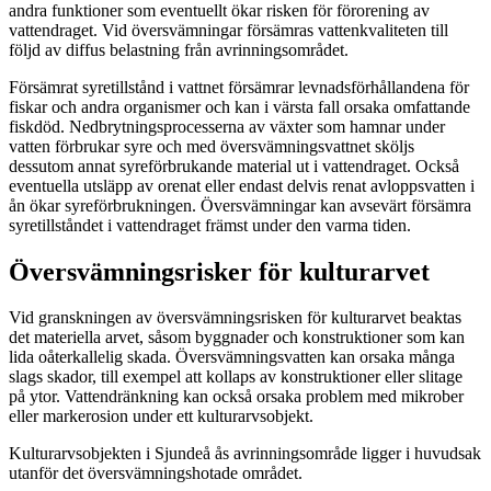
andra funktioner som eventuellt ökar risken för förorening av
vattendraget. Vid översvämningar försämras vattenkvaliteten till
följd av diffus belastning från avrinningsområdet.
Försämrat syretillstånd i vattnet försämrar levnadsförhållandena för
fiskar och andra organismer och kan i värsta fall orsaka omfattande
fiskdöd. Nedbrytningsprocesserna av växter som hamnar under
vatten förbrukar syre och med översvämningsvattnet sköljs
dessutom annat syreförbrukande material ut i vattendraget. Också
eventuella utsläpp av orenat eller endast delvis renat avloppsvatten i
ån ökar syreförbrukningen. Översvämningar kan avsevärt försämra
syretillståndet i vattendraget främst under den varma tiden.
Översvämningsrisker för kulturarvet
Vid granskningen av översvämningsrisken för kulturarvet beaktas
det materiella arvet, såsom byggnader och konstruktioner som kan
lida oåterkallelig skada. Översvämningsvatten kan orsaka många
slags skador, till exempel att kollaps av konstruktioner eller slitage
på ytor. Vattendränkning kan också orsaka problem med mikrober
eller markerosion under ett kulturarvsobjekt.
Kulturarvsobjekten i Sjundeå ås avrinningsområde ligger i huvudsak
utanför det översvämningshotade området.