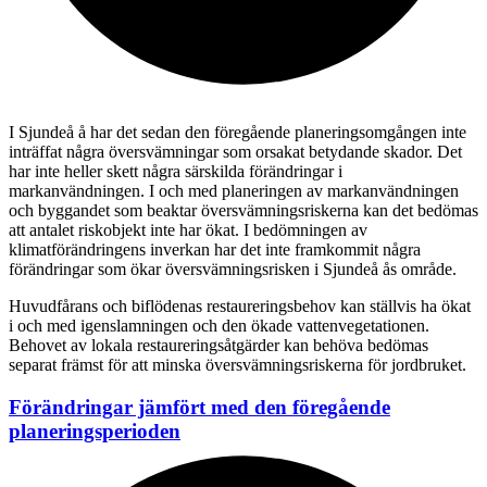
I Sjundeå å har det sedan den föregående planeringsomgången inte
inträffat några översvämningar som orsakat betydande skador. Det
har inte heller skett några särskilda förändringar i
markanvändningen. I och med planeringen av markanvändningen
och byggandet som beaktar översvämningsriskerna kan det bedömas
att antalet riskobjekt inte har ökat. I bedömningen av
klimatförändringens inverkan har det inte framkommit några
förändringar som ökar översvämningsrisken i Sjundeå ås område.
Huvudfårans och biflödenas restaureringsbehov kan ställvis ha ökat
i och med igenslamningen och den ökade vattenvegetationen.
Behovet av lokala restaureringsåtgärder kan behöva bedömas
separat främst för att minska översvämningsriskerna för jordbruket.
Förändringar jämfört med den föregående
planeringsperioden