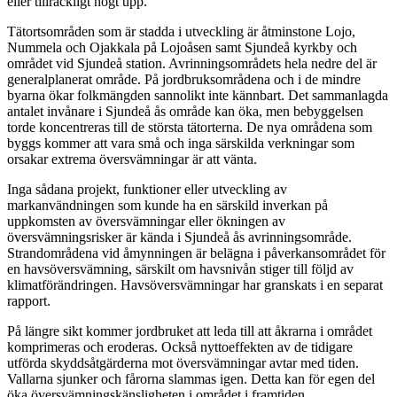
eller tillräckligt högt upp.
Tätortsområden som är stadda i utveckling är åtminstone Lojo,
Nummela och Ojakkala på Lojoåsen samt Sjundeå kyrkby och
området vid Sjundeå station. Avrinningsområdets hela nedre del är
generalplanerat område. På jordbruksområdena och i de mindre
byarna ökar folkmängden sannolikt inte kännbart. Det sammanlagda
antalet invånare i Sjundeå ås område kan öka, men bebyggelsen
torde koncentreras till de största tätorterna. De nya områdena som
byggs kommer att vara små och inga särskilda verkningar som
orsakar extrema översvämningar är att vänta.
Inga sådana projekt, funktioner eller utveckling av
markanvändningen som kunde ha en särskild inverkan på
uppkomsten av översvämningar eller ökningen av
översvämningsrisker är kända i Sjundeå ås avrinningsområde.
Strandområdena vid åmynningen är belägna i påverkansområdet för
en havsöversvämning, särskilt om havsnivån stiger till följd av
klimatförändringen. Havsöversvämningar har granskats i en separat
rapport.
På längre sikt kommer jordbruket att leda till att åkrarna i området
komprimeras och eroderas. Också nyttoeffekten av de tidigare
utförda skyddsåtgärderna mot översvämningar avtar med tiden.
Vallarna sjunker och fårorna slammas igen. Detta kan för egen del
öka översvämningskänsligheten i området i framtiden.