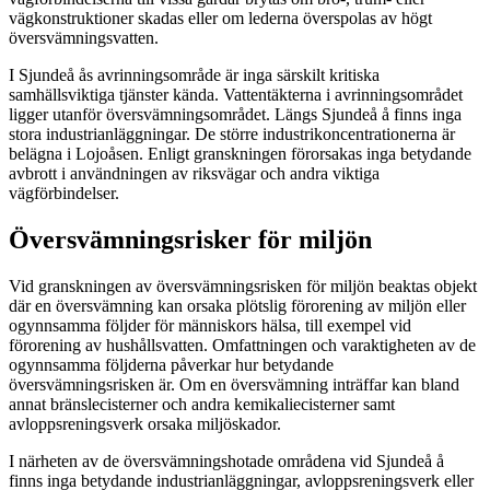
vägkonstruktioner skadas eller om lederna överspolas av högt
översvämningsvatten.
I Sjundeå ås avrinningsområde är inga särskilt kritiska
samhällsviktiga tjänster kända. Vattentäkterna i avrinningsområdet
ligger utanför översvämningsområdet. Längs Sjundeå å finns inga
stora industrianläggningar. De större industrikoncentrationerna är
belägna i Lojoåsen. Enligt granskningen förorsakas inga betydande
avbrott i användningen av riksvägar och andra viktiga
vägförbindelser.
Översvämningsrisker för miljön
Vid granskningen av översvämningsrisken för miljön beaktas objekt
där en översvämning kan orsaka plötslig förorening av miljön eller
ogynnsamma följder för människors hälsa, till exempel vid
förorening av hushållsvatten. Omfattningen och varaktigheten av de
ogynnsamma följderna påverkar hur betydande
översvämningsrisken är. Om en översvämning inträffar kan bland
annat bränslecisterner och andra kemikaliecisterner samt
avloppsreningsverk orsaka miljöskador.
I närheten av de översvämningshotade områdena vid Sjundeå å
finns inga betydande industrianläggningar, avloppsreningsverk eller