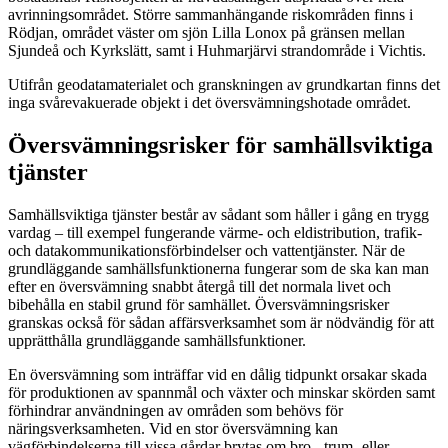
avrinningsområdet. Större sammanhängande riskområden finns i
Rödjan, området väster om sjön Lilla Lonox på gränsen mellan
Sjundeå och Kyrkslätt, samt i Huhmarjärvi strandområde i Vichtis.
Utifrån geodatamaterialet och granskningen av grundkartan finns det
inga svårevakuerade objekt i det översvämningshotade området.
Översvämningsrisker för samhällsviktiga
tjänster
Samhällsviktiga tjänster består av sådant som håller i gång en trygg
vardag – till exempel fungerande värme- och eldistribution, trafik-
och datakommunikationsförbindelser och vattentjänster. När de
grundläggande samhällsfunktionerna fungerar som de ska kan man
efter en översvämning snabbt återgå till det normala livet och
bibehålla en stabil grund för samhället. Översvämningsrisker
granskas också för sådan affärsverksamhet som är nödvändig för att
upprätthålla grundläggande samhällsfunktioner.
En översvämning som inträffar vid en dålig tidpunkt orsakar skada
för produktionen av spannmål och växter och minskar skörden samt
förhindrar användningen av områden som behövs för
näringsverksamheten. Vid en stor översvämning kan
vägförbindelserna till vissa gårdar brytas om bro-, trum- eller