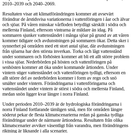
2010–2039 och 2040–2069.
Resultaten visar att klimatförändringen kommer att avsevärt
förändrar de årstidsvisa variationerna i vattenföringen i åar och älvar
och sjöar. På våren minskar vårfloden betydligt särskilt i södra och
mellersta Finland, eftersom vintrarna är mildare än idag. På
sommaren sjunker vattenståndet i många sjöar på grund av att våren
kommer tidigare och avdunstningen på sommaren ökar. Detta sker i
synnerhet på områden med ett stort antal sjöar, där avdunstningen
från sjöarna har den största inverkan. Torka och lågt vattenstånd
under sommaren och förhösten kommer att bli ett allt större problem
i vissa sjöar. Nederbörden på hösten och vattenföringen på
senhösten kommer att öka under kommande årtionden. Under
vintern stiger vattenståndet och vattenföringen tydligt, eftersom en
allt större del av nederbörden kommer i form av regn och snö
smälter under vintern. Förändringarna i vattenföringarna och
vattenståndet under vintern är störst i södra och mellersta Finland,
medan snön ligger kvar längre i norra Finland.
Under perioden 2010–2039 är de hydrologiska förändringarna i
norra Finland fortfarande tämligen små, men för områden längre
söderut pekar de flesta klimatscenarierna redan på ganska tydliga
förändringar under de närmaste årtiondena. Resultaten från olika
klimatscenarier avviker väsentligt från varandra, men förändringens
riktning är liknande i alla scenarier.