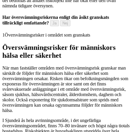
det bedömas att antalet riskobjekt inte har ökat efter den ovan
nämnda tidigare översynen.
Har översvämningsriskerna enligt din åsikt granskats
tillräckligt omfattande?
Ja
Nej
1
Översvämningsrisker i området som granskats
Översvämningsrisker för människors
hälsa eller säkerhet
När man fastställer områden med översvämningsrisk granskar man
särskilt de följder för människors hälsa eller säkerhet som
översvämningen orsakar. Risken ökar om befolkningsmängden som
exponeras för översvämningen är stor samt om det finns
svårevakuerade anläggningar i ett område med översvämningsrisk,
såsom sjukhus, hälsovårdscentraler, ålderdomshem, daghem och
skolor. Också exponering för sjukdomsalstrare som sprids med
översvämningen kan orsaka ogynnsamma följder för människors
hälsa.
I Sjundeå ås hela avrinningsområde, i det ungefärliga
översvämningsområdet, finns 70–80 invånare och högst några tiotals
bostadshus. Riskobjekten är huvudsakligen utspridda över hela