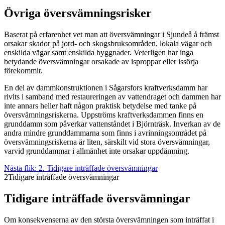
Övriga översvämningsrisker
Baserat på erfarenhet vet man att översvämningar i Sjundeå å främst
orsakar skador på jord- och skogsbruksområden, lokala vägar och
enskilda vägar samt enskilda byggnader. Veterligen har inga
betydande översvämningar orsakade av isproppar eller issörja
förekommit.
En del av dammkonstruktionen i Sågarsfors kraftverksdamm har
rivits i samband med restaureringen av vattendraget och dammen har
inte annars heller haft någon praktisk betydelse med tanke på
översvämningsriskerna. Uppströms kraftverksdammen finns en
grunddamm som påverkar vattenståndet i Björnträsk. Inverkan av de
andra mindre grunddammarna som finns i avrinningsområdet på
översvämningsriskerna är liten, särskilt vid stora översvämningar,
varvid grunddammar i allmänhet inte orsakar uppdämning.
Nästa flik:
2. Tidigare inträffade översvämningar
2
Tidigare inträffade översvämningar
Tidigare inträffade översvämningar
Om konsekvenserna av den största översvämningen som inträffat i