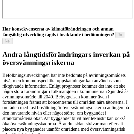
Har konsekvenserna av klimatförändringen och annan
långsiktig utveckling tagits i beaktande i bedömningen?
Ja
Nej
Andra långtidsförändringars inverkan på
översvämningsriskerna
Befolkningsutvecklingen har inte bedömts på avrinningsområdets
nivå, men kommunspecifika uppskattningar kan användas som
riktgivande information. Enligt prognoser kommer det inte att ske
några stora förändringar i folkmängden i kommunerna i Sjundeå ås
avrinningsområde till 2040. Bebyggelsen kommer även i
fortsättningen främst att koncentreras till områden nära tätorterna. I
områden med fast bosättning är översvämningsriskerna antingen på
den nuvarande nivån eller något större, om byggandet i
strandområdena ökar. Att byggandet blivit mer tekniskt kan också
öka översvämningsskadorna. Å andra sidan strävar man efter att
placera nya byggnader utanför områdena med översvämningsrisk