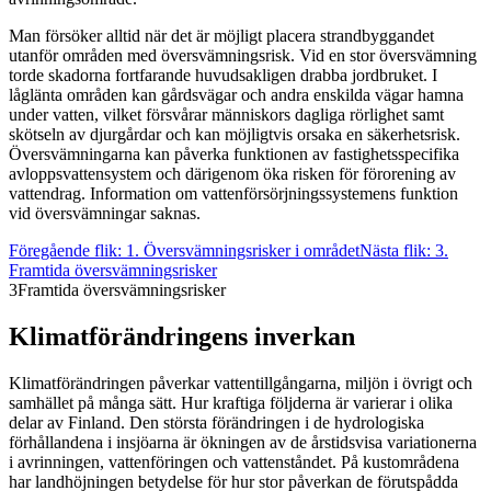
Man försöker alltid när det är möjligt placera strandbyggandet
utanför områden med översvämningsrisk. Vid en stor översvämning
torde skadorna fortfarande huvudsakligen drabba jordbruket. I
låglänta områden kan gårdsvägar och andra enskilda vägar hamna
under vatten, vilket försvårar människors dagliga rörlighet samt
skötseln av djurgårdar och kan möjligtvis orsaka en säkerhetsrisk.
Översvämningarna kan påverka funktionen av fastighetsspecifika
avloppsvattensystem och därigenom öka risken för förorening av
vattendrag. Information om vattenförsörjningssystemens funktion
vid översvämningar saknas.
Föregående flik:
1. Översvämningsrisker i området
Nästa flik:
3.
Framtida översvämningsrisker
3
Framtida översvämningsrisker
Klimatförändringens inverkan
Klimatförändringen påverkar vattentillgångarna, miljön i övrigt och
samhället på många sätt. Hur kraftiga följderna är varierar i olika
delar av Finland. Den största förändringen i de hydrologiska
förhållandena i insjöarna är ökningen av de årstidsvisa variationerna
i avrinningen, vattenföringen och vattenståndet. På kustområdena
har landhöjningen betydelse för hur stor påverkan de förutspådda