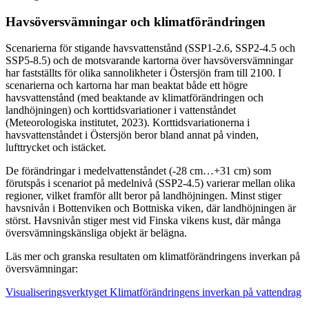
Havsöversvämningar och klimatförändringen
Scenarierna för stigande havsvattenstånd (SSP1-2.6, SSP2-4.5 och
SSP5-8.5) och de motsvarande kartorna över havsöversvämningar
har fastställts för olika sannolikheter i Östersjön fram till 2100. I
scenarierna och kartorna har man beaktat både ett högre
havsvattenstånd (med beaktande av klimatförändringen och
landhöjningen) och korttidsvariationer i vattenståndet
(Meteorologiska institutet, 2023). Korttidsvariationerna i
havsvattenståndet i Östersjön beror bland annat på vinden,
lufttrycket och istäcket.
De förändringar i medelvattenståndet (-28 cm…+31 cm) som
förutspås i scenariot på medelnivå (SSP2-4.5) varierar mellan olika
regioner, vilket framför allt beror på landhöjningen. Minst stiger
havsnivån i Bottenviken och Bottniska viken, där landhöjningen är
störst. Havsnivån stiger mest vid Finska vikens kust, där många
översvämningskänsliga objekt är belägna.
Läs mer och granska resultaten om klimatförändringens inverkan på
översvämningar:
Visualiseringsverktyget Klimatförändringens inverkan på vattendrag