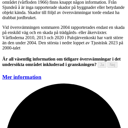
området (vårfloden 1966) finns knappt någon information. Från
Sjundeå å är inga rapporterade skador på byggnader eller betydande
objekt kända. Skador till följd av översvämningar torde endast ha
drabbat jordbruket.
Vid översvämningen sommaren 2004 rapporterades endast en skada
på enskild väg och en skada på trädgårds- eller åkerväxter.
Vårfloderna 2010, 2013 och 2020 i Palojärvenkoski har varit större
än den under 2004. Den största i nedre loppet av Tjusträsk 2023 på
2000-talet
Är all väsentlig information om tidigare översvämningar i det
undersökta området inkluderad i granskningen?
Ja
Nej
Mer information