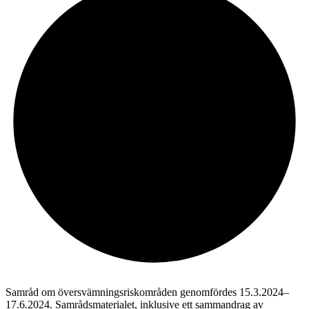
Samråd om översvämningsriskområden genomfördes 15.3.2024–
17.6.2024. Samrådsmaterialet, inklusive ett sammandrag av