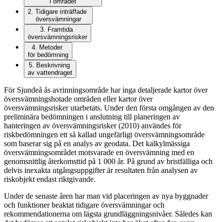
i området
2.
Tidigare inträffade
översvämningar
3.
Framtida
översvämningsrisker
4.
Metoder
för bedömning
5.
Beskrivning
av vattendraget
För Sjundeå ås avrinningsområde har inga detaljerade kartor över
översvämningshotade områden eller kartor över
översvämningsrisker utarbetats. Under den första omgången av den
preliminära bedömningen i anslutning till planeringen av
hanteringen av översvämningsrisker (2010) användes för
riskbedömningen ett så kallad ungefärligt översvämningsområde
som baserar sig på en analys av geodata. Det kalkylmässiga
översvämningsområdet motsvarade en översvämning med en
genomsnittlig återkomsttid på 1 000 år. På grund av bristfälliga och
delvis inexakta utgångsuppgifter är resultaten från analysen av
riskobjekt endast riktgivande.
Under de senaste åren har man vid placeringen av nya byggnader
och funktioner beaktat tidigare översvämningar och
rekommendationerna om lägsta grundläggningsnivåer. Således kan