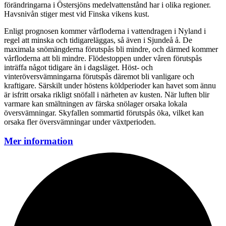
förändringarna i Östersjöns medelvattenstånd har i olika regioner.
Havsnivån stiger mest vid Finska vikens kust.
Enligt prognosen kommer vårfloderna i vattendragen i Nyland i
regel att minska och tidigareläggas, så även i Sjundeå å. De
maximala snömängderna förutspås bli mindre, och därmed kommer
vårfloderna att bli mindre. Flödestoppen under våren förutspås
inträffa något tidigare än i dagsläget. Höst- och
vinteröversvämningarna förutspås däremot bli vanligare och
kraftigare. Särskilt under höstens köldperioder kan havet som ännu
är isfritt orsaka rikligt snöfall i närheten av kusten. När luften blir
varmare kan smältningen av färska snölager orsaka lokala
översvämningar. Skyfallen sommartid förutspås öka, vilket kan
orsaka fler översvämningar under växtperioden.
Mer information