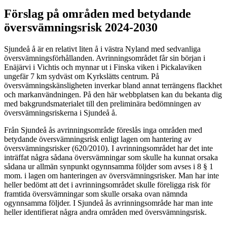
Förslag på områden med betydande
översvämningsrisk 2024-2030
Sjundeå å är en relativt liten å i västra Nyland med sedvanliga
översvämningsförhållanden. Avrinningsområdet får sin början i
Enäjärvi i Vichtis och mynnar ut i Finska viken i Pickalaviken
ungefär 7 km sydväst om Kyrkslätts centrum. På
översvämningskänsligheten inverkar bland annat terrängens flackhet
och markanvändningen. På den här webbplatsen kan du bekanta dig
med bakgrundsmaterialet till den preliminära bedömningen av
översvämningsriskerna i Sjundeå å.
Från Sjundeå ås avrinningsområde föreslås inga områden med
betydande översvämningsrisk enligt lagen om hantering av
översvämningsrisker (620/2010). I avrinningsområdet har det inte
inträffat några sådana översvämningar som skulle ha kunnat orsaka
sådana ur allmän synpunkt ogynnsamma följder som avses i 8 § 1
mom. i lagen om hanteringen av översvämningsrisker. Man har inte
heller bedömt att det i avrinningsområdet skulle föreligga risk för
framtida översvämningar som skulle orsaka ovan nämnda
ogynnsamma följder. I Sjundeå ås avrinningsområde har man inte
heller identifierat några andra områden med översvämningsrisk.