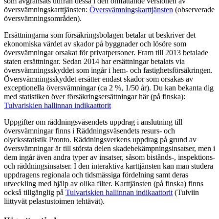
som avgränsats utifrån dessa i den omfattande versionen av
översvämningskarttjänsten:
Översvämningskarttjänsten
(observerade
översvämningsområden).
Ersättningarna som försäkringsbolagen betalar ut beskriver det
ekonomiska värdet av skador på byggnader och lösöre som
översvämningar orsakat för privatpersoner. Fram till 2013 betalade
staten ersättningar. Sedan 2014 har ersättningar betalats via
översvämningsskyddet som ingår i hem- och fastighetsförsäkringen.
Översvämningsskyddet ersätter endast skador som orsakas av
exceptionella översvämningar (ca 2 %, 1/50 år). Du kan bekanta dig
med statistiken över försäkringsersättningar här (på finska):
Tulvariskien hallinnan indikaattorit
Uppgifter om räddningsväsendets uppdrag i anslutning till
översvämningar finns i Räddningsväsendets resurs- och
olycksstatistik Pronto. Räddningsverkens uppdrag på grund av
översvämningar är till största delen skadebekämpningsinsatser, men i
dem ingår även andra typer av insatser, såsom bistånds-, inspektions-
och räddningsinsatser. I den interaktiva karttjänsten kan man studera
uppdragens regionala och tidsmässiga fördelning samt deras
utveckling med hjälp av olika filter. Karttjänsten (på finska) finns
också tillgänglig på
Tulvariskien hallinnan indikaattorit
(Tulviin
liittyvät pelastustoimen tehtävät).