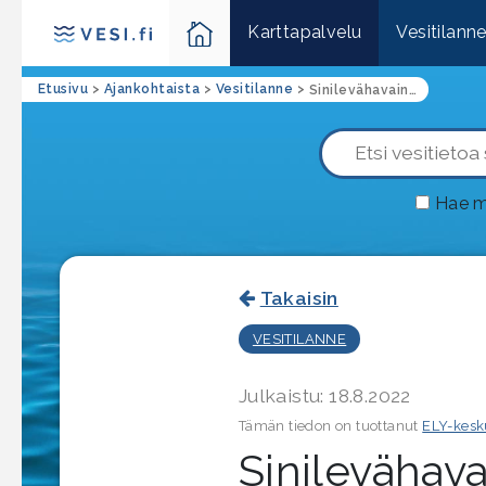
Karttapalvelu
Vesitilann
Etusivu
>
Ajankohtaista
>
Vesitilanne
>
Sinilevähavaintoja ajankohtaan nähden normaali määrä Pirkanmaalla
Hae m
Takaisin
VESITILANNE
Julkaistu: 18.8.2022
Tämän tiedon on tuottanut
ELY-kesk
Sinilevähava