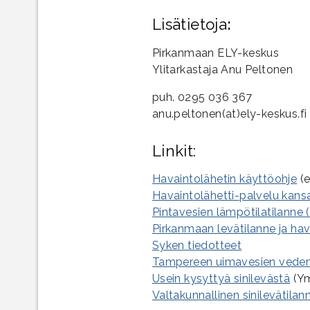
Lisätietoja
:
Pirkanmaan ELY-keskus
Ylitarkastaja Anu Peltonen
puh. 0295 036 367
anu.peltonen(at)ely-keskus.fi
Linkit:
Havaintolähetin käyttöohje
(e
Havaintolähetti-palvelu kansa
Pintavesien lämpötilatilanne (
Pirkanmaan levätilanne ja ha
Syken tiedotteet
Tampereen uimavesien veden
Usein kysyttyä sinilevästä
(Ym
Valtakunnallinen sinilevätilan