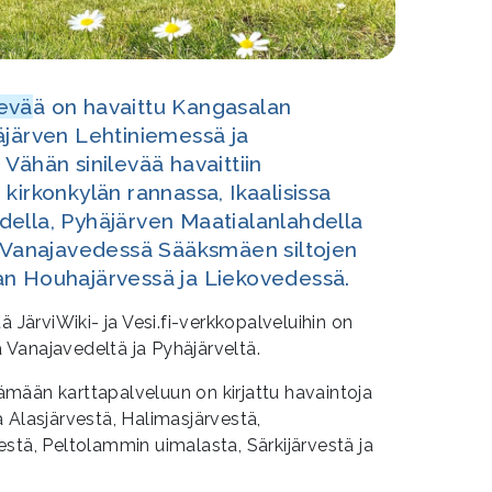
levä
ä on havaittu Kangasalan
äjärven Lehtiniemessä ja
Vähän sinilevää havaittiin
kirkonkylän rannassa, Ikaalisissa
ella, Pyhäjärven Maatialanlahdella
a Vanajavedessä Sääksmäen siltojen
an Houhajärvessä ja Liekovedessä.
ä JärviWiki- ja Vesi.fi-verkkopalveluihin on
na Vanajavedeltä ja Pyhäjärveltä.
mään karttapalveluun on kirjattu havaintoja
 Alasjärvestä, Halimasjärvestä,
stä, Peltolammin uimalasta, Särkijärvestä ja