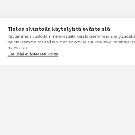
Tietoa sivustolla käytetyistä evästeistä
Käytämme sivustollamme evästeitä kerätäksemme ja analysoidakse
tarjotaksemme sosiaalisen median ominaisuuksia sekä parantaaks
mainoksia.
Lue lisää evästeasetuksista
VESI.fi
Vesi.fi on vesiaiheisen tutkitun tiedon lähde, joka
palvelee sekä kansalaisia että eri alojen asiantuntijoita
Tietosisällön sivustolle tuottavat Suomen
ympäristökeskus, Lupa- ja valvontavirasto,
Elinvoimakeskukset, Ilmatieteen laitos ja Tulvakeskus