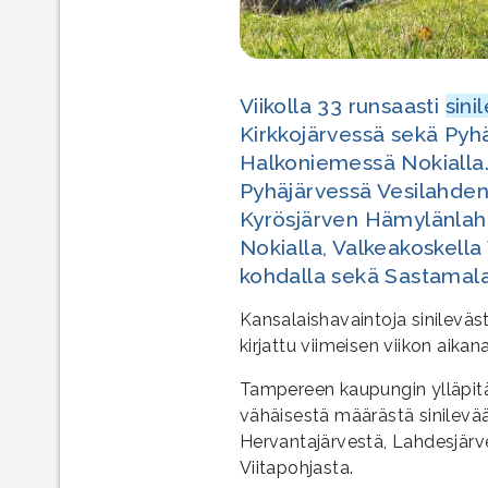
Viikolla 33 runsaasti
sini
Kirkkojärvessä sekä Pyh
Halkoniemessä Nokialla. 
Pyhäjärvessä Vesilahden 
Kyrösjärven Hämylänlahd
Nokialla, Valkeakoskell
kohdalla sekä Sastamal
Kansalaishavaintoja sinileväst
kirjattu viimeisen viikon aika
Tampereen kaupungin ylläpitä
vähäisestä määrästä sinilevää
Hervantajärvestä, Lahdesjärve
Viitapohjasta.