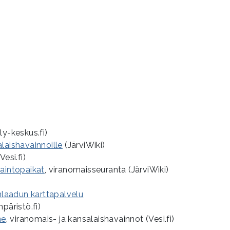
ly-keskus.fi)
laishavainnoille
(JärviWiki)
Vesi.fi)
vaintopaikat
, viranomaisseuranta (JärviWiki)
laadun karttapalvelu
päristö.fi)
ne
, viranomais- ja kansalaishavainnot (Vesi.fi)