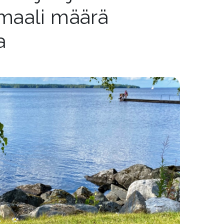
maali määrä
a