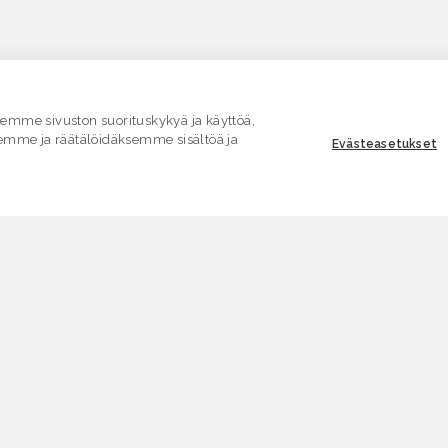
mme sivuston suorituskykyä ja käyttöä,
emme ja räätälöidäksemme sisältöä ja
Evästeasetukset
ASIAKASPALVELU
E
Yhteydenottolomake
K
.
SÄHKÖPOSTI
V
asiakaspalvelu.ymparisto@lvv.fi
V
PUHELIN