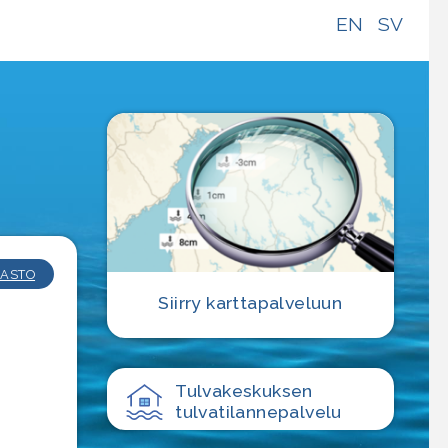
EN
SV
e
ASTO
Siirry karttapalveluun
Tulvakeskuksen
tulvatilanne­palvelu