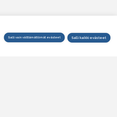
Salli vain välttämättömät evästeet
Salli kaikki evästeet
tusivu
arttapalvelu
esitilanne
esitieto