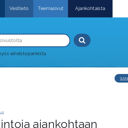
e
Vesitieto
Teemasivut
Ajankohtaista
Haku-painik
yös aineistopankista
SAN
us
intoja ajankohtaan