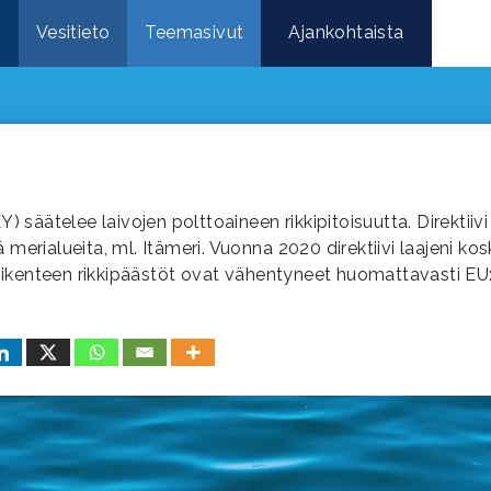
e
Vesitieto
Teemasivut
Ajankohtaista
Y) säätelee laivojen polttoaineen rikkipitoisuutta. Direktiivi 
ä merialueita, ml. Itämeri. Vuonna 2020 direktiivi laajeni k
valiikenteen rikkipäästöt ovat vähentyneet huomattavasti EU