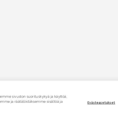
mme sivuston suorituskykyä ja käyttöä,
emme ja räätälöidäksemme sisältöä ja
Evästeasetukset