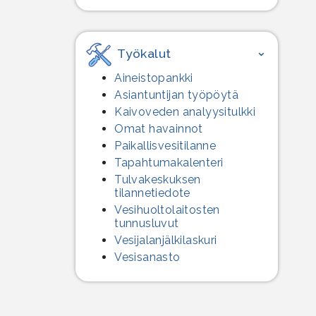
Työkalut
Aineistopankki
Asiantuntijan työpöytä
Kaivoveden analyysitulkki
Omat havainnot
Paikallisvesitilanne
Tapahtumakalenteri
Tulvakeskuksen
tilannetiedote
Vesihuolto­laitosten
tunnusluvut
Vesijalanjälki­laskuri
Vesisanasto