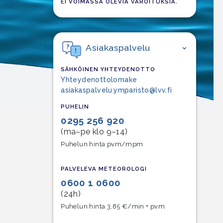
EI VOIMASSA OLEVIA VAROITUKSIA.
Asiakaspalvelu
SÄHKÖINEN YHTEYDENOTTO
Yhteydenottolomake
asiakaspalvelu.ymparisto@lvv.fi
PUHELIN
0295 256 920
(ma–pe klo 9–14)
Puhelun hinta pvm/mpm
PALVELEVA METEOROLOGI
0600 1 0600
(24h)
Puhelun hinta 3,85 €/min + pvm