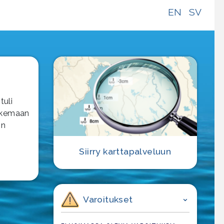
EN
SV
tuli
oskemaan
:n
Siirry karttapalveluun
Varoitukset