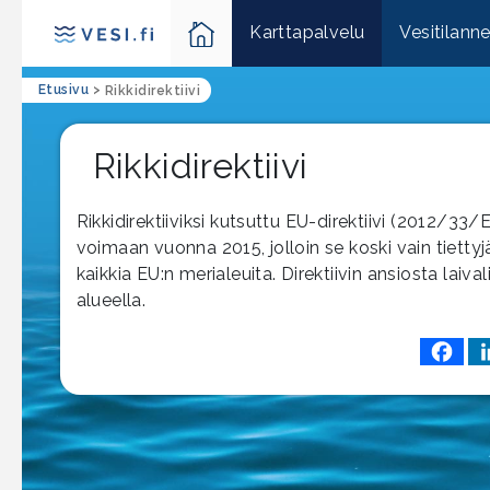
Karttapalvelu
Vesitilann
Etusivu
>
Rikkidirektiivi
Rikkidirektiivi
Rikkidirektiiviksi kutsuttu EU-direktiivi (2012/33/E
voimaan vuonna 2015, jolloin se koski vain tiettyj
kaikkia EU:n merialeuita. Direktiivin ansiosta lai
alueella.