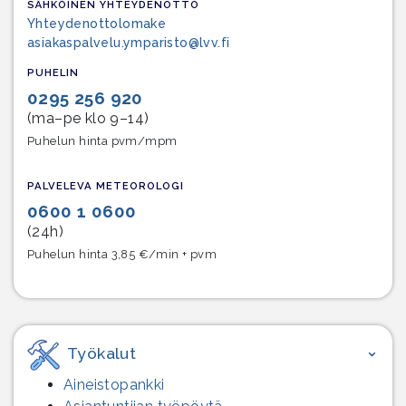
SÄHKÖINEN YHTEYDENOTTO
Yhteydenottolomake
asiakaspalvelu.ymparisto@lvv.fi
PUHELIN
0295 256 920
(ma–pe klo 9–14)
Puhelun hinta pvm/mpm
PALVELEVA METEOROLOGI
0600 1 0600
(24h)
Puhelun hinta 3,85 €/min + pvm
Työkalut
Aineistopankki