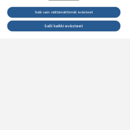
Salli vain välttämättömät evästeet
Salli kaikki evästeet
VESI.fi
Vesi.fi on vesiaiheisen tutkitun tiedon lähde, joka
palvelee sekä kansalaisia että eri alojen
asiantuntijoita. Tietosisällön sivustolle tuottavat
Suomen ympäristökeskus, Lupa- ja valvontavirasto,
Elinvoimakeskukset, Ilmatieteen laitos ja Tulvakeskus
yhteistyössä vesialan asiantuntijaorganisaatioiden
kanssa.
ASIAKASPALVELU
Yhteydenottolomake