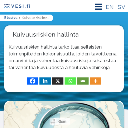
EN
SV
Etusivu
>
Kuivuusriskien hallinta
Kuivuusriskien hallinta
Kuivuusriskien hallinta tarkoittaa sellaisten
toimenpiteiden kokonaisuutta, joiden tavoitteena
on arvioida ja vähentää kuivuusriskejä sekä estää
tai vähentää kuivuudesta aiheutuvia vahinkoja.