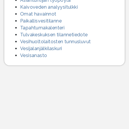
Asiantuntijan työpöytä
Kaivoveden analyysitulkki
Omat havainnot
Paikallisvesitilanne
Tapahtumakalenteri
Tulvakeskuksen tilannetiedote
Vesihuolto­laitosten tunnusluvut
Vesijalanjälki­laskuri
Vesisanasto