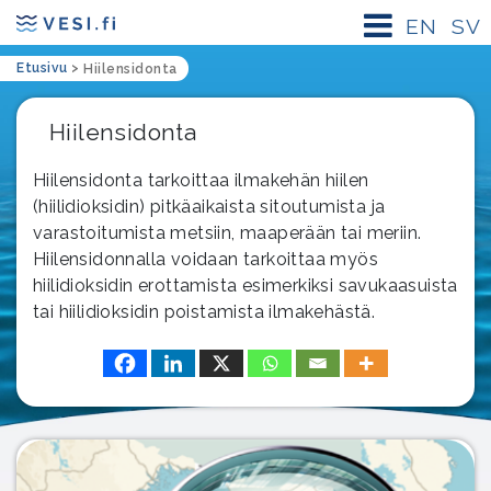
EN
SV
Etusivu
>
Hiilensidonta
Hiilensidonta
Hiilensidonta tarkoittaa ilmakehän hiilen
(hiilidioksidin) pitkäaikaista sitoutumista ja
varastoitumista metsiin, maaperään tai meriin.
Hiilensidonnalla voidaan tarkoittaa myös
hiilidioksidin erottamista esimerkiksi savukaasuista
tai hiilidioksidin poistamista ilmakehästä.