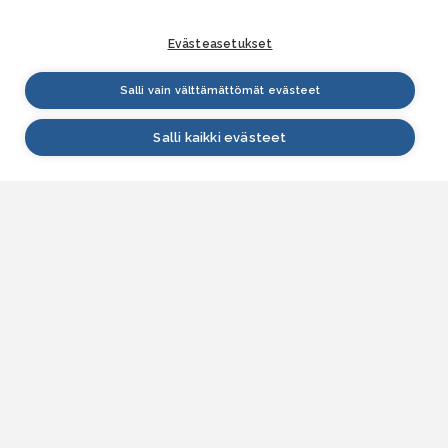
Evästeasetukset
Salli vain välttämättömät evästeet
Salli kaikki evästeet
VESI.fi
Vesi.fi on vesiaiheisen tutkitun tiedon lähde, joka
palvelee sekä kansalaisia että eri alojen
asiantuntijoita. Tietosisällön sivustolle tuottavat
Suomen ympäristökeskus, Lupa- ja valvontavirasto,
Elinvoimakeskukset, Ilmatieteen laitos ja Tulvakeskus
yhteistyössä vesialan asiantuntijaorganisaatioiden
kanssa.