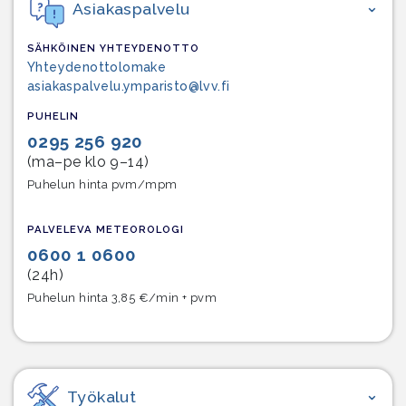
Asiakaspalvelu
SÄHKÖINEN YHTEYDENOTTO
Yhteydenottolomake
asiakaspalvelu.ymparisto@lvv.fi
PUHELIN
0295 256 920
(ma–pe klo 9–14)
Puhelun hinta pvm/mpm
PALVELEVA METEOROLOGI
0600 1 0600
(24h)
Puhelun hinta 3,85 €/min + pvm
Työkalut