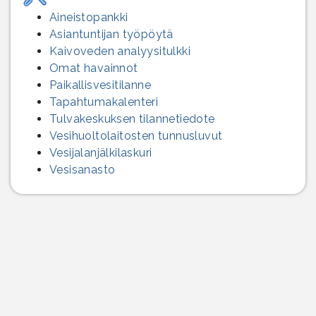
Aineistopankki
Asiantuntijan työpöytä
Kaivoveden analyysitulkki
Omat havainnot
Paikallisvesitilanne
Tapahtumakalenteri
Tulvakeskuksen tilannetiedote
Vesihuolto­laitosten tunnusluvut
Vesijalanjälki­laskuri
Vesisanasto