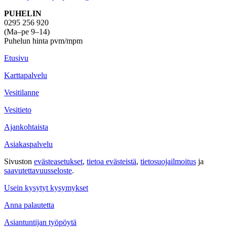
PUHELIN
0295 256 920
(Ma–pe 9–14)
Puhelun hinta pvm/mpm
Etusivu
Karttapalvelu
Vesitilanne
Vesitieto
Ajankohtaista
Asiakaspalvelu
Sivuston
evästeasetukset
,
tietoa evästeistä
,
tietosuojailmoitus
ja
saavutettavuus­seloste
.
Usein kysytyt kysymykset
Anna palautetta
Asiantuntijan työpöytä