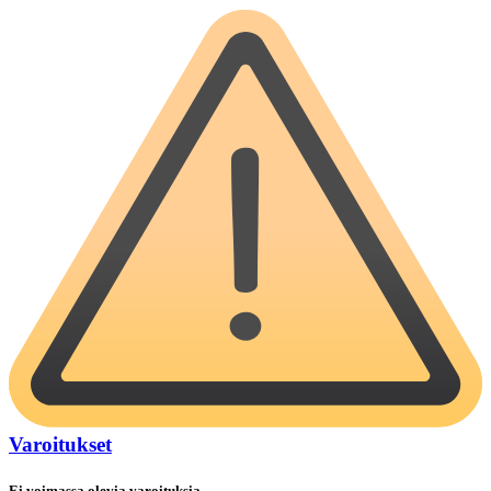
Varoitukset
Ei voimassa olevia varoituksia.