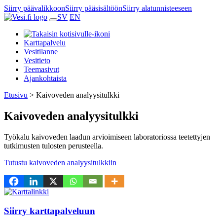
Siirry päävalikkoon
Siirry pääsisältöön
Siirry alatunnisteeseen
SV
EN
Karttapalvelu
Vesitilanne
Vesitieto
Teemasivut
Ajankohtaista
Etusivu
>
Kaivoveden analyysitulkki
Kaivoveden analyysitulkki
Työkalu kaivoveden laadun arvioimiseen laboratoriossa teetettyjen
tutkimusten tulosten perusteella.
Tutustu kaivoveden analyysitulkkiin
Siirry karttapalveluun