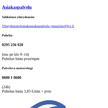
Asiakaspalvelu
Sähköinen yhteydenotto
Yhteydenottolomake
asiakaspalvelu.ymparisto@lvv.fi
Puhelin
0295 256 920
(ma–pe klo 9–14)
Puhelun hinta pvm/mpm
Palveleva meteorologi
0600 1 0600
(24h)
Puhelun hinta 3,85 €/min + pvm