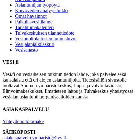
Asiantuntijan työpöytä
Kaivoveden analyysitulkki
Omat havainnot
Paikallisvesitilanne
Tapahtumakalenteri
Tulvakeskuksen tilannetiedote
Vesihuolto­laitosten tunnusluvut
Vesijalanjälki­laskuri
Vesisanasto
VESI.fi
Vesi.fi on vesiaiheisen tutkitun tiedon lähde, joka palvelee sekä
kansalaisia että eri alojen asiantuntijoita. Tietosisällön sivustolle
tuottavat Suomen ympäristökeskus, Lupa- ja valvontavirasto,
Elinvoimakeskukset, Ilmatieteen laitos ja Tulvakeskus yhteistyössä
vesialan asiantuntijaorganisaatioiden kanssa.
ASIAKASPALVELU
Yhteydenottolomake
SÄHKÖPOSTI
asiakaspalvelu.ymparisto@lvv.fi