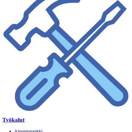
Työkalut
Aineistopankki