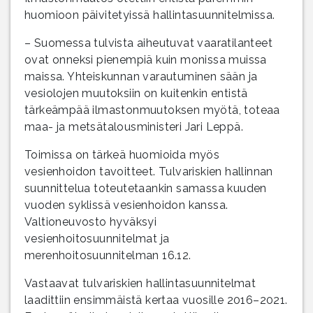
huomioon päivitetyissä hallintasuunnitelmissa.
– Suomessa tulvista aiheutuvat vaaratilanteet
ovat onneksi pienempiä kuin monissa muissa
maissa. Yhteiskunnan varautuminen sään ja
vesiolojen muutoksiin on kuitenkin entistä
tärkeämpää ilmastonmuutoksen myötä, toteaa
maa- ja metsätalousministeri Jari Leppä.
Toimissa on tärkeä huomioida myös
vesienhoidon tavoitteet. Tulvariskien hallinnan
suunnittelua toteutetaankin samassa kuuden
vuoden syklissä vesienhoidon kanssa.
Valtioneuvosto hyväksyi
vesienhoitosuunnitelmat ja
merenhoitosuunnitelman 16.12.
Vastaavat tulvariskien hallintasuunnitelmat
laadittiin ensimmäistä kertaa vuosille 2016–2021.