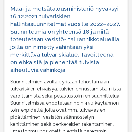
Maa- ja metsätalousministeriö hyväksyi
16.12.2021 tulvariskien
hallintasuunnitelmat vuosille 2022–2027.
Suunnitelmia on yhteensä 18 ja niitä
toteutetaan vesistö- tai rannikkoalueilla,
joilla on nimetty vähintään yksi
merkittävä tulvariskialue. Tavoitteena
on ehkäistä ja pienentää tulvista
aiheutuvia vahinkoja.
Suunnitelmien avulla pyritään tehostamaan
tulvariskien ehkäisyä, tulvien ennustamista, niistä
varoittamista sekä pelastustoimien suunnittelua.
Suunnitelmissa ehdotetaan noin 450 käytännön
toimenpidettä, joita ovat mm. tulvavesien
pidättäminen, vesistön säännöstelyn
kehittäminen sekä penkereiden rakentaminen.
Ilmastonmuutos otettiin entistä paremmin