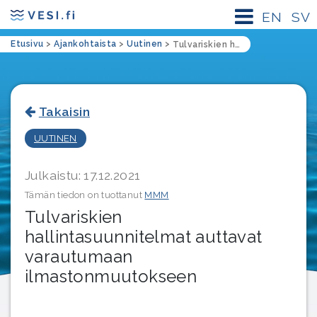
EN
SV
Etusivu
>
Ajankohtaista
>
Uutinen
>
Tulvariskien hallintasuunnitelmat auttavat varautumaan ilmastonmuutokseen
Takaisin
UUTINEN
Julkaistu: 17.12.2021
Tämän tiedon on tuottanut
MMM
Tulvariskien
hallintasuunnitelmat auttavat
varautumaan
ilmastonmuutokseen