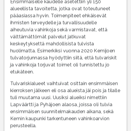
Ensimmäiselle kaudelle asetettiin yli 150
alueellista tavoitetta, jotka ovat toteutuneet
pääasiassa hyvin. Toimenpiteet ehkäisevät
ihmisten terveydelle ja turvallisuudelle
aiheutuvia vahinkoja sekä varmistavat, että
välttämättömät palvelut jatkuvat
keskeytyksettä mahdollisista tulvista
huolimatta. Esimerkiksi vuonna 2020 Kemijoen
tulvatorjunnassa hyödyttiin siitä, että tulvariskit
ja vahinkoja torjuvat toimet oli tunnistettu jo
etukäteen.
Tulvariskialueet vaihtuivat osittain ensimmäisen
kierroksen jälkeen eli osa alueista jäi pois ja tilalle
tuli muutama uusi. Uusiksi alueiksi nimettiin
Lapväärtti ja Pyhäjoen alaosa, joissa oli tulvia
ensimmäisen suunnitelmakauden aikana, sekä
Kemin kaupunki tarkentuneen vahinkoarvion
perusteella.