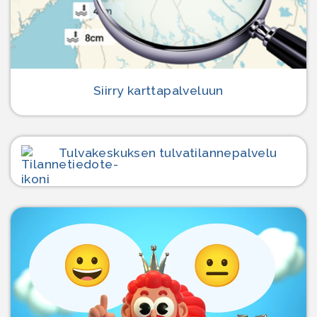
Siirry karttapalveluun
Tulvakeskuksen tulvatilanne­palvelu