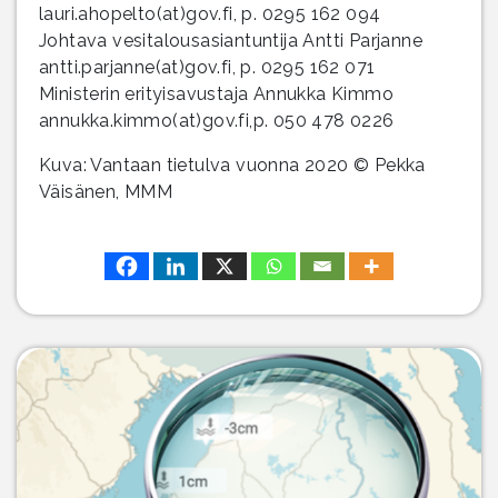
lauri.ahopelto(at)gov.fi, p. 0295 162 094
Johtava vesitalousasiantuntija Antti Parjanne
antti.parjanne(at)gov.fi, p. 0295 162 071
Ministerin erityisavustaja Annukka Kimmo
annukka.kimmo(at)gov.fi,p. 050 478 0226
Kuva: Vantaan tietulva vuonna 2020 © Pekka
Väisänen, MMM