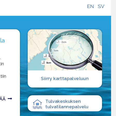
EN
SV
la
.
kin
tiin
Siirry karttapalveluun
SÄÄ
Tulvakeskuksen
tulvatilanne­palvelu