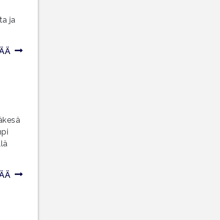
ta ja
SÄÄ
väkesä
mpi
llä
SÄÄ