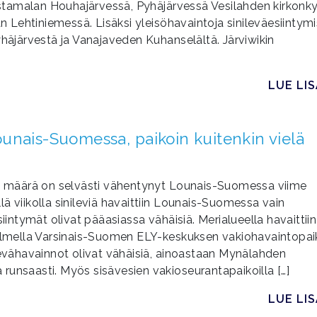
stamalan Houhajärvessä, Pyhäjärvessä Vesilahden kirkonk
Lehtiniemessä. Lisäksi yleisöhavaintoja sinileväesiintymi
yhäjärvestä ja Vanajaveden Kuhanselältä. Järviwikin
LUE LI
unais-Suomessa, paikoin kuitenkin vielä
 määrä on selvästi vähentynyt Lounais-Suomessa viime
ällä viikolla sinileviä havaittiin Lounais-Suomessa vain
iintymät olivat pääasiassa vähäisiä. Merialueella havaittiin
kolmella Varsinais-Suomen ELY-keskuksen vakiohavaintopai
 levähavainnot olivat vähäisiä, ainoastaan Mynälahden
ta runsaasti. Myös sisävesien vakioseurantapaikoilla […]
LUE LI