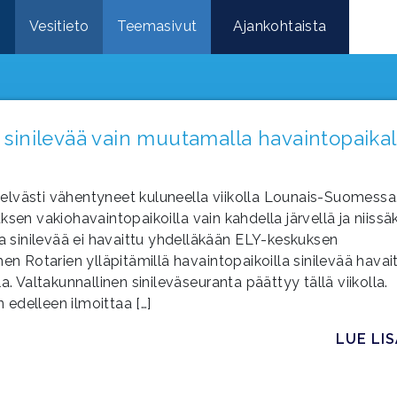
e
Vesitieto
Teemasivut
Ajankohtaista
a sinilevää vain muutamalla havaintopaikal
elvästi vähentyneet kuluneella viikolla Lounais-Suomessa
sen vakiohavaintopaikoilla vain kahdella järvellä ja niissä
la sinilevää ei havaittu yhdelläkään ELY-keskuksen
en Rotarien ylläpitämillä havaintopaikoilla sinilevää havait
Valtakunnallinen sinileväseuranta päättyy tällä viikolla.
edelleen ilmoittaa […]
LUE LI