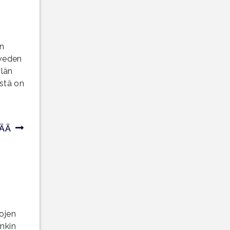
in
sveden
ylän
stä on
SÄÄ
a
kojen
enkin