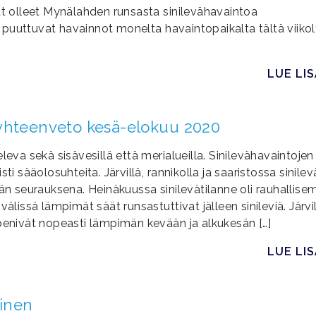
vat olleet Mynälahden runsasta sinilevähavaintoa
puuttuvat havainnot monelta havaintopaikalta tältä viikol
LUE LI
 yhteenveto kesä-elokuu 2020
leva sekä sisävesillä että merialueilla. Sinilevähavaintojen
ti sääolosuhteita. Järvillä, rannikolla ja saaristossa sinile
 seurauksena. Heinäkuussa sinilevätilanne oli rauhallise
älissä lämpimät säät runsastuttivat jälleen sinileviä. Järvi
mpenivät nopeasti lämpimän kevään ja alkukesän […]
LUE LI
linen