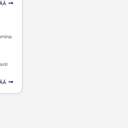
SÄÄ
omina.
uusi
SÄÄ