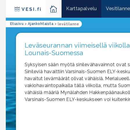
Karttapalvelu
Vesitilann
Etusivu
>
Ajankohtaista
>
levätilanne
Leväseurannan viimeisellä viikoll
Lounais-Suomessa
Syksyisen sään myötä sinilevähavainnot ovat s
Sinileviä havaittiin Varsinais-Suomen ELY-keskuk
havaitut levämäärät olivat vähäisiä. Merialueel
vakiohavaintopaikalla tällä viikolla, mutta Suom
vähäisiä määriä Mynälahden Hakkenpäänaukolla. 
Varsinais-Suomen ELY-keskukseen voi kuitenkin 