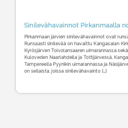
Sinilevähavainnot Pirkanmaalla n
Pirkanmaan järvien sinilevähavainnot ovat runs
Runsaasti sinilevää on havaittu Kangasalan Kirkk
Kyrösjärven Toivolansaaren uimarannassa sekä 
Kuloveden Naarlahdella ja Tottijärvessä, Kanga
Tampereella Pyynikin uimarannassa ja Näsijärv
on sellaista, joissa sinilevähavainto […]