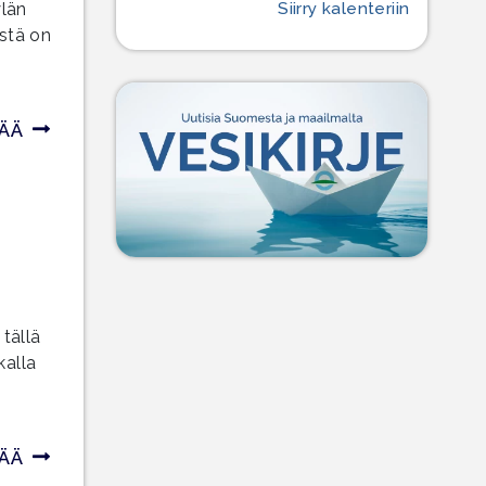
ylän
Siirry kalenteriin
stä on
SÄÄ
 tällä
kalla
SÄÄ