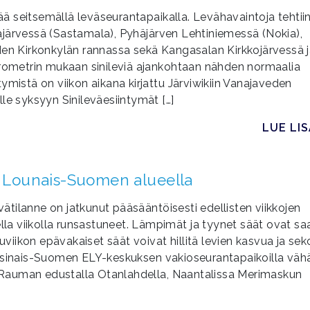
vää seitsemällä leväseurantapaikalla. Levähavaintoja tehtii
ajärvessä (Sastamala), Pyhäjärven Lehtiniemessä (Nokia),
den Kirkonkylän rannassa sekä Kangasalan Kirkkojärvessä 
arometrin mukaan sinileviä ajankohtaan nähden normaalia
ymistä on viikon aikana kirjattu Järviwikiin Vanajaveden
le syksyyn Sinileväesiintymät […]
LUE LI
ta Lounais-Suomen alueella
tilanne on jatkunut pääsääntöisesti edellisten viikkojen
ella viikolla runsastuneet. Lämpimät ja tyynet säät ovat s
iikon epävakaiset säät voivat hillitä levien kasvua ja sek
arsinais-Suomen ELY-keskuksen vakioseurantapaikoilla vähä
tu Rauman edustalla Otanlahdella, Naantalissa Merimaskun