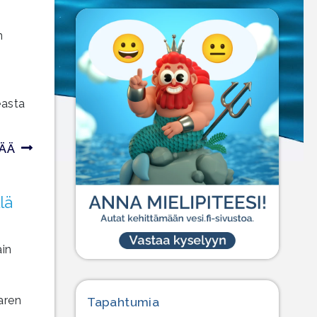
n
easta
SÄÄ
lä
ain
aren
Tapahtumia