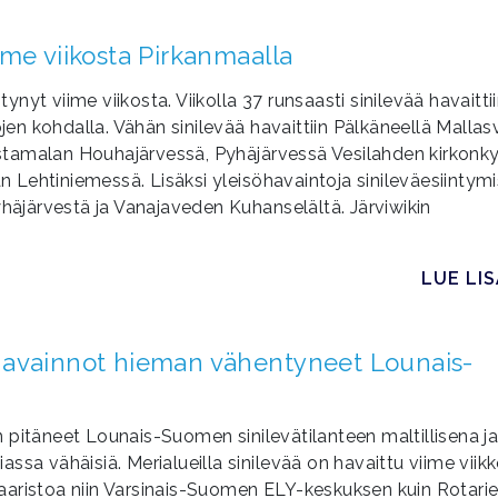
me viikosta Pirkanmaalla
yt viime viikosta. Viikolla 37 runsaasti sinilevää havaitti
en kohdalla. Vähän sinilevää havaittiin Pälkäneellä Malla
stamalan Houhajärvessä, Pyhäjärvessä Vesilahden kirkonk
Lehtiniemessä. Lisäksi yleisöhavaintoja sinileväesiintymi
yhäjärvestä ja Vanajaveden Kuhanselältä. Järviwikin
LUE LI
havainnot hieman vähentyneet Lounais-
 pitäneet Lounais-Suomen sinilevätilanteen maltillisena j
ssa vähäisiä. Merialueilla sinilevää on havaittu viime viik
lisaaristoa niin Varsinais-Suomen ELY-keskuksen kuin Rotari