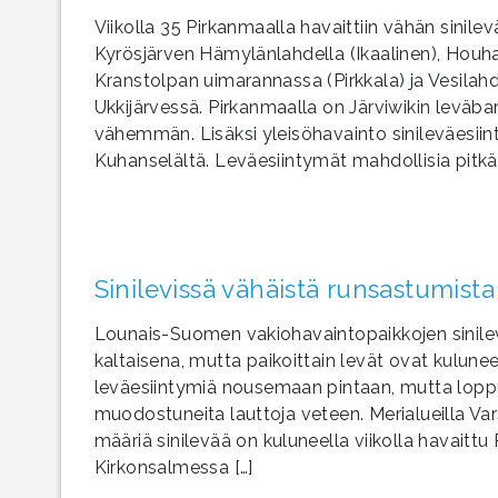
Viikolla 35 Pirkanmaalla havaittiin vähän sinile
Kyrösjärven Hämylänlahdella (Ikaalinen), Houh
Kranstolpan uimarannassa (Pirkkala) ja Vesilah
Ukkijärvessä. Pirkanmaalla on Järviwikin leväb
vähemmän. Lisäksi yleisöhavainto sinileväesiint
Kuhanselältä. Leväesiintymät mahdollisia pitkäl
Sinilevissä vähäistä runsastumis
Lounais-Suomen vakiohavaintopaikkojen sinilevä
kaltaisena, mutta paikoittain levät ovat kulune
leväesiintymiä nousemaan pintaan, mutta loppuv
muodostuneita lauttoja veteen. Merialueilla V
määriä sinilevää on kuluneella viikolla havait
Kirkonsalmessa […]