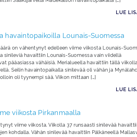
ittiin Sääksjärvellä Madekallion havaintopaikalla […]
LUE LI
la havaintopaikoilla Lounais-Suomessa
äärä on vähentynyt edelleen viime viikosta Lounais-Suo
lla sinileviä havaittiin Lounais-Suomessa vain viidellä
at pääasiassa vähäisiä. Merialueella havaittiin tällä viikoll
llä. Seilin havaintopaikalla sinilevää oli vähän ja Mynälah
olloin oli tyynempi sää. Viikon mittaan […]
LUE LI
me viikosta Pirkanmaalla
yt viime viikosta. Viikolla 37 runsaasti sinilevää havaitti
en kohdalla. Vähän sinilevää havaittiin Pälkäneellä Malla