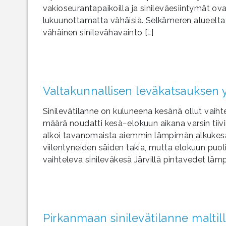
vakioseurantapaikoilla ja sinileväesiintymät o
lukuunottamatta vähäisiä. Selkämeren alueelta 
vähäinen sinilevähavainto […]
Valtakunnallisen leväkatsauksen
Sinilevätilanne on kuluneena kesänä ollut vaihte
määrä noudatti kesä−elokuun aikana varsin tiiviis
alkoi tavanomaista aiemmin lämpimän alkukesän
viilentyneiden säiden takia, mutta elokuun puoliv
vaihteleva sinileväkesä Järvillä pintavedet lä
Pirkanmaan sinilevätilanne maltil