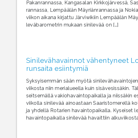
Pakanrannassa, Kangasalan Kirkkojärvessä, Sa
rannassa, Lempäälän Mäyriänrannassa ja Nokian 
viikon aikana kirjattu Järviwikiin Lempäälän Mä
leväbarometrin mukaan sinilevää on […]
Sinilevähavainnot vähentyneet Lo
runsaita esiintymiä
Syksyisemmän sään myötä sinilevähavaintojen
viikosta niin merialueella kuin sisävesissäkin. T
seitsemällä vakiohavaintopaikalla ja niissäkin es
viikolla sinilevää ainoastaan Saaristomerellä 
ja yhdellä Rotarien havaintopaikalla. Kyseiset
havaintopaikalla sinilevää havaittiin alkuviikos