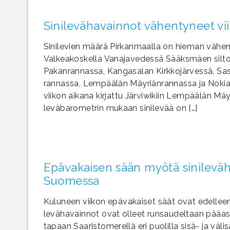
Sinilevähavainnot vähentyneet vii
Sinilevien määrä Pirkanmaalla on hieman vähentyn
Valkeakoskella Vanajavedessä Sääksmäen siltoj
Pakanrannassa, Kangasalan Kirkkojärvessä, Sa
rannassa, Lempäälän Mäyriänrannassa ja Nokian 
viikon aikana kirjattu Järviwikiin Lempäälän Mä
leväbarometrin mukaan sinilevää on […]
Epävakaisen sään myötä sinilevä
Suomessa
Kuluneen viikon epävakaiset säät ovat edelleen
levähavainnot ovat olleet runsaudeltaan pääasia
tapaan Saaristomerellä eri puolilla sisä- ja vä