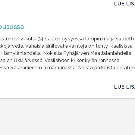
LUE LI
ousussa
astuneet viikolla 34 säiden pysyessä lämpiminä ja sateett
ojärvellä. Vähäisiä sinilevähavaintoja on tehty Ikaalisissa
Hämylänlahdella, Nokialla Pyhäjärven Maatialanlahdella,
salan Ukkijärvessä, Vesilahden kirkonkylän rannassa,
essä Rauhaniemen uimarannassa. Näistä paikoista peräti k
LUE LI