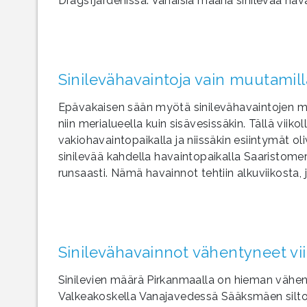
Dragsfjärdenissä. Vähäisiä määriä sinilevää hava
Sinilevähavaintoja vain muutamil
Epävakaisen sään myötä sinilevähavaintojen m
niin merialueella kuin sisävesissäkin. Tällä viiko
vakiohavaintopaikalla ja niissäkin esiintymät oliv
sinilevää kahdella havaintopaikalla Saaristomere
runsaasti. Nämä havainnot tehtiin alkuviikosta, j
Sinilevähavainnot vähentyneet vii
Sinilevien määrä Pirkanmaalla on hieman vähentyn
Valkeakoskella Vanajavedessä Sääksmäen siltoj