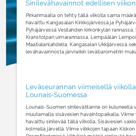
Sinilevähavainnot edellisen viikon
Pirkanmaalla on tehty tällä viikolla sama määrä 
havaittu Kangasalan Kirkkojärvessä ja Pyhäjärve
Pyhäjärvessä Vesilahden kirkonkylän rannassa,
Kranstolpan uimarannassa, Lempäälän Lempoist
Maatialanlahdella, Kangasalan Ukkijärvessä se
levähavainnosta järviwikin leväbarometrin muka
Leväseurannan viimeisellä viikolla
Lounais-Suomessa
Lounais-Suomen sinilevätilanne on kuluneella viik
muutamalla sisävesien havaintopaikalla. Viime 
havaittu sinilevää tällä viikolla. Sisävesien vakio
kolmella järvellä. Viime viikkojen tapaan Kisko