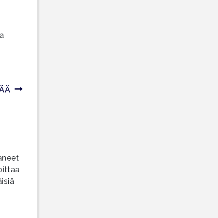
n
ja
SÄÄ
aaneet
oittaa
isiä