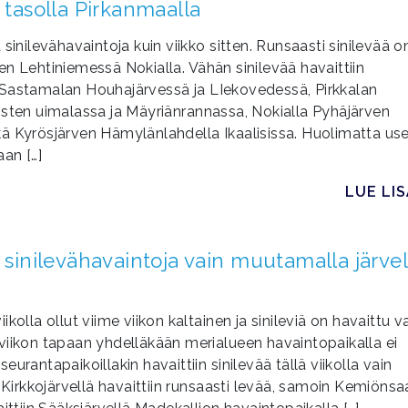
 tasolla Pirkanmaalla
sinilevähavaintoja kuin viikko sitten. Runsaasti sinilevää o
n Lehtiniemessä Nokialla. Vähän sinilevää havaittiin
 Sastamalan Houhajärvessä ja LIekovedessä, Pirkkalan
en uimalassa ja Mäyriänrannassa, Nokialla Pyhäjärven
kä Kyrösjärven Hämylänlahdella Ikaalisissa. Huolimatta us
an […]
LUE LI
 sinilevähavaintoja vain muutamalla järvel
olla ollut viime viikon kaltainen ja sinileviä on havaittu v
viikon tapaan yhdelläkään merialueen havaintopaikalla ei
seurantapaikoillakin havaittiin sinilevää tällä viikolla vain
n Kirkkojärvellä havaittiin runsaasti levää, samoin Kemiönsa