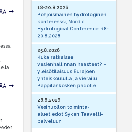
18-20.8.2026
SÄÄ
Pohjoismainen hydrologinen
konferenssi, Nordic
Hydrological Conference, 18-
20.8.2026
messa
25.8.2026
Kuka ratkaisee
a
vesienhallinnan haasteet? –
della
yleisötilaisuus Eurajoen
yhteiskoululla ja vierailu
Pappilankosken padolle
SÄÄ
28.8.2026
Vesihuollon toiminta-
aluetiedot Syken Taavetti-
in
palveluun
sveden