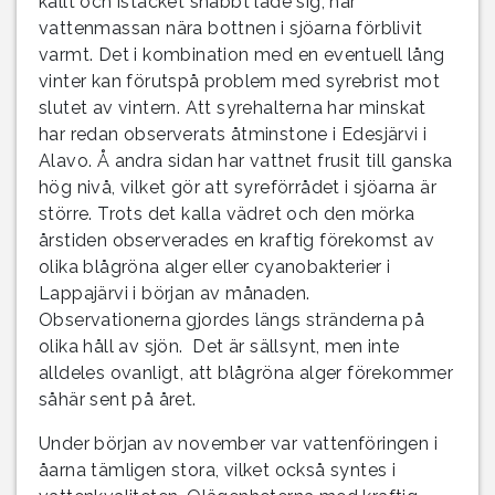
kallt och istäcket snabbt lade sig, har
vattenmassan nära bottnen i sjöarna förblivit
varmt. Det i kombination med en eventuell lång
vinter kan förutspå problem med syrebrist mot
slutet av vintern. Att syrehalterna har minskat
har redan observerats åtminstone i Edesjärvi i
Alavo. Å andra sidan har vattnet frusit till ganska
hög nivå, vilket gör att syreförrådet i sjöarna är
större. Trots det kalla vädret och den mörka
årstiden observerades en kraftig förekomst av
olika blågröna alger eller cyanobakterier i
Lappajärvi i början av månaden.
Observationerna gjordes längs stränderna på
olika håll av sjön. Det är sällsynt, men inte
alldeles ovanligt, att blågröna alger förekommer
såhär sent på året.
Under början av november var vattenföringen i
åarna tämligen stora, vilket också syntes i