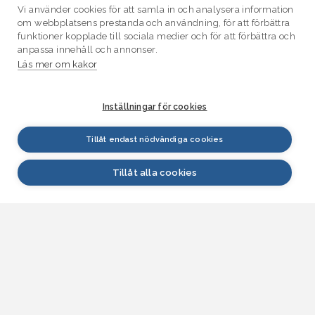
Vi använder cookies för att samla in och analysera information
om webbplatsens prestanda och användning, för att förbättra
funktioner kopplade till sociala medier och för att förbättra och
anpassa innehåll och annonser.
Läs mer om kakor
Inställningar för cookies
Tillåt endast nödvändiga cookies
Tillåt alla cookies
VATTEN.fi
Vatten.fi är en källa till forskningsdata om vatten
som betjänar såväl medborgare som sakkunniga på
olika områden. Datainnehållet på webbplatsen