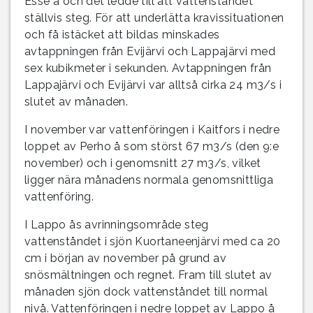
Esse å och det ledde till att vattenståndet
ställvis steg. För att underlätta kravissituationen
och få istäcket att bildas minskades
avtappningen från Evijärvi och Lappajärvi med
sex kubikmeter i sekunden. Avtappningen från
Lappajärvi och Evijärvi var alltså cirka 24 m3/s i
slutet av månaden.
I november var vattenföringen i Kaitfors i nedre
loppet av Perho å som störst 67 m3/s (den 9:e
november) och i genomsnitt 27 m3/s, vilket
ligger nära månadens normala genomsnittliga
vattenföring.
I Lappo ås avrinningsområde steg
vattenståndet i sjön Kuortaneenjärvi med ca 20
cm i början av november på grund av
snösmältningen och regnet. Fram till slutet av
månaden sjön dock vattenståndet till normal
nivå. Vattenföringen i nedre loppet av Lappo å