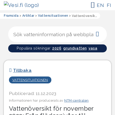
EN
FI
Framsida
>
Artiklar
>
Vattensituationen
>
Vattenöversikt för november 2023: Från flödesnivåer till vinterköld (Landskapen i Österbotten)
Sökk
Populära sökningar:
2026
grundvatten
vasa
Tillbaka
VATTENSITUATIONEN
Publicerad: 11.12.2023
Informationen har producerats av
NTM-centralen
Vattenöversikt för november