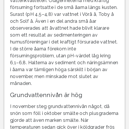
vattenkvaliteten. Olägenheterna med kraftig
försurning fortsatte i de små åarna längs kusten.
Surast (pH 4,5–4,8) var vattnet i Vörå å, Toby å
och Solf å. Även i en del andra små åar
observerades att åvattnet hade blivit klarare
som ett resultat av sedimenteringen av
humusföreningar i det kraftigt försurade vattnet.
I de större åarna förekom inte
försurningsproblem, utan pH-värdet låg kring
6,1–6,8. Halterna av sediment och näringsämnen
i åarna var tämligen höga särskilt i början av
november, men minskade mot slutet av
månaden.
Grundvattennivån är hög
I november steg grundvattennivån något, då
snön som föll i oktober smälte och plusgraderna
gjorde att även marken smälte. När
temperaturen sedan gick över i köldgrader frös