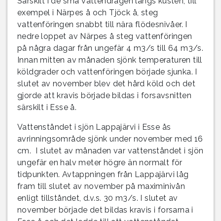
Särskilt i de små vattendragen längs kusten, till
exempel i Närpes å och Tjöck å, steg
vattenföringen snabbt till nära flödesnivåer. I
nedre loppet av Närpes å steg vattenföringen
på några dagar från ungefär 4 m3/s till 64 m3/s.
Innan mitten av månaden sjönk temperaturen till
köldgrader och vattenföringen började sjunka. I
slutet av november blev det hård köld och det
gjorde att kravis började bildas i forsavsnitten
särskilt i Esse å.
Vattenståndet i sjön Lappajärvi i Esse ås
avrinningsområde sjönk under november med 16
cm. I slutet av månaden var vattenståndet i sjön
ungefär en halv meter högre än normalt för
tidpunkten. Avtappningen från Lappajärvi låg
fram till slutet av november på maximinivån
enligt tillståndet, d.v.s. 30 m3/s. I slutet av
november började det bildas kravis i forsarna i