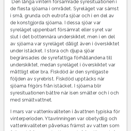
Den långa vintern försämrade syresituationen i
de flesta sjöarna i området. Syreläget var sämst
i små, grunda och eutrofa sjöar och i en del av
de konstgjorda sjöarna. I dessa sjöar var
syreläget uppenbart försämrat eller syret var
slut i det bottennära underskiktet, men i en del
av sjöarna var syreläget dåligt även i överskiktet
under istäcket. I stora och djupa sjöar
begränsades de syrefattiga förhållandena till
underskiktet, medan syreläget i överskiktet var
måttligt eller bra. Fiskdöd är den synligaste
följden av syrebrist. Fiskdöd upptäcks när
sjöarna frigörs från istäcket. I sjöarna blir
syresituationen bättre när isen smälter och i och
med smältvattnet.
I mars var vattenkvaliteten i åvattnen typiska för
vinterperioden. Ytavrinningen var obetydlig och
vattenkvaliteten påverkas främst av vatten som