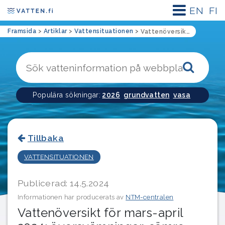
EN
FI
Framsida
>
Artiklar
>
Vattensituationen
>
Vattenöversikt för mars-april 2024: översvämningar, sämre vattenkvalitet och högre grundvattenstånd (landskapen i Österbotten)
Sökk
Populära sökningar:
2026
grundvatten
vasa
Tillbaka
VATTENSITUATIONEN
Publicerad: 14.5.2024
Informationen har producerats av
NTM-centralen
Vattenöversikt för mars-april