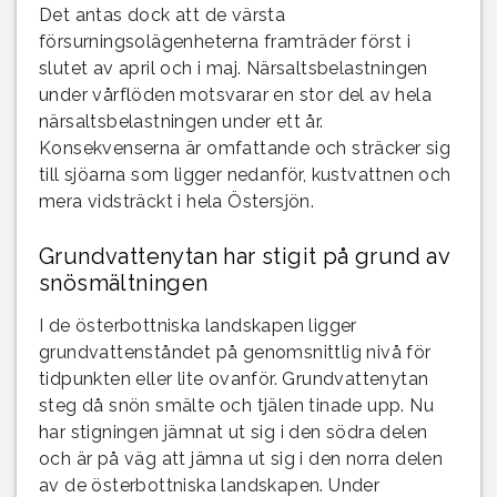
Det antas dock att de värsta
försurningsolägenheterna framträder först i
slutet av april och i maj. Närsaltsbelastningen
under vårflöden motsvarar en stor del av hela
närsaltsbelastningen under ett år.
Konsekvenserna är omfattande och sträcker sig
till sjöarna som ligger nedanför, kustvattnen och
mera vidsträckt i hela Östersjön.
Grundvattenytan har stigit på grund av
snösmältningen
I de österbottniska landskapen ligger
grundvattenståndet på genomsnittlig nivå för
tidpunkten eller lite ovanför. Grundvattenytan
steg då snön smälte och tjälen tinade upp. Nu
har stigningen jämnat ut sig i den södra delen
och är på väg att jämna ut sig i den norra delen
av de österbottniska landskapen. Under