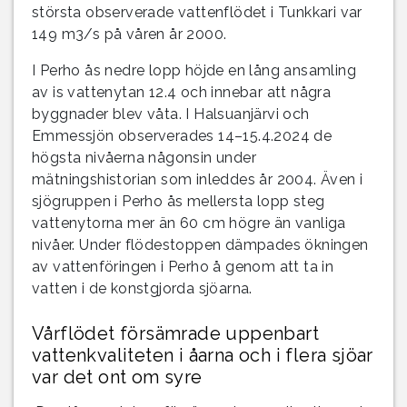
största observerade vattenflödet i Tunkkari var
149 m3/s på våren år 2000.
I Perho ås nedre lopp höjde en lång ansamling
av is vattenytan 12.4 och innebar att några
byggnader blev våta. I Halsuanjärvi och
Emmessjön observerades 14–15.4.2024 de
högsta nivåerna någonsin under
mätningshistorian som inleddes år 2004. Även i
sjögruppen i Perho ås mellersta lopp steg
vattenytorna mer än 60 cm högre än vanliga
nivåer. Under flödestoppen dämpades ökningen
av vattenföringen i Perho å genom att ta in
vatten i de konstgjorda sjöarna.
Vårflödet försämrade uppenbart
vattenkvaliteten i åarna och i flera sjöar
var det ont om syre