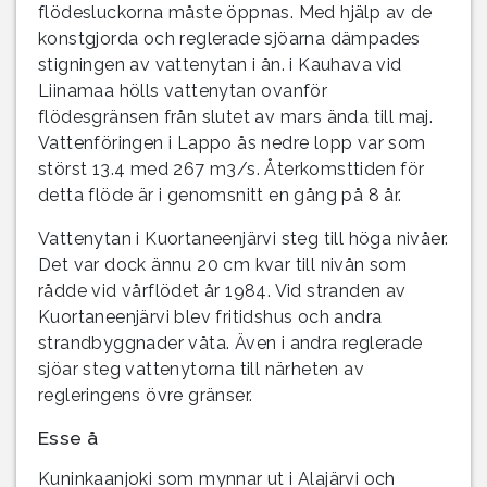
flödesluckorna måste öppnas. Med hjälp av de
konstgjorda och reglerade sjöarna dämpades
stigningen av vattenytan i ån. i Kauhava vid
Liinamaa hölls vattenytan ovanför
flödesgränsen från slutet av mars ända till maj.
Vattenföringen i Lappo ås nedre lopp var som
störst 13.4 med 267 m3/s. Återkomsttiden för
detta flöde är i genomsnitt en gång på 8 år.
Vattenytan i Kuortaneenjärvi steg till höga nivåer.
Det var dock ännu 20 cm kvar till nivån som
rådde vid vårflödet år 1984. Vid stranden av
Kuortaneenjärvi blev fritidshus och andra
strandbyggnader våta. Även i andra reglerade
sjöar steg vattenytorna till närheten av
regleringens övre gränser.
Esse å
Kuninkaanjoki som mynnar ut i Alajärvi och