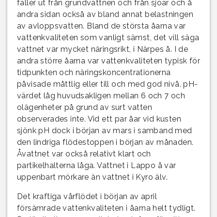
faller ut från grundvattnen och från sjöar och å
andra sidan också av bland annat belastningen
av avloppsvatten. Bland de största åarna var
vattenkvaliteten som vanligt sämst, det vill säga
vattnet var mycket näringsrikt, i Närpes å. I de
andra större åarna var vattenkvaliteten typisk för
tidpunkten och näringskoncentrationerna
påvisade måttlig eller till och med god nivå. pH-
värdet låg huvudsakligen mellan 6 och 7 och
olägenheter på grund av surt vatten
observerades inte. Vid ett par åar vid kusten
sjönk pH dock i början av mars i samband med
den lindriga flödestoppen i början av månaden.
Åvattnet var också relativt klart och
partikelhalterna låga. Vattnet i Lappo å var
uppenbart mörkare än vattnet i Kyro älv.
Det kraftiga vårflödet i början av april
försämrade vattenkvaliteten i åarna helt tydligt.