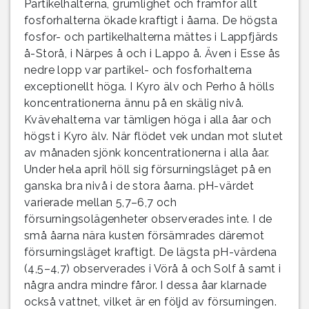
Partikelhalterna, grumlighet och framför allt
fosforhalterna ökade kraftigt i åarna. De högsta
fosfor- och partikelhalterna mättes i Lappfjärds
å-Storå, i Närpes å och i Lappo å. Även i Esse ås
nedre lopp var partikel- och fosforhalterna
exceptionellt höga. I Kyro älv och Perho å hölls
koncentrationerna ännu på en skälig nivå.
Kvävehalterna var tämligen höga i alla åar och
högst i Kyro älv. När flödet vek undan mot slutet
av månaden sjönk koncentrationerna i alla åar.
Under hela april höll sig försurningsläget på en
ganska bra nivå i de stora åarna. pH-värdet
varierade mellan 5,7–6,7 och
försurningsolägenheter observerades inte. I de
små åarna nära kusten försämrades däremot
försurningsläget kraftigt. De lägsta pH-värdena
(4,5–4,7) observerades i Vörå å och Solf å samt i
några andra mindre fåror. I dessa åar klarnade
också vattnet, vilket är en följd av försurningen.