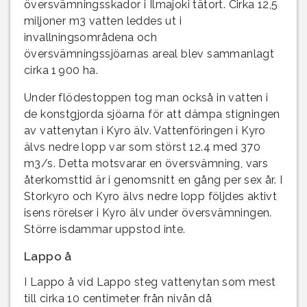
översvämningsskador i Ilmajoki tätort. Cirka 12,5
miljoner m3 vatten leddes ut i
invallningsområdena och
översvämningssjöarnas areal blev sammanlagt
cirka 1 900 ha.
Under flödestoppen tog man också in vatten i
de konstgjorda sjöarna för att dämpa stigningen
av vattenytan i Kyro älv. Vattenföringen i Kyro
älvs nedre lopp var som störst 12.4 med 370
m3/s. Detta motsvarar en översvämning, vars
återkomsttid är i genomsnitt en gång per sex år. I
Storkyro och Kyro älvs nedre lopp följdes aktivt
isens rörelser i Kyro älv under översvämningen.
Större isdammar uppstod inte.
Lappo å
I Lappo å vid Lappo steg vattenytan som mest
till cirka 10 centimeter från nivån då