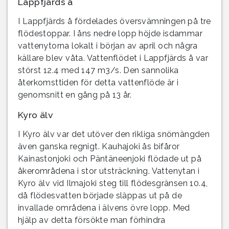
Lappfjärds å
I Lappfjärds å fördelades översvämningen på tre
flödestoppar. I åns nedre lopp höjde isdammar
vattenytorna lokalt i början av april och några
källare blev våta. Vattenflödet i Lappfjärds å var
störst 12.4 med 147 m3/s. Den sannolika
återkomsttiden för detta vattenflöde är i
genomsnitt en gång på 13 år.
Kyro älv
I Kyro älv var det utöver den rikliga snömängden
även ganska regnigt. Kauhajoki ås bifåror
Kainastonjoki och Päntäneenjoki flödade ut på
åkerområdena i stor utsträckning. Vattenytan i
Kyro älv vid Ilmajoki steg till flödesgränsen 10.4,
då flödesvatten började släppas ut på de
invallade områdena i älvens övre lopp. Med
hjälp av detta försökte man förhindra