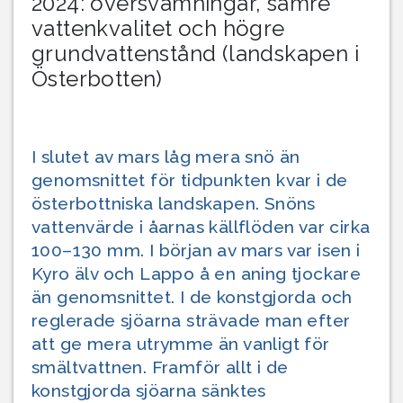
2024: översvämningar, sämre
vattenkvalitet och högre
grundvattenstånd (landskapen i
Österbotten)
I slutet av mars låg mera snö än
genomsnittet för tidpunkten kvar i de
österbottniska landskapen. Snöns
vattenvärde i åarnas källflöden var cirka
100–130 mm. I början av mars var isen i
Kyro älv och Lappo å en aning tjockare
än genomsnittet. I de konstgjorda och
reglerade sjöarna strävade man efter
att ge mera utrymme än vanligt för
smältvattnen. Framför allt i de
konstgjorda sjöarna sänktes