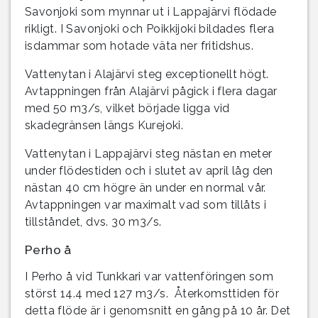
Savonjoki som mynnar ut i Lappajärvi flödade
rikligt. I Savonjoki och Poikkijoki bildades flera
isdammar som hotade väta ner fritidshus.
Vattenytan i Alajärvi steg exceptionellt högt.
Avtappningen från Alajärvi pågick i flera dagar
med 50 m3/s, vilket började ligga vid
skadegränsen längs Kurejoki.
Vattenytan i Lappajärvi steg nästan en meter
under flödestiden och i slutet av april låg den
nästan 40 cm högre än under en normal vår.
Avtappningen var maximalt vad som tillåts i
tillståndet, dvs. 30 m3/s.
Perho å
I Perho å vid Tunkkari var vattenföringen som
störst 14.4 med 127 m3/s. Återkomsttiden för
detta flöde är i genomsnitt en gång på 10 år. Det