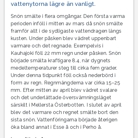
vattenytorna lägre än vanligt.
Snön smälte i flera omgångar. Den första varma
perioden inföll i mitten av mars då snön smälte
framför allt i de sydligaste vattendragen längs
kusten. Under påsken blev vädret uppenbart
varmare och det regnade. Exempelvis i
Kauhajoki föll 22 mm regn under påsken. Snön
började smälta kraftigare 8.4, när dygnets
medeltemperaturer steg till cirka fem grader.
Under denna tidpunkt föll också nederbörd i
form av regn. Regnmängderna var cirka 15–25
mm. Efter mitten av april blev vädret svalare
och det underlättade översvämningsläget
särskilt i Mellersta Österbotten. I slutet av april
blev det varmare och regnet smälte bort den
sista snön. Vattenföringarna började återigen
öka bland annat i Esse å och i Perho å.