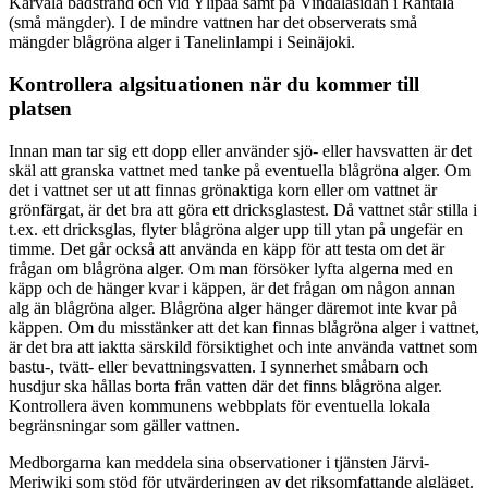
Karvala badstrand och vid Ylipää samt på Vindalasidan i Rantala
(små mängder). I de mindre vattnen har det observerats små
mängder blågröna alger i Tanelinlampi i Seinäjoki.
Kontrollera algsituationen när du kommer till
platsen
Innan man tar sig ett dopp eller använder sjö- eller havsvatten är det
skäl att granska vattnet med tanke på eventuella blågröna alger. Om
det i vattnet ser ut att finnas grönaktiga korn eller om vattnet är
grönfärgat, är det bra att göra ett dricksglastest. Då vattnet står stilla i
t.ex. ett dricksglas, flyter blågröna alger upp till ytan på ungefär en
timme. Det går också att använda en käpp för att testa om det är
frågan om blågröna alger. Om man försöker lyfta algerna med en
käpp och de hänger kvar i käppen, är det frågan om någon annan
alg än blågröna alger. Blågröna alger hänger däremot inte kvar på
käppen. Om du misstänker att det kan finnas blågröna alger i vattnet,
är det bra att iaktta särskild försiktighet och inte använda vattnet som
bastu-, tvätt- eller bevattningsvatten. I synnerhet småbarn och
husdjur ska hållas borta från vatten där det finns blågröna alger.
Kontrollera även kommunens webbplats för eventuella lokala
begränsningar som gäller vattnen.
Medborgarna kan meddela sina observationer i tjänsten Järvi-
Meriwiki som stöd för utvärderingen av det riksomfattande algläget.