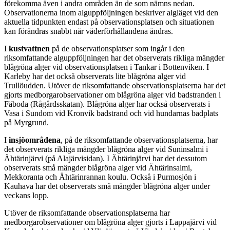
förekomma även i andra områden än de som nämns nedan.
Observationerna inom alguppföljningen beskriver algläget vid den
aktuella tidpunkten endast på observationsplatsen och situationen
kan förändras snabbt när väderförhållandena ändras.
I
kustvattnen
på de observationsplatser som ingår i den
riksomfattande alguppföljningen har det observerats rikliga mängder
blågröna alger vid observationsplatsen i Tankar i Bottenviken. I
Karleby har det också observerats lite blågröna alger vid
Trullöudden. Utöver de riksomfattande observationsplatserna har det
gjorts medborgarobservationer om blågröna alger vid badstranden i
Fäboda (Rågårdsskatan). Blågröna alger har också observerats i
Vasa i Sundom vid Kronvik badstrand och vid hundarnas badplats
på Myrgrund.
I
insjöområdena
, på de riksomfattande observationsplatserna, har
det observerats rikliga mängder blågröna alger vid Suninsalmi i
Ähtärinjärvi (på Alajärvisidan). I Ähtärinjärvi har det dessutom
observerats små mängder blågröna alger vid Ähtärinsalmi,
Mekkoranta och Ähtärinrannan koulu. Också i Purmosjön i
Kauhava har det observerats små mängder blågröna alger under
veckans lopp.
Utöver de riksomfattande observationsplatserna har
medborgarobservationer om blågröna alger gjorts i Lappajärvi vid