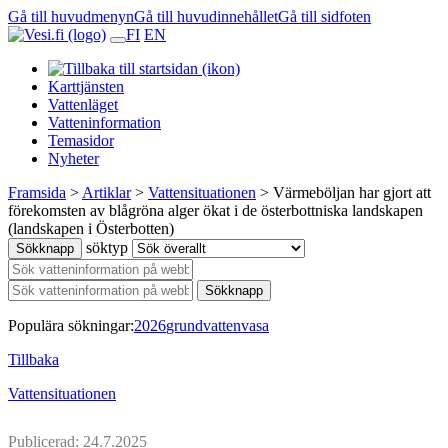
Gå till huvudmenyn
Gå till huvudinnehållet
Gå till sidfoten
FI
EN
Karttjänsten
Vattenläget
Vatteninformation
Temasidor
Nyheter
Framsida
>
Artiklar
>
Vattensituationen
>
Värmeböljan har gjort att
förekomsten av blågröna alger ökat i de österbottniska landskapen
(landskapen i Österbotten)
söktyp
Sökknapp
Sökknapp
Populära sökningar:
2026
grundvatten
vasa
Tillbaka
Vattensituationen
Publicerad: 24.7.2025