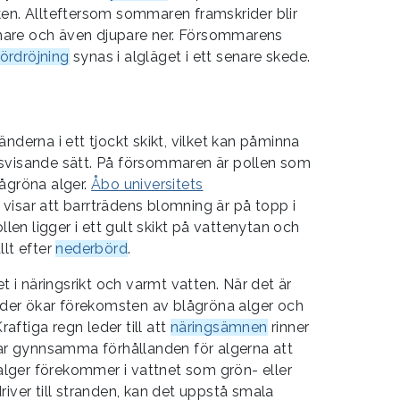
ken. Allteftersom sommaren framskrider blir
are och även djupare ner. Försommarens
fördröjning
synas i algläget i ett senare skede.
nderna i ett tjockt skikt, vilket kan påminna
svisande sätt. På försommaren är pollen som
ågröna alger.
Åbo universitets
visar att barrträdens blomning är på topp i
llen ligger i ett gult skikt på vattenytan och
llt efter
nederbörd
.
et i näringsrikt och varmt vatten. När det är
väder ökar förekomsten av blågröna alger och
raftiga regn leder till att
näringsämnen
rinner
par gynnsamma förhållanden för algerna att
lger förekommer i vattnet som grön- eller
river till stranden, kan det uppstå smala