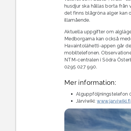
husdjur ska hållas borta från 
det finns blågröna alger kan
illamående.
Aktuella uppgifter om algläget
Medborgarna kan också medde
Havaintolähetti-appen går de
mobiltelefonen. Observatione
NTM-centralen i Södra Öster
0295 027 990.
Mer information:
Alguppföljningstelefon
Järviwiki:
www.jarviwiki.fi