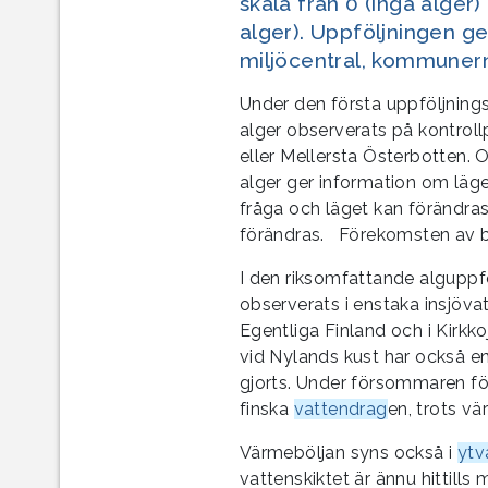
skala från 0 (inga alger)
alger). Uppföljningen 
miljöcentral, kommunern
Under den första uppföljnings
alger observerats på kontroll
eller Mellersta Österbotten. 
alger ger information om läge
fråga och läget kan förändra
förändras. Förekomsten av bl
I den riksomfattande alguppf
observerats i enstaka insjövat
Egentliga Finland och i Kirkko
vid Nylands kust har också e
gjorts. Under försommaren fö
finska
vattendrag
en, trots vä
Värmeböljan syns också i
ytv
vattenskiktet är ännu hittill