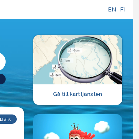
EN
FI
Sökknapp
Gå till karttjänsten
LISTA