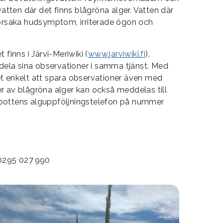
vatten där det finns blågröna alger. Vatten där
 orsaka hudsymptom, irriterade ögon och
 finns i Järvi-Meriwiki (
www.jarviwiki.fi
).
la sina observationer i samma tjänst. Med
t enkelt att spara observationer även med
r av blågröna alger kan också meddelas till
bottens alguppföljningstelefon på nummer
 0295 027 990