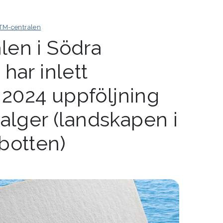
TM-centralen
en i Södra
har inlett
2024 uppföljning
alger (landskapen i
botten)