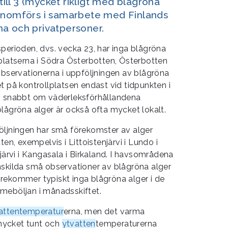
 till 3 (mycket rikligt med blågröna
genomförs i samarbete med Finlands
a och privatpersoner.
perioden, dvs. vecka 23, har inga blågröna
platserna i Södra Österbotten, Österbotten
Observationerna i uppföljningen av blågröna
t på kontrollplatsen endast vid tidpunkten i
s snabbt om väderleksförhållandena
ågröna alger är också ofta mycket lokalt.
öljningen har små förekomster av alger
ten, exempelvis i Littoistenjärvi i Lundo i
järvi i Kangasala i Birkaland. I havsområdena
nskilda små observationer av blågröna alger
rekommer typiskt inga blågröna alger i de
rmeböljan i månadsskiftet.
attentemperatur
erna, men det varma
s mycket tunt och
ytvatten
temperaturerna