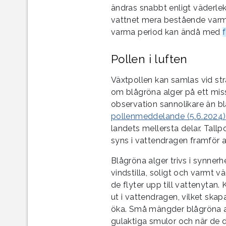
ändras snabbt enligt väderle
vattnet mera bestående varm
varma period kan ändå med
Pollen i luften
Växtpollen kan samlas vid strä
om blågröna alger på ett mis
observation sannolikare än bl
pollenmeddelande (5.6.2024)
landets mellersta delar. Tallpo
syns i vattendragen framför a
Blågröna alger trivs i synnerh
vindstilla, soligt och varmt 
de flyter upp till vattenytan. K
ut i vattendragen, vilket ska
öka. Små mängder blågröna a
gulaktiga smulor och när de d