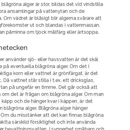
ågröna alger är stor, bildas det vid vindstilla
stora ansamlingar på vattenytan och de
 Om vädret är blåsigt blir algerna svårare att
lgförekomster ut och blandas i vattenmassan.
kan påminna om tjock målfärg eller ärtsoppa.
netecken
er använder sjö- eller havsvatten är det skäl
e på eventuella blågröna alger. Om det i
ktiga korn eller vattnet är grönfärgat, är det
 Då vattnet står stilla i t.ex. ett dricksglas,
l ytan på ungefär en timme. Det går också att
a om det är frågan om blågröna alger. Om man
 käpp och de hänger kvar i käppen, är det
 blågröna alger. Blågröna alger hänger
 Om du misstänker att det kan finnas blågröna
 iaktta särskild försiktighet och inte använda
ler bevattningsvatten. I synnerhet småbarn och