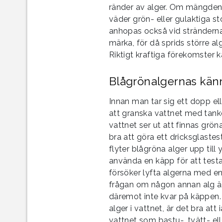
ränder av alger. Om mängden bl
väder grön- eller gulaktiga 
anhopas också vid stränderna.
märka, för då sprids större a
Riktigt kraftiga förekomster 
Blågrönalgernas kän
Innan man tar sig ett dopp ell
att granska vattnet med tank
vattnet ser ut att finnas gröna
bra att göra ett dricksglastest.
flyter blågröna alger upp til
använda en käpp för att test
försöker lyfta algerna med en
frågan om någon annan alg än
däremot inte kvar på käppen.
alger i vattnet, är det bra att
vattnet som bastu-, tvätt- el