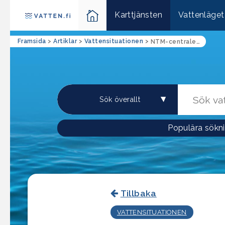
Karttjänsten
Vattenläget
Framsida
>
Artiklar
>
Vattensituationen
>
NTM-centralen i Södra Österbotten har inlett sommarens 2024 uppföljning av blågröna alger (landskapen i Södra Österbotten)
Populära sökni
Tillbaka
VATTENSITUATIONEN