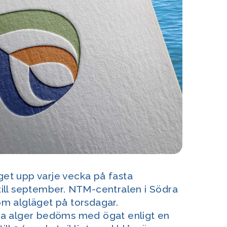
äget upp varje vecka på fasta
i till september. NTM-centralen i Södra
m algläget på torsdagar.
a alger bedöms med ögat enligt en