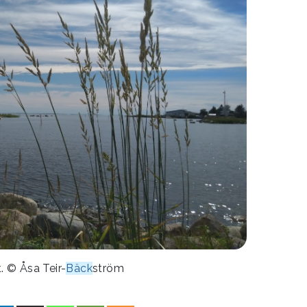
 © Åsa Teir-
Bäck
ström