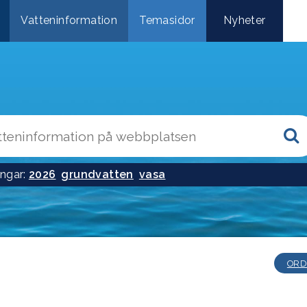
Vatteninformation
Temasidor
Nyheter
ngar:
2026
grundvatten
vasa
ORD