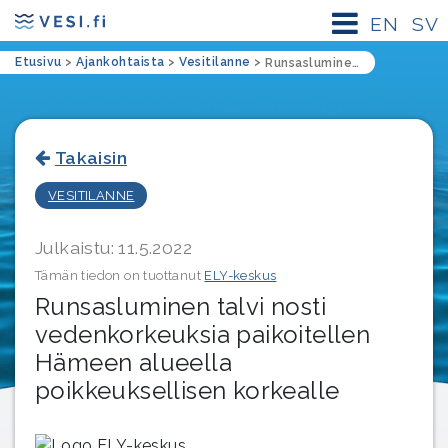
EN
SV
Etusivu
>
Ajankohtaista
>
Vesitilanne
>
Runsasluminen talvi nosti vedenkorkeuksia paikoitellen Hämeen alueella poikkeuksellisen korkealle
Takaisin
VESITILANNE
Julkaistu: 11.5.2022
Tämän tiedon on tuottanut
ELY-keskus
Runsasluminen talvi nosti
vedenkorkeuksia paikoitellen
Hämeen alueella
poikkeuksellisen korkealle