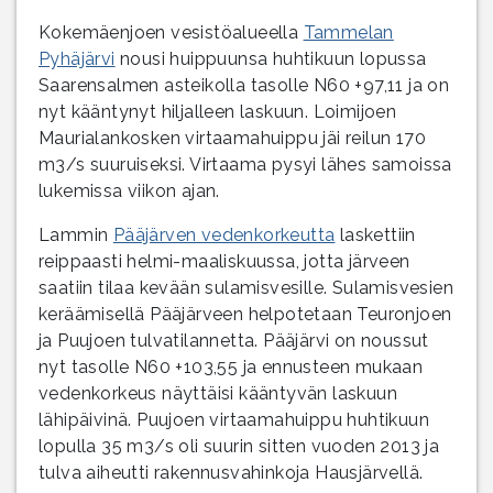
Kokemäenjoen vesistöalueella
Tammelan
Pyhäjärvi
nousi huippuunsa huhtikuun lopussa
Saarensalmen asteikolla tasolle N60 +97,11 ja on
nyt kääntynyt hiljalleen laskuun. Loimijoen
Maurialankosken virtaamahuippu jäi reilun 170
m3/s suuruiseksi. Virtaama pysyi lähes samoissa
lukemissa viikon ajan.
Lammin
Pääjärven vedenkorkeutta
laskettiin
reippaasti helmi-maaliskuussa, jotta järveen
saatiin tilaa kevään sulamisvesille. Sulamisvesien
keräämisellä Pääjärveen helpotetaan Teuronjoen
ja Puujoen tulvatilannetta. Pääjärvi on noussut
nyt tasolle N60 +103,55 ja ennusteen mukaan
vedenkorkeus näyttäisi kääntyvän laskuun
lähipäivinä. Puujoen virtaamahuippu huhtikuun
lopulla 35 m3/s oli suurin sitten vuoden 2013 ja
tulva aiheutti rakennusvahinkoja Hausjärvellä.