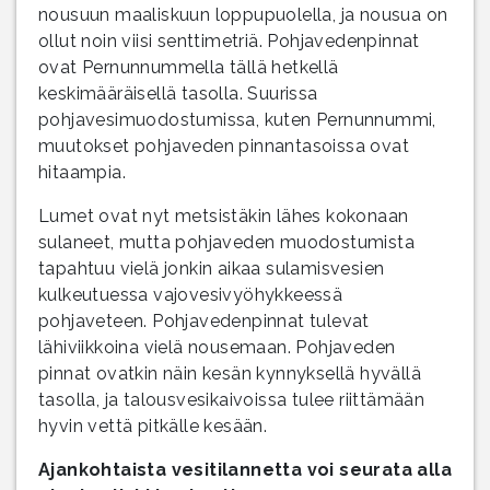
nousuun maaliskuun loppupuolella, ja nousua on
ollut noin viisi senttimetriä. Pohjavedenpinnat
ovat Pernunnummella tällä hetkellä
keskimääräisellä tasolla. Suurissa
pohjavesimuodostumissa, kuten Pernunnummi,
muutokset pohjaveden pinnantasoissa ovat
hitaampia.
Lumet ovat nyt metsistäkin lähes kokonaan
sulaneet, mutta pohjaveden muodostumista
tapahtuu vielä jonkin aikaa sulamisvesien
kulkeutuessa vajovesivyöhykkeessä
pohjaveteen. Pohjavedenpinnat tulevat
lähiviikkoina vielä nousemaan. Pohjaveden
pinnat ovatkin näin kesän kynnyksellä hyvällä
tasolla, ja talousvesikaivoissa tulee riittämään
hyvin vettä pitkälle kesään.
Ajankohtaista vesitilannetta voi seurata alla