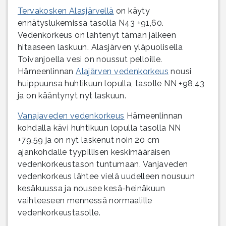
Tervakosken Alasjärvellä
on käyty
ennätyslukemissa tasolla N43 +91,60.
Vedenkorkeus on lähtenyt tämän jälkeen
hitaaseen laskuun. Alasjärven yläpuolisella
Toivanjoella vesi on noussut pelloille.
Hämeenlinnan
Alajärven vedenkorkeus
nousi
huippuunsa huhtikuun lopulla, tasolle NN +98,43
ja on kääntynyt nyt laskuun.
Vanajaveden vedenkorkeus
Hämeenlinnan
kohdalla kävi huhtikuun lopulla tasolla NN
+79,59 ja on nyt laskenut noin 20 cm
ajankohdalle tyypillisen keskimääräisen
vedenkorkeustason tuntumaan. Vanjaveden
vedenkorkeus lähtee vielä uudelleen nousuun
kesäkuussa ja nousee kesä-heinäkuun
vaihteeseen mennessä normaalille
vedenkorkeustasolle.