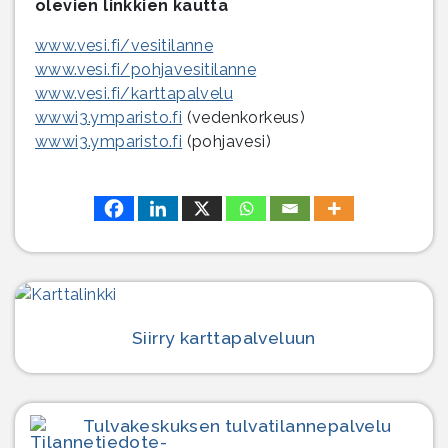
olevien linkkien kautta
www.vesi.fi/vesitilanne
www.vesi.fi/pohjavesitilanne
www.vesi.fi/karttapalvelu
wwwi3.ymparisto.fi
(vedenkorkeus)
wwwi3.ymparisto.fi
(pohjavesi)
Siirry karttapalveluun
Tulvakeskuksen tulvatilanne­palvelu