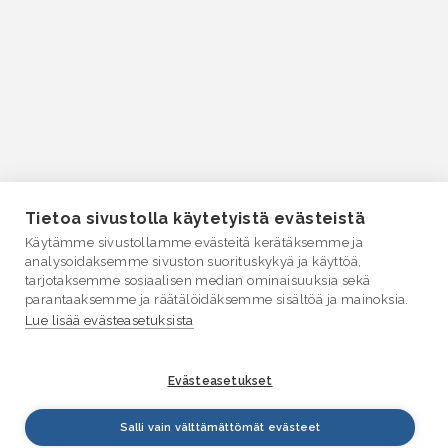
Tietoa sivustolla käytetyistä evästeistä
Käytämme sivustollamme evästeitä kerätäksemme ja
analysoidaksemme sivuston suorituskykyä ja käyttöä,
tarjotaksemme sosiaalisen median ominaisuuksia sekä
parantaaksemme ja räätälöidäksemme sisältöä ja mainoksia.
Lue lisää evästeasetuksista
Evästeasetukset
Salli vain välttämättömät evästeet