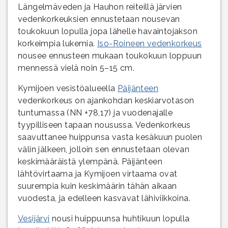
Längelmäveden ja Hauhon reiteillä järvien
vedenkorkeuksien ennustetaan nousevan
toukokuun lopulla jopa lähelle havaintojakson
korkeimpia lukemia.
Iso-Roineen vedenkorkeus
nousee ennusteen mukaan toukokuun loppuun
mennessä vielä noin 5–15 cm.
Kymijoen vesistöalueella
Päijänteen
vedenkorkeus on ajankohdan keskiarvotason
tuntumassa (NN +78,17) ja vuodenajalle
tyypilliseen tapaan nousussa. Vedenkorkeus
saavuttanee huippunsa vasta kesäkuun puolen
välin jälkeen, jolloin sen ennustetaan olevan
keskimääräistä ylempänä. Päijänteen
lähtövirtaama ja Kymijoen virtaama ovat
suurempia kuin keskimäärin tähän aikaan
vuodesta, ja edelleen kasvavat lähiviikkoina.
Vesijärvi
nousi huippuunsa huhtikuun lopulla