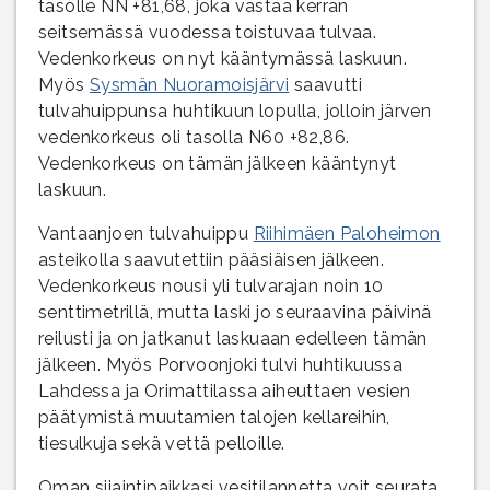
tasolle NN +81,68, joka vastaa kerran
seitsemässä vuodessa toistuvaa tulvaa.
Vedenkorkeus on nyt kääntymässä laskuun.
Myös
Sysmän Nuoramoisjärvi
saavutti
tulvahuippunsa huhtikuun lopulla, jolloin järven
vedenkorkeus oli tasolla N60 +82,86.
Vedenkorkeus on tämän jälkeen kääntynyt
laskuun.
Vantaanjoen tulvahuippu
Riihimäen Paloheimon
asteikolla saavutettiin pääsiäisen jälkeen.
Vedenkorkeus nousi yli tulvarajan noin 10
senttimetrillä, mutta laski jo seuraavina päivinä
reilusti ja on jatkanut laskuaan edelleen tämän
jälkeen. Myös Porvoonjoki tulvi huhtikuussa
Lahdessa ja Orimattilassa aiheuttaen vesien
päätymistä muutamien talojen kellareihin,
tiesulkuja sekä vettä pelloille.
Oman sijaintipaikkasi vesitilannetta voit seurata