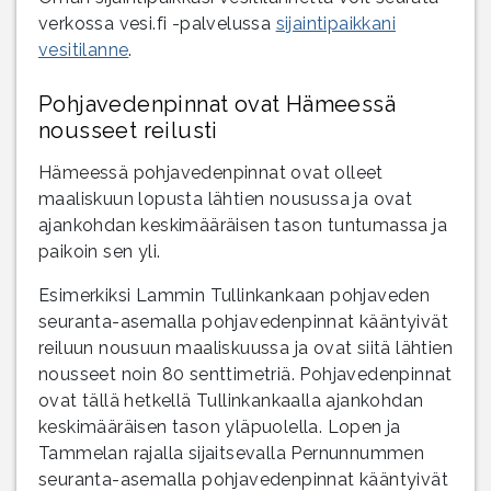
verkossa vesi.fi -palvelussa
sijaintipaikkani
vesitilanne
.
Pohjavedenpinnat ovat Hämeessä
nousseet reilusti
Hämeessä pohjavedenpinnat ovat olleet
maaliskuun lopusta lähtien nousussa ja ovat
ajankohdan keskimääräisen tason tuntumassa ja
paikoin sen yli.
Esimerkiksi Lammin Tullinkankaan pohjaveden
seuranta-asemalla pohjavedenpinnat kääntyivät
reiluun nousuun maaliskuussa ja ovat siitä lähtien
nousseet noin 80 senttimetriä. Pohjavedenpinnat
ovat tällä hetkellä Tullinkankaalla ajankohdan
keskimääräisen tason yläpuolella. Lopen ja
Tammelan rajalla sijaitsevalla Pernunnummen
seuranta-asemalla pohjavedenpinnat kääntyivät