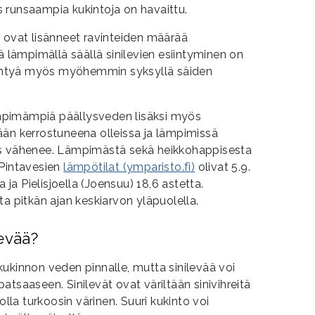
 runsaampia kukintoja on havaittu.
 ovat lisänneet ravinteiden määrää
ä lämpimällä säällä sinilevien esiintyminen on
siintyä myös myöhemmin syksyllä säiden
pimämpiä päällysveden lisäksi myös
ään kerrostuneena olleissa ja lämpimissä
ys vähenee. Lämpimästä sekä heikkohappisesta
 Pintavesien
lämpötilat (ymparisto.fi)
olivat 5.9.
a ja Pielisjoella (Joensuu) 18,6 astetta.
ta pitkän ajan keskiarvon yläpuolella.
evää?
ukinnon veden pinnalle, mutta sinilevää voi
tsaaseen. Sinilevät ovat väriltään sinivihreitä
olla turkoosin värinen. Suuri kukinto voi