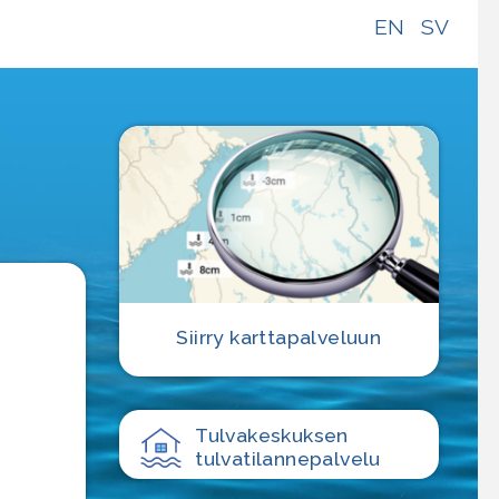
EN
SV
e
Siirry karttapalveluun
Tulvakeskuksen
tulvatilanne­palvelu