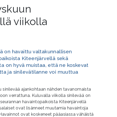
yyskuun
ä viikolla
vää on havaittu valtakunnallisen
aikoista Kiteenjärvellä sekä
ta on hyvä muistaa, että ne koskevat
tta ja sinilevätilanne voi muuttua
tu sinilevää ajankohtaan nähden tavanomaista
n verrattuna. Kuluvalla viikolla sinilevää on
äseurannan havaintopaikoista Kiteenjärvellä
nsalaiset ovat lisänneet muutamia havaintoja
 Havainnot ovat koskeneet pääasiassa vähäistä