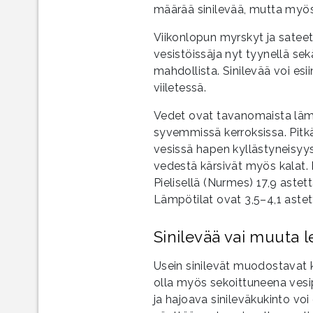
määrää sinilevää, mutta myös
Viikonlopun myrskyt ja sateet
vesistöissäja nyt tyynellä sek
mahdollista. Sinilevää voi e
viiletessä.
Vedet ovat tavanomaista läm
syvemmissä kerroksissa. Pitk
vesissä hapen kyllästyneisy
vedestä kärsivät myös kalat.
Pielisellä (Nurmes) 17,9 astett
Lämpötilat ovat 3,5–4,1 astet
Sinilevää vai muuta l
Usein sinilevät muodostavat k
olla myös sekoittuneena vesipa
ja hajoava sinileväkukinto voi 