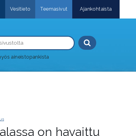
e
Vesitieto
Teemasivut
Ajankohtaista
Haku-painik
yös aineistopankista
us
alassa on havaittu