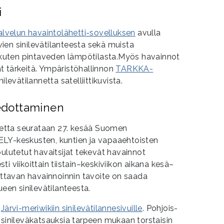
i
alvelun havaintolähetti-sovelluksen
avulla
rvien sinilevätilanteesta sekä muista
, kuten pintaveden lämpötilasta.Myös havainnot
t tärkeitä. Ympäristöhallinnon
TARKKA-
ilevätilannetta satelliittikuvista.
iedottaminen
nnetta seurataan 27. kesää Suomen
LY-keskusten, kuntien ja vapaaehtoisten
oulutetut havaitsijat tekevät havainnot
i viikoittain tiistain–keskiviikon aikana kesä–
tavan havainnoinnin tavoite on saada
ueen sinilevätilanteesta.
n
Järvi-meriwikiin sinilevätilannesivuille
. Pohjois-
 sinileväkatsauksia tarpeen mukaan torstaisin