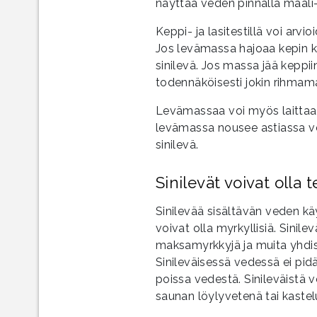
näyttää veden pinnalla maali- 
Keppi- ja lasitestillä voi arvi
Jos levämassa hajoaa kepin k
sinilevä. Jos massa jää keppii
todennäköisesti jokin rihmama
Levämassaa voi myös laittaa v
levämassa nousee astiassa v
sinilevä.
Sinilevät voivat olla t
Sinilevää sisältävän veden kä
voivat olla myrkyllisiä. Sini
maksamyrkkyjä ja muita yhdiste
Sinileväisessä vedessä ei pidä
poissa vedestä. Sinileväistä v
saunan löylyvetenä tai kaste