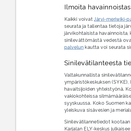
Ilmoita havainnoistas
Kaikki voivat
Järvi-meriwiki-p
seurata ja tallentaa tietoja jä
järvikohtaisista havainnoista
sinilevättömästä vedestä ova
palvelun
kautta voi seurata sin
Sinilevätilanteesta t
Valtakunnallista sinilevätila
ympäristökeskuksen (SYKE), E
havaitsijoiden yhteistyönä. K
vakiokohteissa silmämääräisest
syyskuussa. Koko Suomen kat
yleiskuva sisävesien ja merial
Sinilevätilannetiedot kootaa
Karjalan ELY-keskus julkaisee