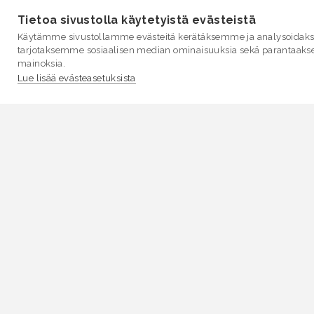
Tietoa sivustolla käytetyistä evästeistä
Käytämme sivustollamme evästeitä kerätäksemme ja analysoidakse
tarjotaksemme sosiaalisen median ominaisuuksia sekä parantaaks
mainoksia.
Lue lisää evästeasetuksista
VESI.fi
Vesi.fi on vesiaiheisen tutkitun tiedon lähde, joka
palvelee sekä kansalaisia että eri alojen asiantuntijoita
Tietosisällön sivustolle tuottavat Suomen
ympäristökeskus, Lupa- ja valvontavirasto,
Elinvoimakeskukset, Ilmatieteen laitos ja Tulvakeskus
yhteistyössä vesialan asiantuntijaorganisaatioiden
kanssa.