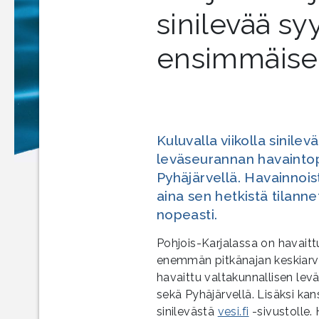
sinilevää s
ensimmäisell
Kuluvalla viikolla sinile
leväseurannan havaintop
Pyhäjärvellä. Havainnois
aina sen hetkistä tilanne
nopeasti.
Pohjois-Karjalassa on havait
enemmän pitkänajan keskiarvoo
havaittu valtakunnallisen lev
sekä Pyhäjärvellä. Lisäksi ka
sinilevästä
vesi.fi
-sivustolle.