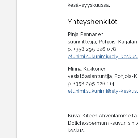
kesä–syyskuussa.
Yhteyshenkilöt
Pinja Pennanen
suunnittelija, Pohjois-Karjala
p. +358 295 026 078
etunimi.sukunimi@ely-keskus.
Minna Kukkonen
vesistöasiantuntija, Pohjois-
p. +358 295 026 114
etunimi.sukunimi@ely-keskus.
Kuva: Kiteen Ahvenlammelta 4
Dolichospermum -suvun sinile
keskus.