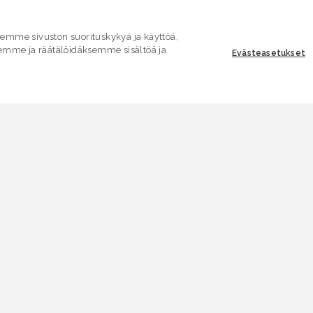
mme sivuston suorituskykyä ja käyttöä,
emme ja räätälöidäksemme sisältöä ja
Evästeasetukset
ASIAKASPALVELU
E
Yhteydenottolomake
K
.
SÄHKÖPOSTI
V
asiakaspalvelu.ymparisto@lvv.fi
V
PUHELIN
0295 256 920
A
(Ma–pe 9–14)
Puhelun hinta pvm/mpm
A