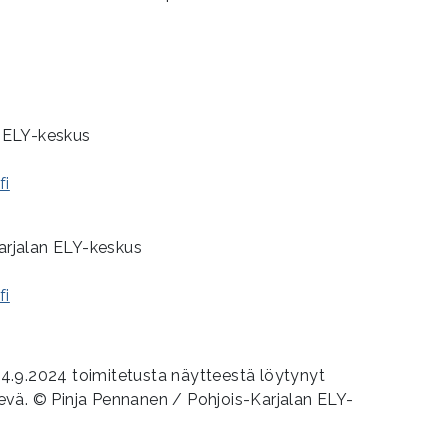
n ELY-keskus
fi
Karjalan ELY-keskus
fi
.9.2024 toimitetusta näytteestä löytynyt
vä. © Pinja Pennanen / Pohjois-Karjalan ELY-