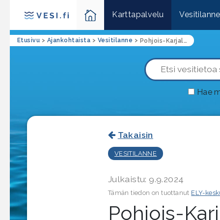
Karttapalvelu
Vesitilann
Etusivu
>
Ajankohtaista
>
Vesitilanne
>
Pohjois-Karjalassa on havaittu sinilevää syyskuun ensimmäisellä viikolla
Hae m
Takaisin
VESITILANNE
Julkaistu: 9.9.2024
Tämän tiedon on tuottanut
ELY-kesk
Pohjois-Karj