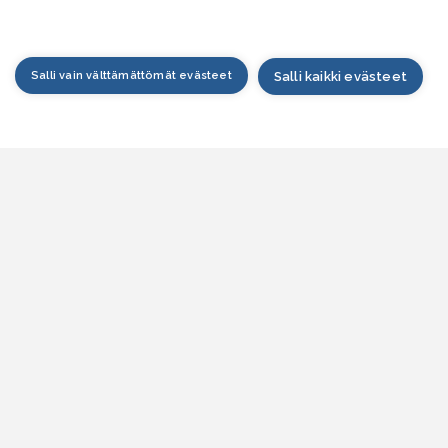
Salli vain välttämättömät evästeet
Salli kaikki evästeet
tusivu
arttapalvelu
esitilanne
esitieto
jankohtaista
siakaspalvelu