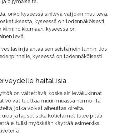
ja öljymäiseltä.
oida, onko kyseessä sinilevä vai jokin muu levä.
osketuksesta, kyseessä on todennäköisesti
n kiinni roikkumaan, kyseessä on
inen levä.
esilasiin ja antaa sen seistä noin tunnin. Jos
edenpinnalle, kyseessä on todennäköisesti
erveydelle haitallisia
yttöä on vältettävä, koska sinileväkukinnat
levät voivat tuottaa muun muassa hermo- tai
itä, jotka voivat aiheuttaa oireita.
 uida ja lapset sekä kotieläimet tulee pitää
että ei tulisi myöskään käyttää esimerkiksi
luvetenä.