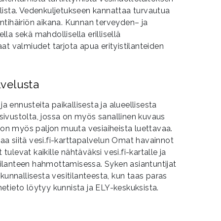
lista. Vedenkuljetukseen kannattaa turvautua
ntihäiriön aikana. Kunnan terveyden– ja
la sekä mahdollisella erillisellä
at valmiudet tarjota apua erityistilanteiden
lvelusta
ja ennusteita paikallisesta ja alueellisesta
i-sivustolta, jossa on myös sanallinen kuvaus
a on myös paljon muuta vesiaiheista luettavaa.
ttaa siitä vesi.fi-karttapalvelun Omat havainnot
 tulevat kaikille nähtäväksi vesi.fi-kartalle ja
lanteen hahmottamisessa. Syken asiantuntijat
kunnallisesta vesitilanteesta, kun taas paras
nnetieto löytyy kunnista ja ELY-keskuksista.