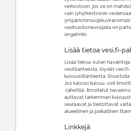
verkostoon, jos se on mahdol
vain lyhytkestoisen vedensaa
ympäristönsuojeluviranomaisel
vesihuoltoneuvojalla on parha
ongelmiin.
Lisää tietoa vesi.fi-pa
Lisää tietoa, kuten havaintoja 
vesitilanteesta, löydät vesi.f
kuivuustilanteesta. Sivustoll
Jos kaivosi kuivuu, voit ilmoi
-lähetillä. Ilmoitetut havainnot
auttavat tarkemman kuivuusti
seuraavat ja tiedottavat valta
alueellinen ja paikallinen tila
Linkkejä