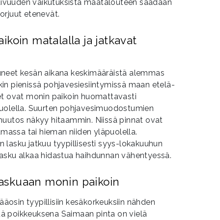
 Kuivuuden vaikutuksista maatalouteen saadaan
orjuut etenevät.
koin matalalla ja jatkavat
uneet kesän aikana keskimääräistä alemmas
in pienissä pohjavesiesiintymissä maan etelä-
et ovat monin paikoin huomattavasti
puolella. Suurten pohjavesimuodostumien
muutos näkyy hitaammin. Niissä pinnat ovat
umassa tai hieman niiden yläpuolella.
 lasku jatkuu tyypillisesti syys-lokakuuhun
asku alkaa hidastua haihdunnan vähentyessä.
 laskuaan monin paikoin
pääosin tyypillisiin kesäkorkeuksiin nähden
ä poikkeuksena Saimaan pinta on vielä