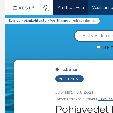
Karttapalvelu
Vesitilann
Etusivu
>
Ajankohtaista
>
Vesitilanne
>
Pohjavedet laskussa – vähäsateinen ja kuuma kesä voi kuivattaa kaivon
Hae m
Takaisin
VESITILANNE
Julkaistu: 6.8.2021
Tämän tiedon on tuottanut
Tulvakes
Pohjavedet 