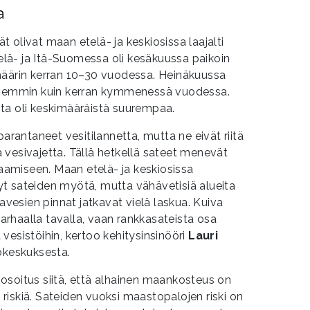
a
 olivat maan etelä- ja keskiosissa laajalti
ä- ja Itä-Suomessa oli kesäkuussa paikoin
määrin kerran 10–30 vuodessa. Heinäkuussa
arvemmin kuin kerran kymmenessä vuodessa.
ta oli keskimääräistä suurempaa.
parantaneet vesitilannetta, mutta ne eivät riitä
vesivajetta. Tällä hetkellä sateet menevät
amiseen. Maan etelä- ja keskiosissa
t sateiden myötä, mutta vähävetisiä alueita
javesien pinnat jatkavat vielä laskua. Kuiva
rhaalla tavalla, vaan rankkasateista osa
vesistöihin, kertoo kehitysinsinööri
Lauri
keskuksesta.
osoitus siitä, että alhainen maankosteus on
iskiä. Sateiden vuoksi maastopalojen riski on