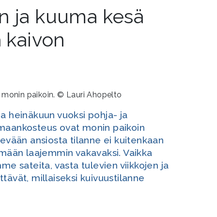
n ja kuuma kesä
a kaivon
n monin paikoin. © Lauri Ahopelto
a heinäkuun vuoksi pohja- ja
 maankosteus ovat monin paikoin
kevään ansiosta tilanne ei kuitenkaan
tymään laajemmin vakavaksi. Vaikka
me sateita, vasta tulevien viikkojen ja
tävät, millaiseksi kuivuustilanne