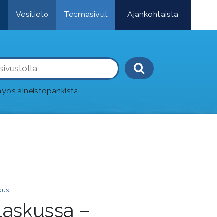
e
Vesitieto
Teemasivut
Ajankohtaista
Haku-painik
yös aineistopankista
kus
laskussa –