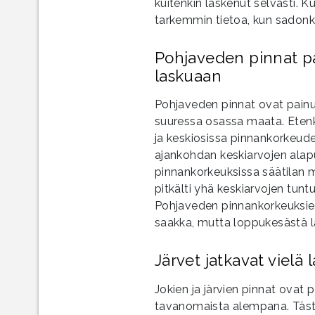
kuitenkin laskenut selvästi.
tarkemmin tietoa, kun sadonk
Pohjaveden pinnat pai
laskuaan
Pohjaveden pinnat ovat pain
suuressa osassa maata. Etenk
ja keskiosissa pinnankorkeud
ajankohdan keskiarvojen ala
pinnankorkeuksissa säätilan 
pitkälti yhä keskiarvojen tunt
Pohjaveden pinnankorkeuksien
saakka, mutta loppukesästä l
Järvet jatkavat vielä
Jokien ja järvien pinnat ovat 
tavanomaista alempana. Täst