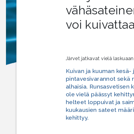
vähäsateine
voi kuivatta
Järvet jatkavat vielä laskuaa
Kuivan ja kuuman kesä- j
pintavesivarannot sekä
alhaisia. Runsasvetisen 
ole vielä päässyt kehit
helteet loppuivat ja saim
kuukausien sateet määrit
kehittyy.