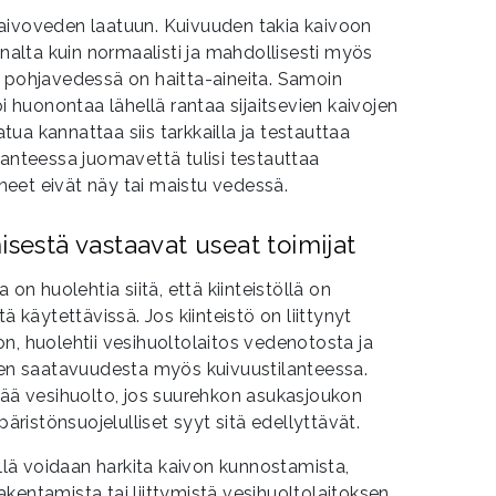
aivoveden laatuun. Kuivuuden takia kaivoon
nnalta kuin normaalisti ja mahdollisesti myös
a pohjavedessä on haitta-aineita. Samoin
oi huonontaa lähellä rantaa sijaitsevien kaivojen
ua kannattaa siis tarkkailla ja testauttaa
lanteessa juomavettä tulisi testauttaa
aineet eivät näy tai maistu vedessä.
isestä vastaavat useat toimijat
 on huolehtia siitä, että kiinteistöllä on
ä käytettävissä. Jos kiinteistö on liittynyt
n, huolehtii vesihuoltolaitos vedenotosta ja
ujen saatavuudesta myös kuivuustilanteessa.
tää vesihuolto, jos suurehkon asukasjoukon
päristönsuojelulliset syyt sitä edellyttävät.
öllä voidaan harkita kaivon kunnostamista,
kentamista tai liittymistä vesihuoltolaitoksen