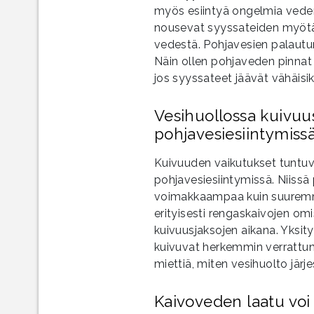
myös esiintyä ongelmia veden
nousevat syyssateiden myötä
vedestä. Pohjavesien palautu
Näin ollen pohjaveden pinnat 
jos syyssateet jäävät vähäisik
Vesihuollossa kuivuu
pohjavesiesiintymissä
Kuivuuden vaikutukset tuntuv
pohjavesiesiintymissä. Niiss
voimakkaampaa kuin suurem
erityisesti rengaskaivojen om
kuivuusjaksojen aikana. Yksity
kuivuvat herkemmin verrattuna
miettiä, miten vesihuolto järj
Kaivoveden laatu vo