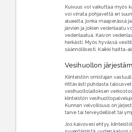
Kuivuus voi vaikuttaa myös k
voi virrata pohjavettä eri suu
alueelta, jonka maaperässä j
järvien ja jokien vedenlaatu v
vedenlaatua. Kaivon vedenlaat
herkästi. Myös hyvässä vesiti
säännöllisesti. Kaikki haitta-
Vesihuollon järjestäm
Kiinteistön omistajan vastuulla
riittävästi puhdasta talousvett
vesihuoltolaitoksen verkostoo
kiinteistön vesihuoltopalvel
Kunnan velvollisuus on järjes
tarve tai terveydelliset tai ym
Jos kaivovesi ehtyy, kiinteist
syventämistä, uuden kaivon ra