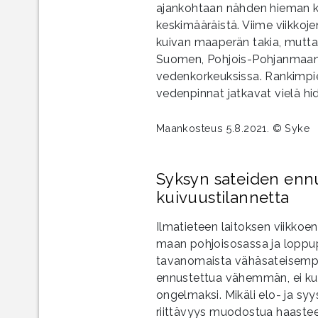
ajankohtaan nähden hieman k
keskimääräistä. Viime viikkoje
kuivan maaperän takia, mutta
Suomen, Pohjois-Pohjanmaan j
vedenkorkeuksissa. Rankimpien
vedenpinnat jatkavat vielä hid
Maankosteus 5.8.2021. © Syke
Syksyn sateiden enn
kuivuustilannetta
Ilmatieteen laitoksen viikko
maan pohjoisosassa ja loppu
tavanomaista vähäsateisempa
ennustettua vähemmän, ei ku
ongelmaksi. Mikäli elo- ja sy
riittävyys muodostua haastee