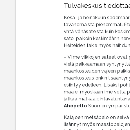
Tulvakeskus tiedotta
Kesä- ja heinäkuun sademäärät
tavanomaista pienemmät. Etel
yhtä vähäsateista kuin keski
satoi paikoin keskimäärin h
Helteiden takia myös haihdun
– Viime viikkojen sateet ovat 
vielä paikkaamaan syntynyttä 
maankosteuden vajeen paikka
maankosteus onkin lisääntyny
esiintyy edelleen. Lisäksi poh
maa ei myöskään ime vettä pa
jatkaa matkaa pintavaluntana 
Ahopelto
Suomen ympäristö
Kalajoen metsäpalo on selvä 
lisännyt myös maastopalojen r