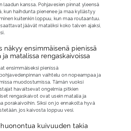
 laadun kanssa. Pohjavesien pinnat yleensä
, kun haihdunta pienenee ja maa kyllästyy
minen kuitenkin loppuu, kun maa routaantuu.
saattavat jäävät mataliksi koko talven ajaksi,
si.
s näkyy ensimmäisenä pienissä
 ja matalissa rengaskaivoissa
at ensimmäiseksi pienissä
ä pohjavedenpinnan vaihtelu on nopeampaa ja
missa muodostumissa. Tämän vuoksi
istajat havaitsevat ongelmia pitkien
iset rengaskaivot ovat usein matalia ja
 porakaivoihin. Siksi on jo ennakolta hyvä
estetään, jos kaivosta loppuu vesi.
i huonontua kuivuuden takia