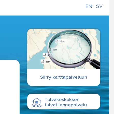
EN
SV
e
Siirry karttapalveluun
Tulvakeskuksen
tulvatilanne­palvelu