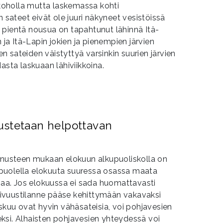
oholla mutta laskemassa kohti
n sateet eivät ole juuri näkyneet vesistöissä
 pientä nousua on tapahtunut lähinnä Itä-
a Itä-Lapin jokien ja pienempien järvien
 sateiden väistyttyä varsinkin suurien järvien
asta laskuaan lähiviikkoina.
ustetaan helpottavan
ennusteen mukaan elokuun alkupuoliskolla on
puolella elokuuta suuressa osassa maata
a. Jos elokuussa ei sada huomattavasti
ivuustilanne pääse kehittymään vakavaksi
yskuu ovat hyvin vähäsateisia, voi pohjavesien
ksi. Alhaisten pohjavesien yhteydessä voi