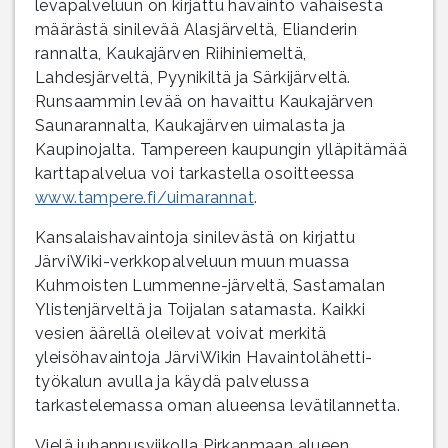
leväpalveluun on kirjattu havainto vähäisestä
määrästä sinilevää Alasjärveltä, Elianderin
rannalta, Kaukajärven Riihiniemeltä,
Lahdesjärveltä, Pyynikiltä ja Särkijärveltä.
Runsaammin levää on havaittu Kaukajärven
Saunarannalta, Kaukajärven uimalasta ja
Kaupinojalta. Tampereen kaupungin ylläpitämää
karttapalvelua voi tarkastella osoitteessa
www.tampere.fi/uimarannat
.
Kansalaishavaintoja sinilevästä on kirjattu
JärviWiki-verkkopalveluun muun muassa
Kuhmoisten Lummenne-järveltä, Sastamalan
Ylistenjärveltä ja Toijalan satamasta. Kaikki
vesien äärellä oleilevat voivat merkitä
yleisöhavaintoja JärviWikin Havaintolähetti-
työkalun avulla ja käydä palvelussa
tarkastelemassa oman alueensa levätilannetta.
Vielä juhannusviikolla Pirkanmaan alueen