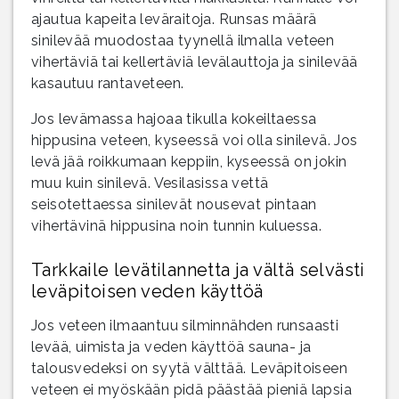
ajautua kapeita leväraitoja. Runsas määrä
sinilevää muodostaa tyynellä ilmalla veteen
vihertäviä tai kellertäviä levälauttoja ja sinilevää
kasautuu rantaveteen.
Jos levämassa hajoaa tikulla kokeiltaessa
hippusina veteen, kyseessä voi olla sinilevä. Jos
levä jää roikkumaan keppiin, kyseessä on jokin
muu kuin sinilevä. Vesilasissa vettä
seisotettaessa sinilevät nousevat pintaan
vihertävinä hippusina noin tunnin kuluessa.
Tarkkaile levätilannetta ja vältä selvästi
leväpitoisen veden käyttöä
Jos veteen ilmaantuu silminnähden runsaasti
levää, uimista ja veden käyttöä sauna- ja
talousvedeksi on syytä välttää. Leväpitoiseen
veteen ei myöskään pidä päästää pieniä lapsia