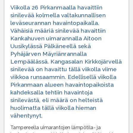
Viikolla 26 Pirkanmaalla havaittiin
sinilevää kolmella valtakunnallisen
leväseurannan havaintopaikalla.
Vähäisiä määriä sinilevää havaittiin
Kankahuven uimarannalla Aitoon
Uusikylässä Pälkäneellä sekä
Pyhäjärven Mäyriänrannalla
Lempäälässä. Kangasalan Kirkkojärvellä
sinilevää on havaittu tällä viikolla viime
viikkoa runsaammin. Edellisellä viikolla
Pirkanmaan alueen havaintopaikoista
kahdeksalla tehtiin havaintoja
sinilevästä, eli määrä on helteistä
huolimatta tällä viikolla hieman
vähentynyt.
Tampereella uimarantojen lämpötila- ja