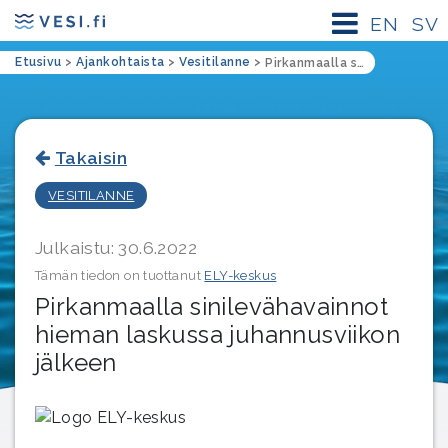
EN
SV
Etusivu
>
Ajankohtaista
>
Vesitilanne
>
Pirkanmaalla sinilevähavainnot hieman laskussa juhannusviikon jälkeen
Takaisin
VESITILANNE
Julkaistu: 30.6.2022
Tämän tiedon on tuottanut
ELY-keskus
Pirkanmaalla sinilevähavainnot
hieman laskussa juhannusviikon
jälkeen