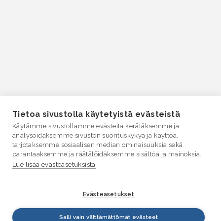
Tietoa sivustolla käytetyistä evästeistä
Käytämme sivustollamme evästeitä kerätäksemme ja
analysoidaksemme sivuston suorituskykyä ja käyttöä,
tarjotaksemme sosiaalisen median ominaisuuksia sekä
parantaaksemme ja räätälöidäksemme sisältöä ja mainoksia.
Lue lisää evästeasetuksista
Evästeasetukset
Salli vain välttämättömät evästeet