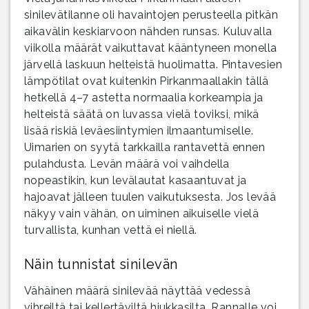
sinilevätilanne oli havaintojen perusteella pitkän
aikavälin keskiarvoon nähden runsas. Kuluvalla
viikolla määrät vaikuttavat kääntyneen monella
järvellä laskuun helteistä huolimatta. Pintavesien
lämpötilat ovat kuitenkin Pirkanmaallakin tällä
hetkellä 4–7 astetta normaalia korkeampia ja
helteistä säätä on luvassa vielä toviksi, mikä
lisää riskiä leväesiintymien ilmaantumiselle.
Uimarien on syytä tarkkailla rantavettä ennen
pulahdusta. Levän määrä voi vaihdella
nopeastikin, kun levälautat kasaantuvat ja
hajoavat jälleen tuulen vaikutuksesta. Jos levää
näkyy vain vähän, on uiminen aikuiselle vielä
turvallista, kunhan vettä ei niellä.
Näin tunnistat sinilevän
Vähäinen määrä sinilevää näyttää vedessä
vihreiltä tai kellertäviltä hiukkasilta. Rannalle voi