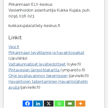
Pirkanmaan ELY-keskus
Vesienhoidon asiantuntija Kukka Kujala, puh.
0295 036 023
kukka.kujala(at)ely-keskus.fi
Linkit:
Vesi.fi
Pirkanmaan levätilanne ja havaintopaikat
(JärviWiki)
Valtakunnalliset levätiedotteet
(syke.fi)
Pintavesien lämpötilakartta
(ymparisto.fi)
Ohje levähavainnon tekemiseen
(jarviwiki.fi)
Havaintojen tallentaminen Havaintolähetin
avulla
(jarviwiki.fi)