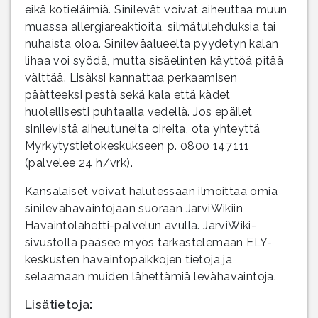
eikä kotieläimiä. Sinilevät voivat aiheuttaa muun
muassa allergiareaktioita, silmätulehduksia tai
nuhaista oloa. Sinileväalueelta pyydetyn kalan
lihaa voi syödä, mutta sisäelinten käyttöä pitää
välttää. Lisäksi kannattaa perkaamisen
päätteeksi pestä sekä kala että kädet
huolellisesti puhtaalla vedellä. Jos epäilet
sinilevistä aiheutuneita oireita, ota yhteyttä
Myrkytystietokeskukseen p. 0800 147 111
(palvelee 24 h/vrk).
Kansalaiset voivat halutessaan ilmoittaa omia
sinilevähavaintojaan suoraan JärviWikiin
Havaintolähetti-palvelun avulla. JärviWiki-
sivustolla pääsee myös tarkastelemaan ELY-
keskusten havaintopaikkojen tietoja ja
selaamaan muiden lähettämiä levähavaintoja.
Lisätietoja
: