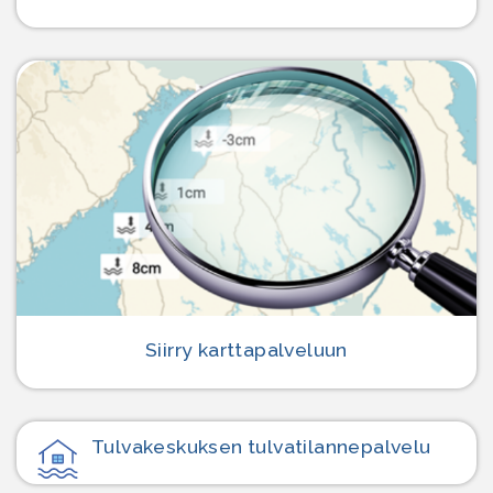
Siirry karttapalveluun
Tulvakeskuksen tulvatilanne­palvelu