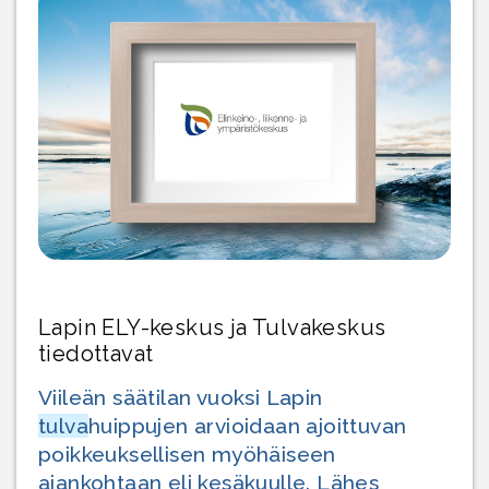
Lapin ELY-keskus ja Tulvakeskus
tiedottavat
Viileän säätilan vuoksi Lapin
tulva
huippujen arvioidaan ajoittuvan
poikkeuksellisen myöhäiseen
ajankohtaan eli kesäkuulle. Lähes