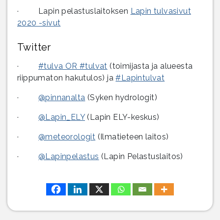
· Lapin pelastuslaitoksen
Lapin tulvasivut
2020 -sivut
Twitter
·
#tulva OR #tulvat
(toimijasta ja alueesta
riippumaton hakutulos) ja
#Lapintulvat
·
@pinnanalta
(Syken hydrologit)
·
@Lapin_ELY
(Lapin ELY-keskus)
·
@meteorologit
(Ilmatieteen laitos)
·
@Lapinpelastus
(Lapin Pelastuslaitos)