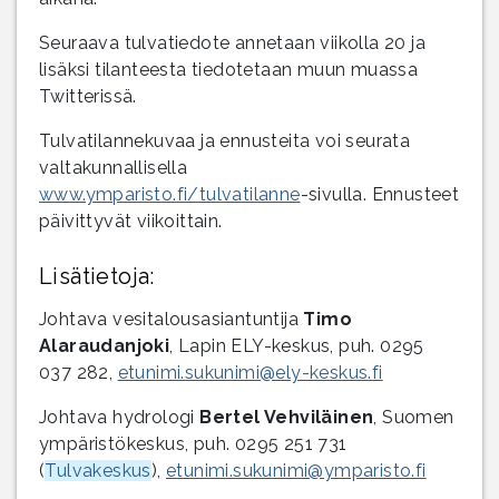
Seuraava tulvatiedote annetaan viikolla 20 ja
lisäksi tilanteesta tiedotetaan muun muassa
Twitterissä.
Tulvatilannekuvaa ja ennusteita voi seurata
valtakunnallisella
www.ymparisto.fi/tulvatilanne
-sivulla. Ennusteet
päivittyvät viikoittain.
Lisätietoja:
Johtava vesitalousasiantuntija
Timo
Alaraudanjoki
, Lapin ELY-keskus, puh. 0295
037 282,
etunimi.sukunimi@ely-keskus.fi
Johtava hydrologi
Bertel Vehviläinen
, Suomen
ympäristökeskus, puh. 0295 251 731
(
Tulvakeskus
),
etunimi.sukunimi@ymparisto.fi