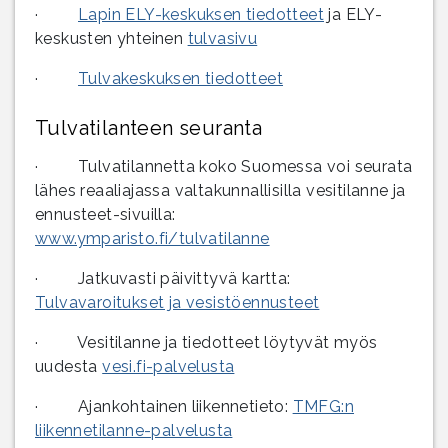
·
Lapin ELY-keskuksen tiedotteet
ja ELY-
keskusten yhteinen
tulvasivu
·
Tulvakeskuksen tiedotteet
Tulvatilanteen seuranta
· Tulvatilannetta koko Suomessa voi seurata
lähes reaaliajassa valtakunnallisilla vesitilanne ja
ennusteet-sivuilla:
www.ymparisto.fi/tulvatilanne
· Jatkuvasti päivittyvä kartta:
Tulvavaroitukset ja vesistöennusteet
· Vesitilanne ja tiedotteet löytyvät myös
uudesta
vesi.fi-palvelusta
· Ajankohtainen liikennetieto:
TMFG:n
liikennetilanne-palvelusta