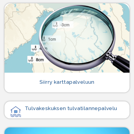
Siirry karttapalveluun
Tulvakeskuksen tulvatilanne­palvelu