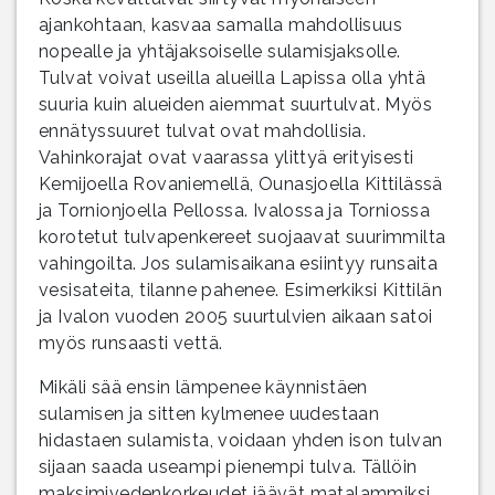
ajankohtaan, kasvaa samalla mahdollisuus
nopealle ja yhtäjaksoiselle sulamisjaksolle.
Tulvat voivat useilla alueilla Lapissa olla yhtä
suuria kuin alueiden aiemmat suurtulvat. Myös
ennätyssuuret tulvat ovat mahdollisia.
Vahinkorajat ovat vaarassa ylittyä erityisesti
Kemijoella Rovaniemellä, Ounasjoella Kittilässä
ja Tornionjoella Pellossa. Ivalossa ja Torniossa
korotetut tulvapenkereet suojaavat suurimmilta
vahingoilta. Jos sulamisaikana esiintyy runsaita
vesisateita, tilanne pahenee. Esimerkiksi Kittilän
ja Ivalon vuoden 2005 suurtulvien aikaan satoi
myös runsaasti vettä.
Mikäli sää ensin lämpenee käynnistäen
sulamisen ja sitten kylmenee uudestaan
hidastaen sulamista, voidaan yhden ison tulvan
sijaan saada useampi pienempi tulva. Tällöin
maksimivedenkorkeudet jäävät matalammiksi.