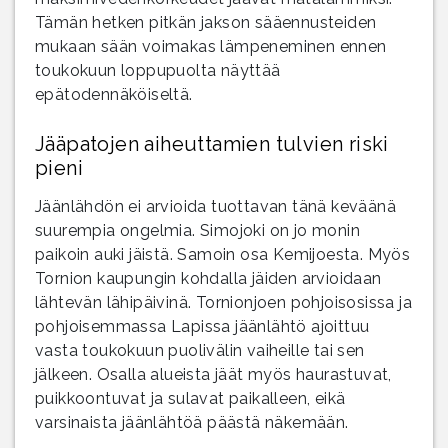
Tämän hetken pitkän jakson sääennusteiden
mukaan sään voimakas lämpeneminen ennen
toukokuun loppupuolta näyttää
epätodennäköiseltä.
Jääpatojen aiheuttamien tulvien riski
pieni
Jäänlähdön ei arvioida tuottavan tänä keväänä
suurempia ongelmia. Simojoki on jo monin
paikoin auki jäistä. Samoin osa Kemijoesta. Myös
Tornion kaupungin kohdalla jäiden arvioidaan
lähtevän lähipäivinä. Tornionjoen pohjoisosissa ja
pohjoisemmassa Lapissa jäänlähtö ajoittuu
vasta toukokuun puolivälin vaiheille tai sen
jälkeen. Osalla alueista jäät myös haurastuvat,
puikkoontuvat ja sulavat paikalleen, eikä
varsinaista jäänlähtöä päästä näkemään.