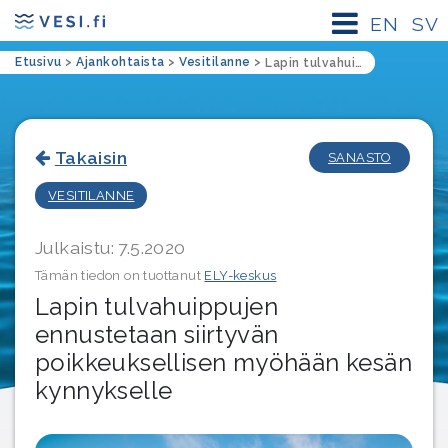
EN
SV
Etusivu
>
Ajankohtaista
>
Vesitilanne
>
Lapin tulvahuippujen ennustetaan siirtyvän poikkeuksellisen myöhään kesän kynnykselle
Takaisin
SANASTO
VESITILANNE
Julkaistu: 7.5.2020
Tämän tiedon on tuottanut
ELY-keskus
Lapin tulvahuippujen
ennustetaan siirtyvän
poikkeuksellisen myöhään kesän
kynnykselle