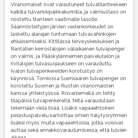
Viranomaiset ovat varautuneet tulvatilanteeseen
kaikilla tulvariskipaikkakunnilla, ja valmiustaso on
nostettu tilanteen vaatimalle tasolle.
Säännösteltyjen järvien vedenkorkeudet on
laskettu alarajan tuntumaan tulvavahinkojen
ehkäisemiseksi. Kittilässä terveyskeskuksen ja
Rantatien kerrostalojen väliaikainen tulvapenger
on valmis, ja Pääskylänniemen palvelutalon ja
rivitalojen tulvasuojaukseen on varauduttu.
Ivalon tulvapenkereiden korotustyö on
käynnissä. Torniossa Suensaaren tulvapenger on
korotettu Suomen ja Ruotsin viranomaisten
kanssa yhteistyössä. Rovaniemellä on tehty
tilapäisiä tulvapenkereitä. Niitä varaudutaan
tekemään vielä lisää. Lisäksi vapaaehtoinen
pelastuspalvelu kartoittaa omien hälytysryhmien
lisäksi myös muita vapaaehtoisia, jotka voisivat
auttaa sekä ennakkovarautumisessa, että tulvien
aikana.