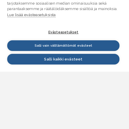
tarjotaksemme sosiaalisen median ominaisuuksia sekä
parantaaksemme ja räätälöidäksemme sisältöä ja mainoksia.
Lue lisää evästeasetuksista
Evästeasetukset
Salli vain välttämättömät evästeet
Salli kaikki evästeet
VESI.fi
Vesi.fi on vesiaiheisen tutkitun tiedon lähde, joka
palvelee sekä kansalaisia että eri alojen
asiantuntijoita. Tietosisällön sivustolle tuottavat
Suomen ympäristökeskus, Lupa- ja valvontavirasto,
Elinvoimakeskukset, Ilmatieteen laitos ja Tulvakeskus