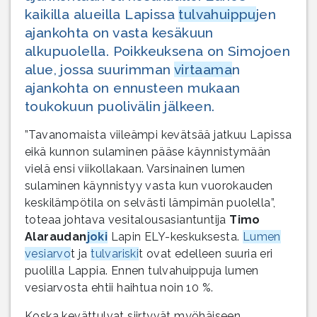
kaikilla alueilla Lapissa
tulvahuippu
jen
ajankohta on vasta kesäkuun
alkupuolella. Poikkeuksena on Simojoen
alue, jossa suurimman
virtaama
n
ajankohta on ennusteen mukaan
toukokuun puolivälin jälkeen.
”Tavanomaista viileämpi kevätsää jatkuu Lapissa
eikä kunnon sulaminen pääse käynnistymään
vielä ensi viikollakaan. Varsinainen lumen
sulaminen käynnistyy vasta kun vuorokauden
keskilämpötila on selvästi lämpimän puolella”,
toteaa johtava vesitalousasiantuntija
Timo
Alaraudan
joki
Lapin ELY-keskuksesta.
Lumen
vesiarvo
t ja
tulvariski
t ovat edelleen suuria eri
puolilla Lappia. Ennen tulvahuippuja lumen
vesiarvosta ehtii haihtua noin 10 %.
Koska kevättulvat siirtyvät myöhäiseen