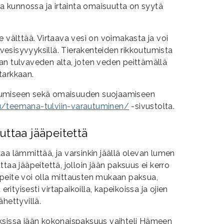
la kunnossa ja irtainta omaisuutta on syytä
e välttää. Virtaava vesi on voimakasta ja voi
n vesisyvyyksillä. Tierakenteiden rikkoutumista
an tulvaveden alta, joten veden peittämällä
 tarkkaan.
tumiseen sekä omaisuuden suojaamiseen
u/teemana-tulviin-varautuminen/
-sivustolta.
uttaa jääpeitettä
aa lämmittää, ja varsinkin jäällä olevan lumen
taa jääpeitettä, jolloin jään paksuus ei kerro
eite voi olla mittausten mukaan paksua,
erityisesti virtapaikoilla, kapeikoissa ja ojien
hettyvillä.
ksissa jään kokonaispaksuus vaihteli Hämeen