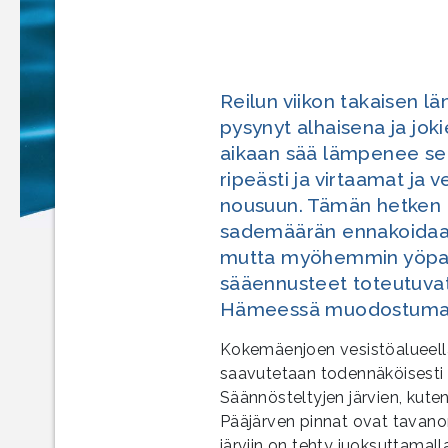
Reilun viikon takaisen l
pysynyt alhaisena ja jok
aikaan sää lämpenee sel
ripeästi ja virtaamat ja
nousuun. Tämän hetken 
sademäärän ennakoidaan
mutta myöhemmin yöpakk
sääennusteet toteutuvat
Hämeessä muodostumassa
Kokemäenjoen vesistöalueella
saavutetaan todennäköisesti p
Säännösteltyjen järvien, kut
Pääjärven pinnat ovat tavanom
järviin on tehty juoksuttamall