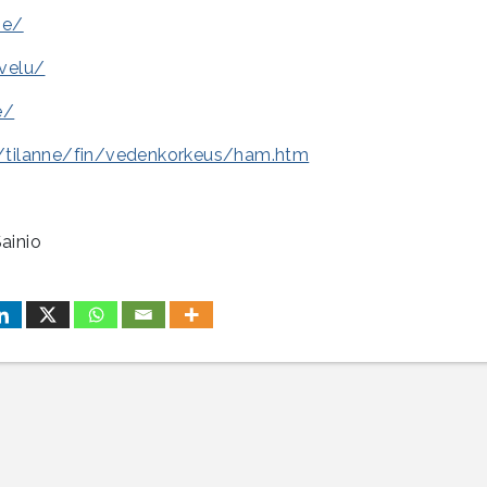
ne/
lvelu/
e/
3/tilanne/fin/vedenkorkeus/ham.htm
ainio