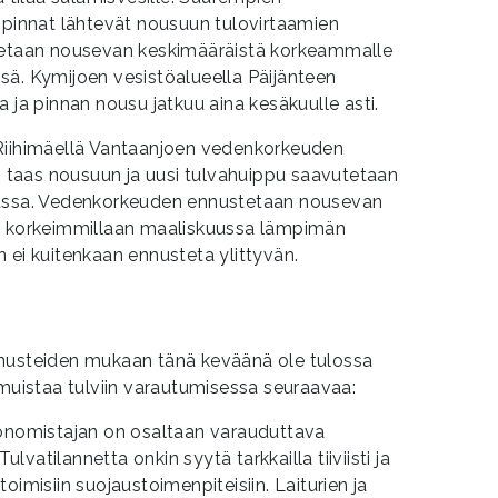
npinnat lähtevät nousuun tulovirtaamien
stetaan nousevan keskimääräistä korkeammalle
sä. Kymijoen vesistöalueella Päijänteen
 ja pinnan nousu jatkuu aina kesäkuulle asti.
Riihimäellä Vantaanjoen vedenkorkeuden
taas nousuun ja uusi tulvahuippu saavutetaan
lussa. Vedenkorkeuden ennustetaan nousevan
li korkeimmillaan maaliskuussa lämpimän
 ei kuitenkaan ennusteta ylittyvän.
n
nnusteiden mukaan tänä keväänä ole tulossa
 muistaa tulviin varautumisessa seuraavaa:
tönomistajan on osaltaan varauduttava
vatilannetta onkin syytä tarkkailla tiiviisti ja
oimisiin suojaustoimenpiteisiin. Laiturien ja