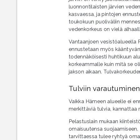
luonnontilaisten järvien vede
kasvaessa, ja pintojen ennu
toukokuun puoliväliin mennes
vedenkorkeus on vielä alhaalla
Vantaanjoen vesistöalueella 
ennustetaan myös kääntyvän 
todennäköisesti huhtikuun a
korkeammalle kuin mitä se o
jakson aikaan. Tulvakorkeuden
Tulviin varautumine
Vaikka Hämeen alueelle ei e
merkittäviä tulvia, kannattaa
Pelastuslain mukaan kiinteis
omaisuutensa suojaamiseen. Tul
tarvittaessa tulee ryhtyä omat