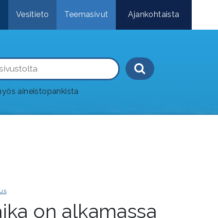
e
Vesitieto
Teemasivut
Ajankohtaista
Haku-painik
yös aineistopankista
us
aika on alkamassa