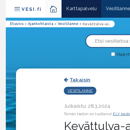
Karttapalvelu
Vesitilann
Etusivu
>
Ajankohtaista
>
Vesitilanne
>
Kevättulva-aika on alkamassa
Hae m
Takaisin
VESITILANNE
Julkaistu: 28.3.2024
Tämän tiedon on tuottanut
ELY-kesk
Kevättulva-