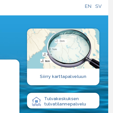
EN
SV
e
Siirry karttapalveluun
Tulvakeskuksen
tulvatilanne­palvelu