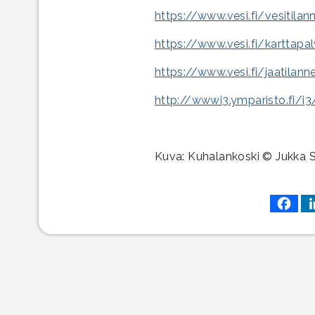
https://www.vesi.fi/vesitilan
https://www.vesi.fi/karttapa
https://www.vesi.fi/jaatilann
http://wwwi3.ymparisto.fi/i
Kuva: Kuhalankoski © Jukka S