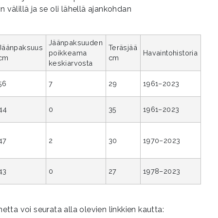
 välillä ja se oli lähellä ajankohdan
Jäänpaksuuden
Jäänpaksuus
Teräsjää
poikkeama
Havaintohistoria
cm
cm
keskiarvosta
56
7
29
1961–2023
44
0
35
1961–2023
47
2
30
1970–2023
43
0
27
1978–2023
netta voi seurata alla olevien linkkien kautta: