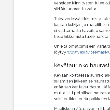
veneiden kiinnitysten tulee ol
siirtää turvaan tulvalta.
Tulvavedessä liikkumista tule
kaataa kulkijan jo matalillaki
ei välttämättä havaitse same
tiellä liikkumista tulee harkita
Ohjeita omatoimiseen varau
löytyy
www.vesi.fi/teemasiv
Kevätaurinko haurast
Kevään koittaessa aurinko alk
sulamisen jälkeen se haurastut
enää sen kantavuudesta. Jääp
mutta silti petollisen haurasta 
sekä putkien purkupaikkojen lä
Maaliskuun 20. päivän mittau