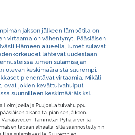
ämpimän jakson jälkeen lämpötila on
ien virtaama on vähentynyt. Pääsiäisen
västi Hämeen alueella, lumet sulavat
 vedenkorkeudet lähtevät uudestaan
ennusteissa lumen sulamisajan
 olevan keskimääräistä suurempi,
aset pienentävät virtaamia. Mikäli
, ovat jokien kevättulvahuiput
 suunnilleen keskimääräisiksi.
 Loimijoella ja Puujoella tulvahuippu
ääsiäisen aikana tai pian sen jälkeen.
en Vanajaveden, Tammelan Pyhäjärven ja
aisen tapaan alhaalla, sillä säännösteltyihin
a tilaa sulamisvesille. Suurempien