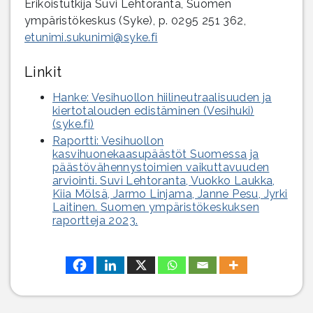
Erikoistutkija Suvi Lehtoranta, Suomen
ympäristökeskus (Syke), p. 0295 251 362,
etunimi.sukunimi@syke.fi
Linkit
Hanke: Vesihuollon hiilineutraalisuuden ja
kiertotalouden edistäminen (Vesihuki)
(syke.fi)
Raportti: Vesihuollon
kasvihuonekaasupäästöt Suomessa ja
päästövähennystoimien vaikuttavuuden
arviointi. Suvi Lehtoranta, Vuokko Laukka,
Kiia Mölsä, Jarmo Linjama, Janne Pesu, Jyrki
Laitinen. Suomen ympäristökeskuksen
raportteja 2023.