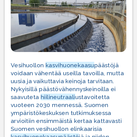
Vesihuollon
kasvihuonekaasu
päästöjä
voidaan vähentää useilla tavoilla, mutta
uusia ja vaikuttavia keinoja tarvitaan.
Nykyisillä päästövähennyskeinoilla ei
saavuteta
hiilineutraali
ustavoitetta
vuoteen 2030 mennessä. Suomen
ympäristökeskuksen tutkimuksessa
arvioitiin ensimmäistä kertaa kattavasti
Suomen vesihuollon elinkaarisia
kasvihuonekaasupäästö
jä ja niiden