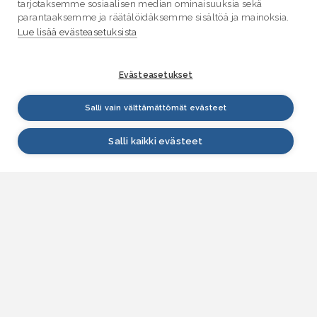
tarjotaksemme sosiaalisen median ominaisuuksia sekä
parantaaksemme ja räätälöidäksemme sisältöä ja mainoksia.
Lue lisää evästeasetuksista
Evästeasetukset
Salli vain välttämättömät evästeet
Salli kaikki evästeet
VESI.fi
Vesi.fi on vesiaiheisen tutkitun tiedon lähde, joka
palvelee sekä kansalaisia että eri alojen
asiantuntijoita. Tietosisällön sivustolle tuottavat
Suomen ympäristökeskus, Lupa- ja valvontavirasto,
Elinvoimakeskukset, Ilmatieteen laitos ja Tulvakeskus