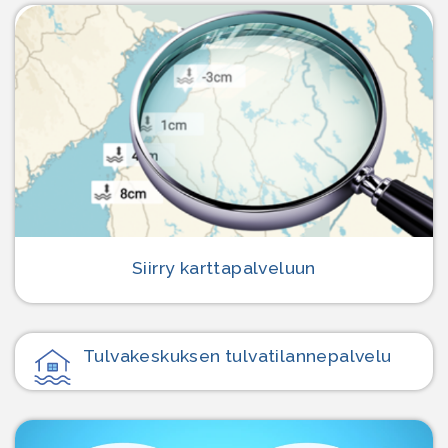
Siirry karttapalveluun
Tulvakeskuksen tulvatilanne­palvelu