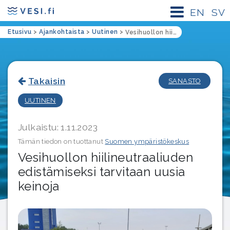
EN
SV
Etusivu
>
Ajankohtaista
>
Uutinen
>
Vesihuollon hiilineutraaliuden edistämiseksi tarvitaan uusia keinoja
Takaisin
SANASTO
UUTINEN
Julkaistu: 1.11.2023
Tämän tiedon on tuottanut
Suomen ympäristökeskus
Vesihuollon hiilineutraaliuden
edistämiseksi tarvitaan uusia
keinoja