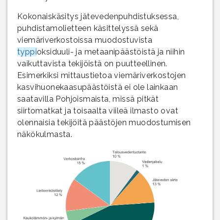
Kokonaiskäsitys jätevedenpuhdistuksessa,
puhdistamolietteen käsittelyssä sekä
viemäriverkostoissa muodostuvista
typpi
oksiduuli- ja metaanipäästöistä ja niihin
vaikuttavista tekijöistä on puutteellinen.
Esimerkiksi mittaustietoa viemäriverkostojen
kasvihuonekaasupäästöistä ei ole lainkaan
saatavilla Pohjoismaista, missä pitkät
siirtomatkat ja toisaalta viileä ilmasto ovat
olennaisia tekijöitä päästöjen muodostumisen
näkökulmasta.