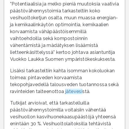
”Potentiaalisia ja melko pieniä muutoksia vaativia
päästövähennystoimia tarkasteltiin koko
vesihuoltoketjun osalta, muun muassa energian-
ja kemikaalinkäytön optimointia, kemikaalien
korvaamista vähäpäästöisemmillä
vaihtoehdoilla sekä kompostoinnin
vähentämistä ja mädätyksen lisäämistä
lietteenkäsittelyssä” kertoo johtava asiantuntija
Vuokko Laukka Suomen ympäristökeskuksesta.
Lisäksi tarkasteltiin kahta isomman kokoluokan
toimea: pintaveden korvaamista
tekopohjavedellä talousveden tuotannossa sekä
ravinteiden talteenottoa
jätevesi
stä.
Tutkijat arvioivat, että tarkastelluilla
päästövähennystoimilla voitaisiin vähentää
vesihuollon kasvihuonekaasupäästöjä yhteensä
enintään 30 %. Vesihuoltolaitoksilla tehtävistä