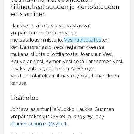
hiilineutraalisuuden ja kiertotalouden
edistäminen
Hankkeen rahoituksesta vastasivat
ympäristöministeriö, maa- ja
metsätalousministeriö,
Vesihuoltolaitos
ten
kehittämisrahasto sekä neljä hankkeessa
mukana ollutta pilottilaitosta: Joensuun Vesi,
Kouvolan Vesi, Kymen Vesi sekä Tampereen Vesi.
Lisäksi yhteistyötä tehtiin AFRY oy:n
Vesihuoltolaitoksen ilmastotyökalut -hankkeen
kanssa.
Lisätietoa
Johtava asiantuntija Vuokko Laukka, Suomen
ympäristökeskus (Syke), p. 0295 251 047,
etunimi.sukunimi@syke.fi