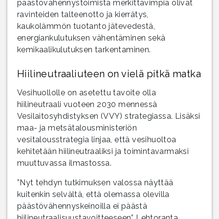
päästövähennystoimista merkittävimpiä olivat
ravinteiden talteenotto ja kierrätys,
kaukolämmön tuotanto jätevedestä,
energiankulutuksen vähentäminen sekä
kemikaalikulutuksen tarkentaminen.
Hiilineutraaliuteen on vielä pitkä matka
Vesihuollolle on asetettu tavoite olla
hiilineutraali vuoteen 2030 mennessä
Vesilaitosyhdistyksen (VVY) strategiassa. Lisäksi
maa- ja metsätalousministeriön
vesitalousstrategia linjaa, että vesihuoltoa
kehitetään hiilineutraaliksi ja toimintavarmaksi
muuttuvassa ilmastossa.
”Nyt tehdyn tutkimuksen valossa näyttää
kuitenkin selvältä, että olemassa olevilla
päästövähennyskeinoilla ei päästä
hiilineutraalisuustavoitteeseen” Lehtoranta