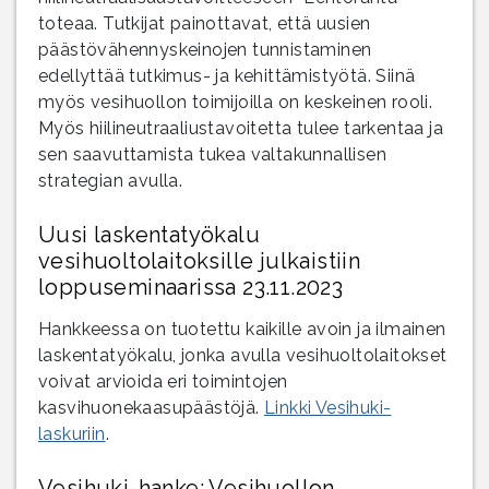
toteaa. Tutkijat painottavat, että uusien
päästövähennyskeinojen tunnistaminen
edellyttää tutkimus- ja kehittämistyötä. Siinä
myös vesihuollon toimijoilla on keskeinen rooli.
Myös hiilineutraaliustavoitetta tulee tarkentaa ja
sen saavuttamista tukea valtakunnallisen
strategian avulla.
Uusi laskentatyökalu
vesihuoltolaitoksille julkaistiin
loppuseminaarissa 23.11.2023
Hankkeessa on tuotettu kaikille avoin ja ilmainen
laskentatyökalu, jonka avulla vesihuoltolaitokset
voivat arvioida eri toimintojen
kasvihuonekaasupäästöjä.
Linkki Vesihuki-
laskuriin
.
Vesihuki-hanke: Vesihuollon