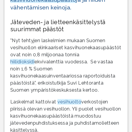
vähentämisen keinoja.
Jäteveden- ja lietteenkäsittelystä
suurimmat päästöt
”Nyt tehtyjen laskelmien mukaan Suomen
vesihuollon elinkaariset kasvihuonekaasupäästöt
ovat noin 0,8 miljoonaa tonnia
hiilidioksidi
ekvivalenttia vuodessa. Se vastaa
noin 1,6 % Suomen
kasvihuonekaasuinventaariossa raportoiduista
päästöistä”, erikoistutkija Suvi Lehtoranta
Suomen ympäristökeskuksesta kertoo.
Laskelmat kattoivat
vesihuolto
verkostojen
piirissä olevan vesihuollon. Yli puolet vesihuollon
kasvihuonekaasupäästöistä muodostuu
jätevedenpuhdistuksessa ja puhdistamolietteen
käsittelyssä.