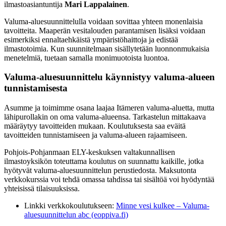
ilmastoasiantuntija
Mari Lappalainen
.
Valuma-aluesuunnittelulla voidaan sovittaa yhteen monenlaisia
tavoitteita. Maaperän vesitalouden parantamisen lisäksi voidaan
esimerkiksi ennaltaehkäistä ympäristöhaittoja ja edistää
ilmastotoimia. Kun suunnitelmaan sisällytetään luonnonmukaisia
menetelmiä, tuetaan samalla monimuotoista luontoa.
Valuma-aluesuunnittelu käynnistyy valuma-alueen
tunnistamisesta
Asumme ja toimimme osana laajaa Itämeren valuma-aluetta, mutta
lähipurollakin on oma valuma-alueensa. Tarkastelun mittakaava
määräytyy tavoitteiden mukaan. Koulutuksesta saa eväitä
tavoitteiden tunnistamiseen ja valuma-alueen rajaamiseen.
Pohjois-Pohjanmaan ELY-keskuksen valtakunnallisen
ilmastoyksikön toteuttama koulutus on suunnattu kaikille, jotka
hyötyvät valuma-aluesuunnittelun perustiedosta. Maksutonta
verkkokurssia voi tehdä omassa tahdissa tai sisältöä voi hyödyntää
yhteisissä tilaisuuksissa.
Linkki verkkokoulutukseen:
Minne vesi kulkee – Valuma-
aluesuunnittelun abc (eoppiva.fi)