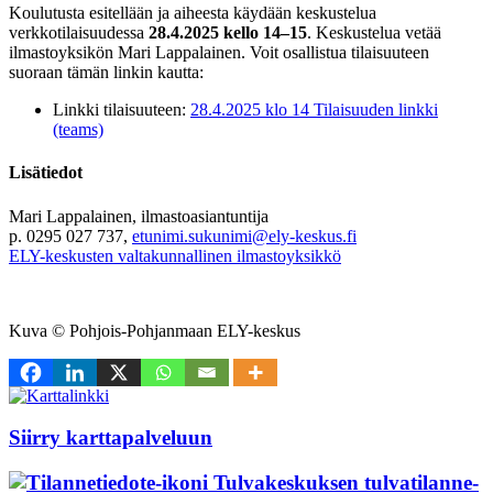
Koulutusta esitellään ja aiheesta käydään keskustelua
verkkotilaisuudessa
28.4.2025 kello 14–15
. Keskustelua vetää
ilmastoyksikön Mari Lappalainen.
Voit osallistua tilaisuuteen
suoraan tämän linkin kautta:
Linkki tilaisuuteen:
28.4.2025 klo 14 Tilaisuuden linkki
(teams)
Lisätiedot
Mari Lappalainen, ilmastoasiantuntija
p. 0295 027 737,
etunimi.sukunimi@ely-keskus.fi
ELY-keskusten valtakunnallinen ilmastoyksikkö
Kuva © Pohjois-Pohjanmaan ELY-keskus
Siirry karttapalveluun
Tulvakeskuksen tulvatilanne­