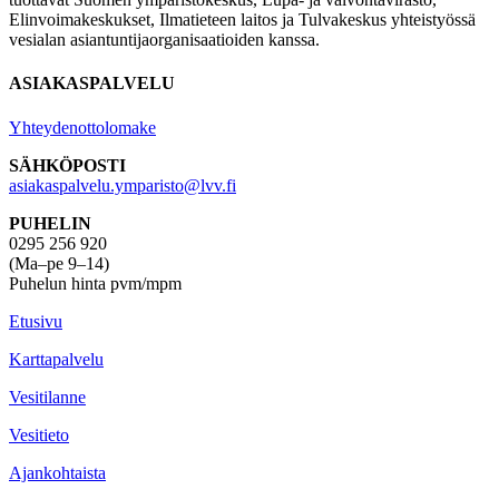
Elinvoimakeskukset, Ilmatieteen laitos ja Tulvakeskus yhteistyössä
vesialan asiantuntijaorganisaatioiden kanssa.
ASIAKASPALVELU
Yhteydenottolomake
SÄHKÖPOSTI
asiakaspalvelu.ymparisto@lvv.fi
PUHELIN
0295 256 920
(Ma–pe 9–14)
Puhelun hinta pvm/mpm
Etusivu
Karttapalvelu
Vesitilanne
Vesitieto
Ajankohtaista