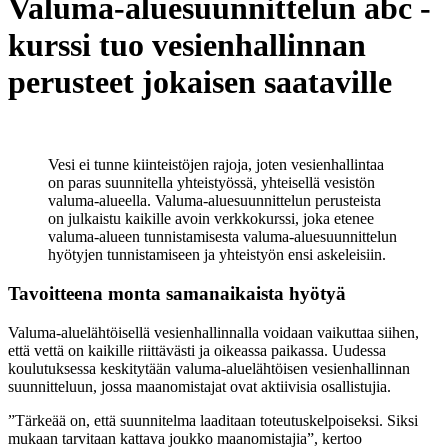
Valuma-aluesuunnittelun abc -
kurssi tuo vesienhallinnan
perusteet jokaisen saataville
Vesi ei tunne kiinteistöjen rajoja, joten vesienhallintaa
on paras suunnitella yhteistyössä, yhteisellä vesistön
valuma-alueella. Valuma-aluesuunnittelun perusteista
on julkaistu kaikille avoin verkkokurssi, joka etenee
valuma-alueen tunnistamisesta valuma-aluesuunnittelun
hyötyjen tunnistamiseen ja yhteistyön ensi askeleisiin.
Tavoitteena monta samanaikaista hyötyä
Valuma-aluelähtöisellä vesienhallinnalla voidaan vaikuttaa siihen,
että vettä on kaikille riittävästi ja oikeassa paikassa. Uudessa
koulutuksessa keskitytään valuma-aluelähtöisen vesienhallinnan
suunnitteluun, jossa maanomistajat ovat aktiivisia osallistujia.
”Tärkeää on, että suunnitelma laaditaan toteutuskelpoiseksi. Siksi
mukaan tarvitaan kattava joukko maanomistajia”, kertoo