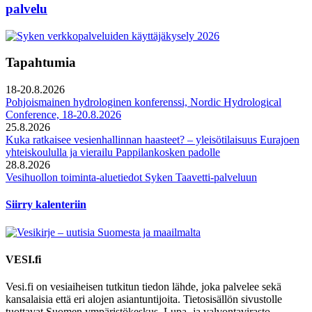
palvelu
Tapahtumia
18-20.8.2026
Pohjoismainen hydrologinen konferenssi, Nordic Hydrological
Conference, 18-20.8.2026
25.8.2026
Kuka ratkaisee vesienhallinnan haasteet? – yleisötilaisuus Eurajoen
yhteiskoululla ja vierailu Pappilankosken padolle
28.8.2026
Vesihuollon toiminta-aluetiedot Syken Taavetti-palveluun
Siirry kalenteriin
VESI.fi
Vesi.fi on vesiaiheisen tutkitun tiedon lähde, joka palvelee sekä
kansalaisia että eri alojen asiantuntijoita. Tietosisällön sivustolle
tuottavat Suomen ympäristökeskus, Lupa- ja valvontavirasto,