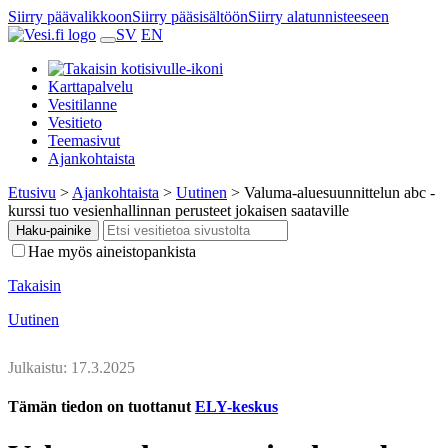
Siirry päävalikkoon
Siirry pääsisältöön
Siirry alatunnisteeseen
SV
EN
Karttapalvelu
Vesitilanne
Vesitieto
Teemasivut
Ajankohtaista
Etusivu
>
Ajankohtaista
>
Uutinen
>
Valuma-aluesuunnittelun abc -
kurssi tuo vesienhallinnan perusteet jokaisen saataville
Haku-painike
Hae myös aineistopankista
Takaisin
Uutinen
Julkaistu: 17.3.2025
Tämän tiedon on tuottanut
ELY-keskus