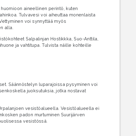
n huomioon aineellinen perintö, kuten
vahinkoa. Tulvavesi voi aiheuttaa monenlaista
. Vettyminen voi synnyttää myös
n alla.
ristökohteet Salpalinjan Hostikkka, Suo-Anttila,
one ja vahtitupa. Tulvista näille kohteille
äiset. Säännöstelyn luparajoissa pysyminen voi
tsenkoskella juoksutuksia, jotka nostavat
Urpalanjoen vesistöalueella. Vesistöalueella ei
enkosken padon murtuminen Suurijärven
puolisessa vesistössä.