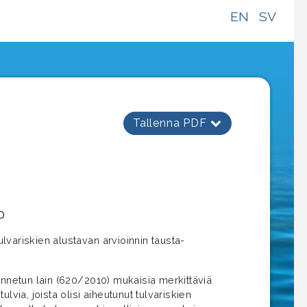
EN
SV
Tallenna PDF
0
variskien alustavan arvioinnin tausta-
annetun lain (620/2010) mukaisia merkittäviä
ulvia, joista olisi aiheutunut tulvariskien