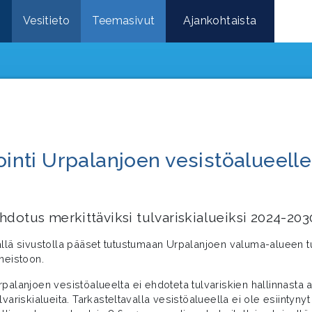
e
Vesitieto
Teemasivut
Ajankohtaista
ointi Urpalanjoen vesistöalueelle
hdotus merkittäviksi tulvariskialueiksi 2024-203
ällä sivustolla pääset tutustumaan Urpalanjoen valuma-alueen tul
ineistoon.
rpalanjoen vesistöalueelta ei ehdoteta tulvariskien hallinnasta 
lvariskialueita. Tarkasteltavalla vesistöalueella ei ole esiintynyt t