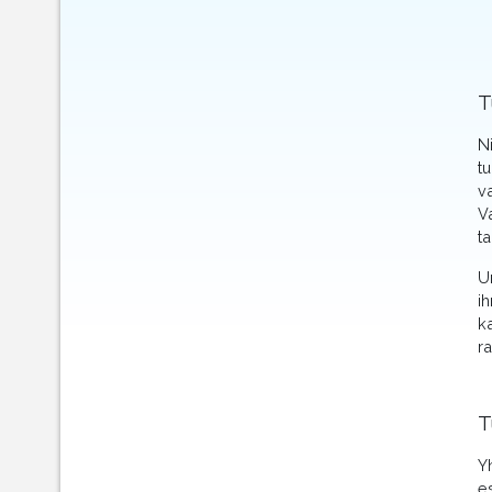
T
N
t
v
V
ta
U
i
k
r
T
Y
e