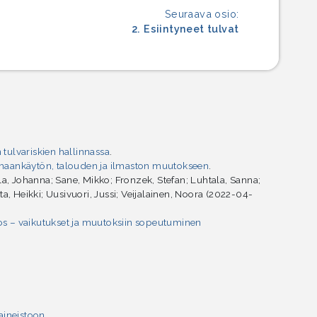
Seuraava osio:
2. Esiintyneet tulvat
ulvariskien hallinnassa
.
 maankäytön, talouden ja ilmaston muutokseen
.
ola, Johanna; Sane, Mikko; Fronzek, Stefan; Luhtala, Sanna;
, Heikki; Uusivuori, Jussi; Veijalainen, Noora (2022-04-
s – vaikutukset ja muutoksiin sopeutuminen
aineistoon