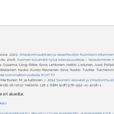
Noora. 2020.
Ilmastonmuutoksen ja vesienhoidon huomioon ottaminen t
 Arto, 2018.
Suomen tulvariskit nyt ja tulevaisuudessa – Varautuminen
a, Susanna; Láng-Ritter, Ilona; Lehtonen, Heikki; Lintunen, Jussi; Pohj
oikkalainen, Kauko; Kuntsi-Reunanen, Eeva; Rautio, Tuukka; Tuomenvirta
ästä toimimattomuudesta (KUITTI)
., Marttunen, M. ja Aaltonen, J. 2012
Suomen vesivarat ja ilmastonmuuto
stö 16/2012. Helsinki. 138 s. ISBN (pdf) 978–952–11-4018-1.
 eri alueilla:
ökalu
isualisointityökalu. Perustuu Corine maankäyttö- ja maanpeite 2018 -