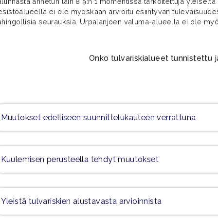
allinnasta annetun lain 8 §:n 1 momentissa tarkoitettuja yleiselt
esistöalueella ei ole myöskään arvioitu esiintyvän tulevaisuudessa
ahingollisia seurauksia. Urpalanjoen valuma-alueella ei ole myös
Onko tulvariskialueet tunnistettu 
Muutokset edelliseen suunnittelukauteen verrattuna
Kuulemisen perusteella tehdyt muutokset
Yleistä tulvariskien alustavasta arvioinnista