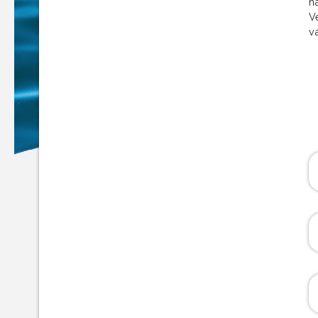
h
V
v