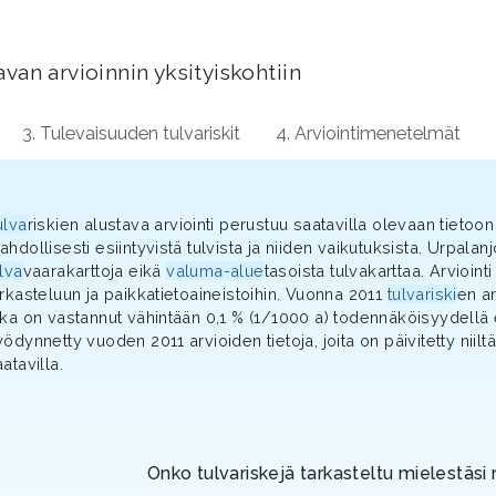
van arvioinnin yksityiskohtiin
3. Tulevaisuuden tulvariskit
4. Arviointimenetelmät
ulva
riskien alustava arviointi perustuu saatavilla olevaan tietoo
ahdollisesti esiintyvistä tulvista ja niiden vaikutuksista. Urpala
ulva
vaarakarttoja eikä
valuma-alue
tasoista tulvakarttaa. Arvioi
arkasteluun ja paikkatietoaineistoihin. Vuonna 2011
tulvariski
en ar
oka on vastannut vähintään 0,1 % (1/1000 a) todennäköisyydellä e
ödynnetty vuoden 2011 arvioiden tietoja, joita on päivitetty niiltä
atavilla.
Onko tulvariskejä tarkasteltu mielestäsi 