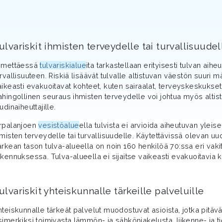
ulvariskit ihmisten terveydelle tai turvallisuudel
imettäessä
tulvariskialue
ita tarkastellaan erityisesti tulvan aih
urvallisuuteen. Riskiä lisäävät tulvalle altistuvan väestön suuri 
aikeasti evakuoitavat kohteet, kuten sairaalat, terveyskeskukset,
ahingollinen seuraus ihmisten terveydelle voi johtua myös altis
udinaiheuttajille.
rpalanjoen
vesistöalue
ella tulvista ei arvioida aiheutuvan yleis
hmisten terveydelle tai turvallisuudelle. Käytettävissä olevan u
arkean tason tulva-alueella on noin 160 henkilöä 70:ssa eri vak
akennuksessa. Tulva-alueella ei sijaitse vaikeasti evakuoitavia ko
ulvariskit yhteiskunnalle tärkeille palveluille
hteiskunnalle tärkeät palvelut muodostuvat asioista, jotka pitävä
simerkiksi toimivasta lämmön- ja sähkönjakelusta, liikenne- ja ti