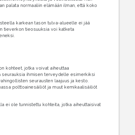
an palata normaaliin elämään ilman, että koko
steella karkean tason tulva-alueelle ei jää
 tieverkon tieosuuksia voi katketa
ieneksi.
n kohteet, jotka voivat aiheuttaa
sia seurauksia ihmisen terveydelle esimerkiksi
ahingollisten seurausten laajuus ja kesto.
ssa polttoainesäiliöt ja muut kemikaalisäiliöt
la ei ole tunnistettu kohteita, jotka aiheuttaisivat