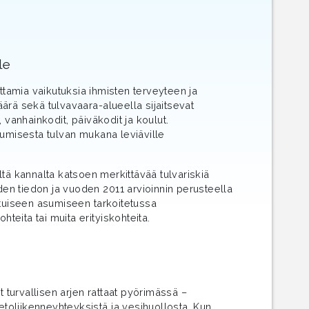
le
euttamia vaikutuksia ihmisten terveyteen ja
määrä sekä tulvavaara-alueella sijaitsevat
 vanhainkodit, päiväkodit ja koulut.
tumisesta tulvan mukana leviäville
eltä kannalta katsoen merkittävää tulvariskiä
uden tiedon ja vuoden 2011 arvioinnin perusteella
ituiseen asumiseen tarkoitetussa
hteita tai muita erityiskohteita.
t turvallisen arjen rattaat pyörimässä –
etoliikenneyhteyksistä ja vesihuollosta. Kun