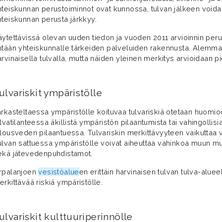
hteiskunnan perustoiminnot ovat kunnossa, tulvan jälkeen voida
hteiskunnan perusta järkkyy.
äytettävissä olevan uuden tiedon ja vuoden 2011 arvioinnin peru
htään yhteiskunnalle tärkeiden palveluiden rakennusta. Alemman
arvinaisella tulvalla, mutta näiden yleinen merkitys arvioidaan p
ulvariskit ympäristölle
arkasteltaessa ympäristölle koituvaa tulvariskiä otetaan huomioo
ulvatilanteessa äkillistä ympäristön pilaantumista tai vahingolli
alousveden pilaantuessa. Tulvariskin merkittävyyteen vaikuttaa v
ulvan sattuessa ympäristölle voivat aiheuttaa vahinkoa muun mua
ekä jätevedenpuhdistamot.
rpalanjoen
vesistöalue
en erittäin harvinaisen tulvan tulva-alueel
erkittävää riskiä ympäristölle.
ulvariskit kulttuuriperinnölle