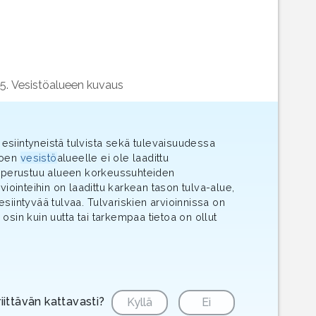
5. Vesistöalueen kuvaus
n esiintyneistä tulvista sekä tulevaisuudessa
njoen
vesistö
alueelle ei ole laadittu
nti perustuu alueen korkeussuhteiden
viointeihin on laadittu karkean tason tulva-alue,
siintyvää tulvaa. Tulvariskien arvioinnissa on
 osin kuin uutta tai tarkempaa tietoa on ollut
riittävän kattavasti?
Kyllä
Ei