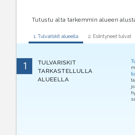
Tutustu alta tarkemmin alueen alusta
1. Tulvariskit alueella
2. Esiintyneet tulvat
T
1
TULVARISKIT
m
TARKASTELLULLA
t
ALUEELLA
t
j
hy
sa