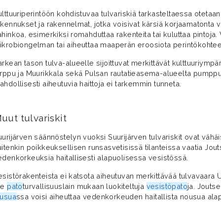
ulttuuriperintöön kohdistuvaa tulvariskiä tarkasteltaessa otetaa
akennukset ja rakennelmat, jotka voisivat kärsiä korjaamatonta 
ahinkoa, esimerkiksi romahduttaa rakenteita tai kuluttaa pintoja
ikrobiongelman tai aiheuttaa maaperän eroosiota perintökohtee
arkean tason tulva-alueelle sijoittuvat merkittävät kulttuuriympä
irppu ja Muurikkala sekä Pulsan rautatieasema-alueelta pumppuhu
ahdollisesti aiheutuvia haittoja ei tarkemmin tunneta.
uut tulvariskit
uurijärven säännöstelyn vuoksi Suurijärven tulvariskit ovat väh
uitenkin poikkeuksellisen runsasvetisissä tilanteissa vaatia Jou
edenkorkeuksia haitallisesti alapuolisessa vesistössä.
esistörakenteista ei katsota aiheutuvan merkittävää tulvavaara 
le
pato
turvallisuuslain mukaan luokiteltuja
vesistöpato
ja. Jouts
uusua
ssa voisi aiheuttaa vedenkorkeuden haitallista nousua ala