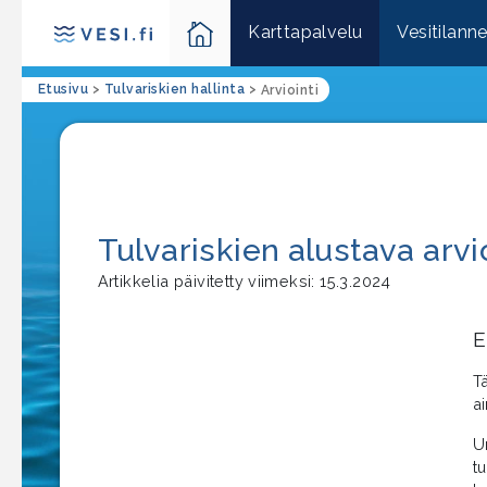
Karttapalvelu
Vesitilann
Etusivu
>
Tulvariskien hallinta
>
Arviointi
Tulvariskien alustava arvi
Artikkelia päivitetty viimeksi: 15.3.2024
E
T
a
U
tu