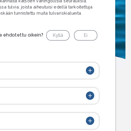
ä kannalta katsoen vahingollisia seurauksia.
 tulvia, joista aiheutuisi edellä tarkoitettuja
kään tunnistettu muita tulvariskialueita.
ja ehdotettu oikein?
Kyllä
Ei