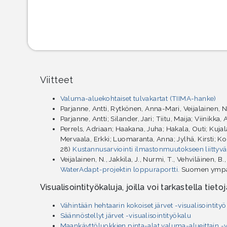
Viitteet
Valuma-aluekohtaiset tulvakartat (TIIMA-hanke)
Parjanne, Antti, Rytkönen, Anna-Mari, Veijalainen, 
Parjanne, Antti; Silander, Jari; Tiitu, Maija; Viinikka,
Perrels, Adriaan; Haakana, Juha; Hakala, Outi; Kujal
Mervaala, Erkki; Luomaranta, Anna; Jylhä, Kirsti; K
28)
Kustannusarviointi ilmastonmuutokseen liittyv
Veijalainen, N., Jakkila, J., Nurmi, T., Vehviläinen, B
WaterAdapt-projektin loppuraportti.
Suomen ympäri
Visualisointityökaluja, joilla voi tarkastella tietoja
Vähintään hehtaarin kokoiset järvet -visualisointity
Säännöstellyt järvet -visualisointityökalu
Maankäyttöluokkien pinta-alat valuma-alueittain -v