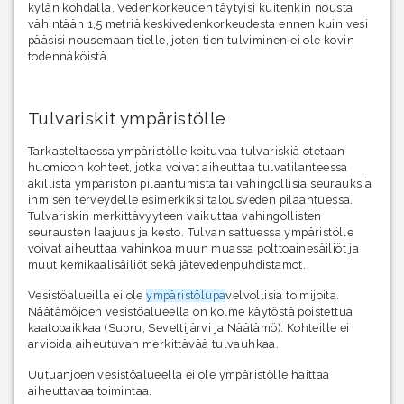
kylän kohdalla. Vedenkorkeuden täytyisi kuitenkin nousta
vähintään 1,5 metriä keskivedenkorkeudesta ennen kuin vesi
pääsisi nousemaan tielle, joten tien tulviminen ei ole kovin
todennäköistä.
Tulvariskit ympäristölle
Tarkasteltaessa ympäristölle koituvaa tulvariskiä otetaan
huomioon kohteet, jotka voivat aiheuttaa tulvatilanteessa
äkillistä ympäristön pilaantumista tai vahingollisia seurauksia
ihmisen terveydelle esimerkiksi talousveden pilaantuessa.
Tulvariskin merkittävyyteen vaikuttaa vahingollisten
seurausten laajuus ja kesto. Tulvan sattuessa ympäristölle
voivat aiheuttaa vahinkoa muun muassa polttoainesäiliöt ja
muut kemikaalisäiliöt sekä jätevedenpuhdistamot.
Vesistöalueilla ei ole
ympäristölupa
velvollisia toimijoita.
Näätämöjoen vesistöalueella on kolme käytöstä poistettua
kaatopaikkaa (Supru, Sevettijärvi ja Näätämö). Kohteille ei
arvioida aiheutuvan merkittävää tulvauhkaa.
Uutuanjoen vesistöalueella ei ole ympäristölle haittaa
aiheuttavaa toimintaa.