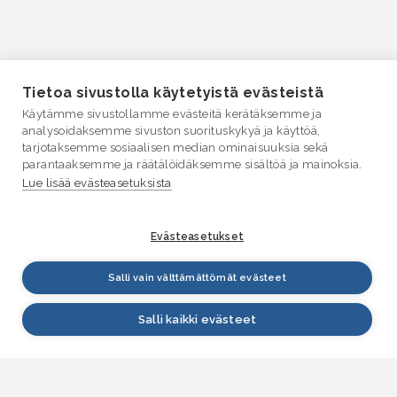
Tietoa sivustolla käytetyistä evästeistä
Käytämme sivustollamme evästeitä kerätäksemme ja
analysoidaksemme sivuston suorituskykyä ja käyttöä,
tarjotaksemme sosiaalisen median ominaisuuksia sekä
parantaaksemme ja räätälöidäksemme sisältöä ja mainoksia.
Lue lisää evästeasetuksista
Evästeasetukset
Salli vain välttämättömät evästeet
Salli kaikki evästeet
VESI.fi
Vesi.fi on vesiaiheisen tutkitun tiedon lähde, joka