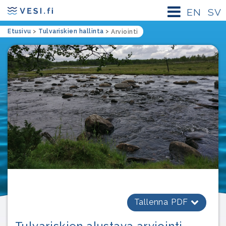
EN
SV
Etusivu
>
Tulvariskien hallinta
>
Arviointi
Tallenna PDF
Tulvariskien alustava arviointi