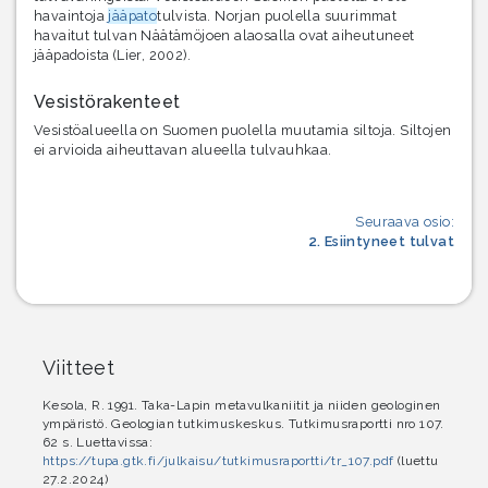
havaintoja
jääpato
tulvista. Norjan puolella suurimmat
havaitut tulvan Näätämöjoen alaosalla ovat aiheutuneet
jääpadoista (Lier, 2002).
Vesistörakenteet
Vesistöalueella on Suomen puolella muutamia siltoja. Siltojen
ei arvioida aiheuttavan alueella tulvauhkaa.
Seuraava osio:
2. Esiintyneet tulvat
Viitteet
Kesola, R. 1991. Taka-Lapin metavulkaniitit ja niiden geologinen
ympäristö. Geologian tutkimuskeskus. Tutkimusraportti nro 107.
62 s. Luettavissa:
https://tupa.gtk.fi/julkaisu/tutkimusraportti/tr_107.pdf
(luettu
27.2.2024)