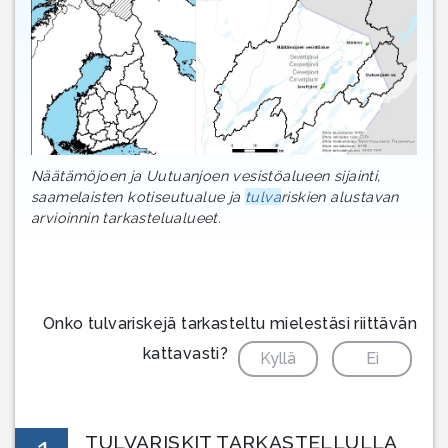
Näätämöjoen ja Uutuanjoen vesistöalueen sijainti,
saamelaisten kotiseutualue ja
tulva
riskien alustavan
arvioinnin tarkastelualueet.
Onko tulvariskejä tarkasteltu mielestäsi riittävän
kattavasti?
Kyllä
Ei
TULVARISKIT TARKASTELLULLA