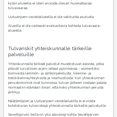
kylän alueella ei siten arvioida olevan huomattavaa
tulvavaaraa.
Uutuanjoen vesistöalueella ei ole vakituista asutusta.
Alueilla ei ole vaikeasti evakuoitavia kohteita tulvavaara-
alueella.
Tulvariskit yhteiskunnalle tärkeille
palveluille
Yhteiskunnalle tärkeät palvelut muodostuvat asioista, jotka
pitävät turvallisen arjen rattaat pyörimässä – esimerkiksi
toimivasta lämmön- ja sähkönjakelusta, liikenne- ja
tietoliikenneyhteyksistä ja vesihuollosta. Kun yhteiskunnan
perustoiminnot ovat kunnossa, tulvan jälkeen voidaan palata
normaaliin elämään ilman, että koko yhteiskunnan perusta
järkkyy.
Näätämöjoen ja Uutuanjoen vesistöalueilla ei arvioida
kohdistuvan tulvariskejä yhteiskunnalle tärkeille palveluille.
Sevettijärven tiellä on yksi alavampi kohta Sevettijärven