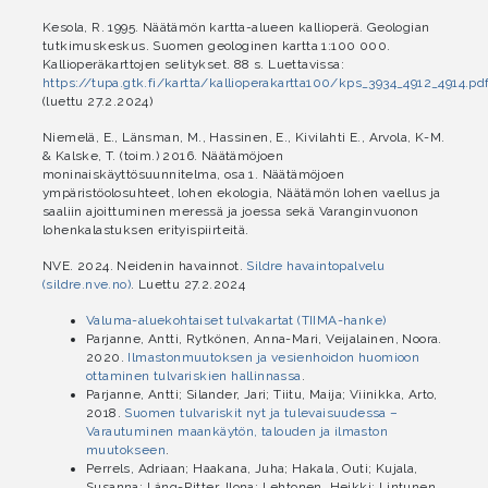
Kesola, R. 1995. Näätämön kartta-alueen kallioperä. Geologian
tutkimuskeskus. Suomen geologinen kartta 1:100 000.
Kallioperäkarttojen selitykset. 88 s. Luettavissa:
https://tupa.gtk.fi/kartta/kallioperakartta100/kps_3934_4912_4914.pd
(luettu 27.2.2024)
Niemelä, E., Länsman, M., Hassinen, E., Kivilahti E., Arvola, K-M.
& Kalske, T. (toim.) 2016. Näätämöjoen
moninaiskäyttösuunnitelma, osa 1. Näätämöjoen
ympäristöolosuhteet, lohen ekologia, Näätämön lohen vaellus ja
saaliin ajoittuminen meressä ja joessa sekä Varanginvuonon
lohenkalastuksen erityispiirteitä.
NVE. 2024. Neidenin havainnot.
Sildre havaintopalvelu
(sildre.nve.no)
. Luettu 27.2.2024
Valuma-aluekohtaiset tulvakartat (TIIMA-hanke)
Parjanne, Antti, Rytkönen, Anna-Mari, Veijalainen, Noora.
2020.
Ilmastonmuutoksen ja vesienhoidon huomioon
ottaminen tulvariskien hallinnassa
.
Parjanne, Antti; Silander, Jari; Tiitu, Maija; Viinikka, Arto,
2018.
Suomen tulvariskit nyt ja tulevaisuudessa –
Varautuminen maankäytön, talouden ja ilmaston
muutokseen
.
Perrels, Adriaan; Haakana, Juha; Hakala, Outi; Kujala,
Susanna; Láng-Ritter, Ilona; Lehtonen, Heikki; Lintunen,