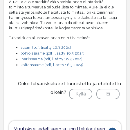
Alueilla ei ole merkittävää yhteiskunnan elintärkeitä
toimintoja turvaavaa taloudellista toimintaa. Alueilla ei ole
sellaista ympäristölle haitallista toimintaa, jonka toiminnan
häiriintyessä tulvatilanteessa syntyisi pitkäkestoista tai laaja-
alaista vahinkoa. Tulvan ei arvioida aiheuttavan alueen
kulttuuriympäristökohteille korjaamatonta vahinkoa.
Tulvariskien alustavan arvioinnin tiivistelmät:
suomi (pdf, lisätty 16.3.2024)
pohjoissaame (pdf, lisätty 16.3.2024)
inarinsaame (pdf, lisätty 16.3.2024)
koltansaame (pdf, lisätty 16.3.2024)
Onko tulvariskialueet tunnistettu ja ehdotettu
oikein?
Kyllä
Ei
Muutokset edelliseen suunnittelukauteen