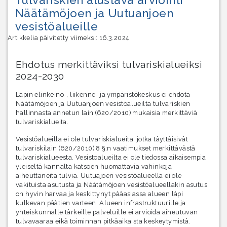
Näätämöjoen ja Uutuanjoen
vesistöalueille
Artikkelia päivitetty viimeksi: 16.3.2024
Ehdotus merkittäviksi tulvariskialueiksi
2024-2030
Lapin elinkeino-, liikenne- ja ympäristökeskus ei ehdota
Näätämöjoen ja Uutuanjoen vesistöalueilta tulvariskien
hallinnasta annetun lain (620/2010) mukaisia merkittäviä
tulvariskialueita.
Vesistöalueilla ei ole tulvariskialueita, jotka täyttäisivät
tulvariskilain (620/2010) 8 §:n vaatimukset merkittävästä
tulvariskialueesta. Vesistöalueilta ei ole tiedossa aikaisempia
yleiseltä kannalta katsoen huomattavia vahinkoja
aiheuttaneita tulvia. Uutuajoen vesistöalueella ei ole
vakituista asutusta ja Näätämöjoen vesistöalueellakin asutus
on hyvin harvaa ja keskittynyt pääasiassa alueen läpi
kulkevan päätien varteen. Alueen infrastruktuurille ja
yhteiskunnalle tärkeille palveluille ei arvioida aiheutuvan
tulvavaaraa eikä toiminnan pitkäaikaista keskeytymistä.