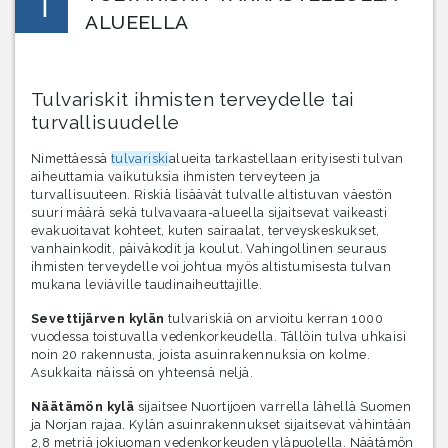
1
ALUEELLA
Tulvariskit ihmisten terveydelle tai
turvallisuudelle
Nimettäessä
tulvariski
alueita tarkastellaan erityisesti tulvan
aiheuttamia vaikutuksia ihmisten terveyteen ja
turvallisuuteen. Riskiä lisäävät tulvalle altistuvan väestön
suuri määrä sekä tulvavaara-alueella sijaitsevat vaikeasti
evakuoitavat kohteet, kuten sairaalat, terveyskeskukset,
vanhainkodit, päiväkodit ja koulut. Vahingollinen seuraus
ihmisten terveydelle voi johtua myös altistumisesta tulvan
mukana leviäville taudinaiheuttajille.
Sevettijärven kylän
tulvariskiä on arvioitu kerran 1000
vuodessa toistuvalla vedenkorkeudella. Tällöin tulva uhkaisi
noin 20 rakennusta, joista asuinrakennuksia on kolme.
Asukkaita näissä on yhteensä neljä.
Näätämön kylä
sijaitsee Nuortijoen varrella lähellä Suomen
ja Norjan rajaa. Kylän asuinrakennukset sijaitsevat vähintään
2,8 metriä jokiuoman vedenkorkeuden yläpuolella. Näätämön