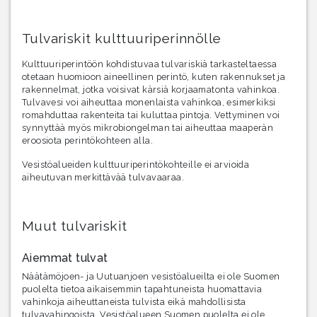
Tulvariskit kulttuuriperinnölle
Kulttuuriperintöön kohdistuvaa tulvariskiä tarkasteltaessa
otetaan huomioon aineellinen perintö, kuten rakennukset ja
rakennelmat, jotka voisivat kärsiä korjaamatonta vahinkoa.
Tulvavesi voi aiheuttaa monenlaista vahinkoa, esimerkiksi
romahduttaa rakenteita tai kuluttaa pintoja. Vettyminen voi
synnyttää myös mikrobiongelman tai aiheuttaa maaperän
eroosiota perintökohteen alla.
Vesistöalueiden kulttuuriperintökohteille ei arvioida
aiheutuvan merkittävää tulvavaaraa.
Muut tulvariskit
Aiemmat tulvat
Näätämöjoen- ja Uutuanjoen vesistöalueilta ei ole Suomen
puolelta tietoa aikaisemmin tapahtuneista huomattavia
vahinkoja aiheuttaneista tulvista eikä mahdollisista
tulvavahingoista. Vesistöalueen Suomen puolelta ei ole