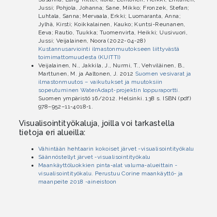
Jussi; Pohjola, Johanna; Sane, Mikko; Fronzek, Stefan;
Luhtala, Sanna; Mervaala, Erkki; Luomaranta, Anna;
Jylhä, Kirsti; Koikkalainen, Kauko; Kuntsi-Reunanen,
Eeva; Rautio, Tuukka; Tuomenvirta, Heikki; Uusivuori,
Jussi; Veijalainen, Noora (2022-04-28)
Kustannusarviointi ilmastonmuutokseen liittyvästä
toimimattomuudesta (KUITTI)
Veijalainen, N., Jakkila, J., Nurmi, T., Vehviläinen, B.,
Marttunen, M. ja Aaltonen, J. 2012
Suomen vesivarat ja
ilmastonmuutos – vaikutukset ja muutoksiin
sopeutuminen WaterAdapt-projektin loppuraportti.
Suomen ympäristö 16/2012. Helsinki. 138 s. ISBN (pdf)
978–952–11-4018-1.
Visualisointityökaluja, joilla voi tarkastella
tietoja eri alueilla:
Vähintään hehtaarin kokoiset järvet -visualisointityökalu
Säännöstellyt järvet -visualisointityökalu
Maankäyttöluokkien pinta-alat valuma-alueittain -
visualisointityökalu. Perustuu Corine maankäyttö- ja
maanpeite 2018 -aineistoon