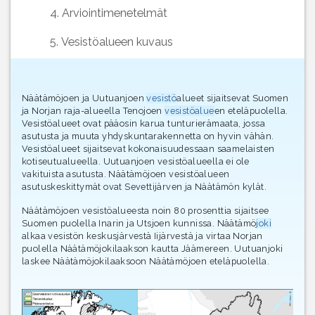
4. Arviointimenetelmät
5. Vesistöalueen kuvaus
Näätämöjoen ja Uutuanjoen
vesistö
alueet sijaitsevat Suomen
ja Norjan raja-alueella Tenojoen
vesistöalue
en eteläpuolella.
Vesistöalueet ovat pääosin karua tunturierämaata, jossa
asutusta ja muuta yhdyskuntarakennetta on hyvin vähän.
Vesistöalueet sijaitsevat kokonaisuudessaan saamelaisten
kotiseutualueella. Uutuanjoen vesistöalueella ei ole
vakituista asutusta. Näätämöjoen vesistöalueen
asutuskeskittymät ovat Sevettijärven ja Näätämön kylät.
Näätämöjoen vesistöalueesta noin 80 prosenttia sijaitsee
Suomen puolella Inarin ja Utsjoen kunnissa. Näätämö
joki
alkaa vesistön keskusjärvestä Iijärvestä ja virtaa Norjan
puolella Näätämöjokilaakson kautta Jäämereen. Uutuanjoki
laskee Näätämöjokilaaksoon Näätämöjoen eteläpuolella.